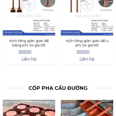
Kích tăng giàn giáo đế
Kích tăng giàn giáo đế u
bằng phi 34 giá tốt
phi 34 giá tốt
Được xếp
Được xếp
Liên hệ
Liên hệ
hạng
4.4
5
hạng
4.73
5
sao
sao
CỐP PHA CẦU ĐƯỜNG