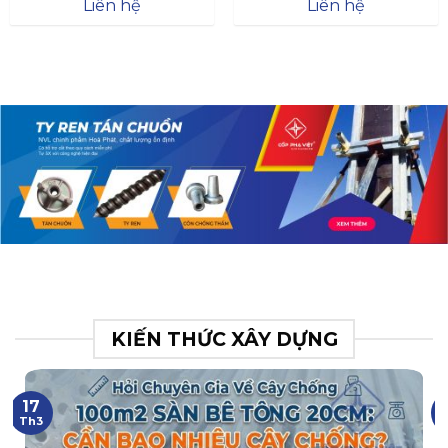
Đà
Liên hệ
Liên hệ
XR.N063.017.BH76358043.
31
KIẾN THỨC XÂY DỰNG
17
Th3