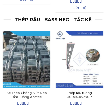
Được xếp
Liên hệ
hạng
4.4
5
sao
THÉP RÂU - BASS NEO - TẮC KÊ
Ke Thép Chống Nứt Neo
Thép râu tường
Tấm Tường Acotec
300x40x23x0.7