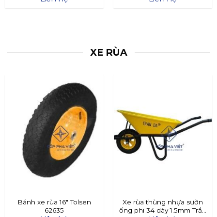
XE RÙA
Bánh xe rùa 16″ Tolsen
Xe rùa thùng nhựa sườn
62635
ống phi 34 dày 1.5mm Trần