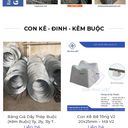
CON KÊ - ĐINH - KẼM BUỘC
Bảng Giá Dây Thép Buộc
Con Kê Bê Tông V2
(Kẽm Buộc) 1ly, 2ly, 3ly Tại
20x25mm – Mã V2
Đây
Liên hệ
Liên hệ