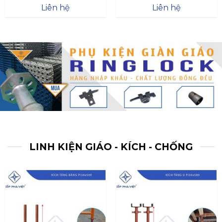
Được xếp
Được xếp
Liên hệ
Liên hệ
hạng
4.57
hạng
4.47
5 sao
5 sao
LINH KIỆN GIÁO - KÍCH - CHỐNG