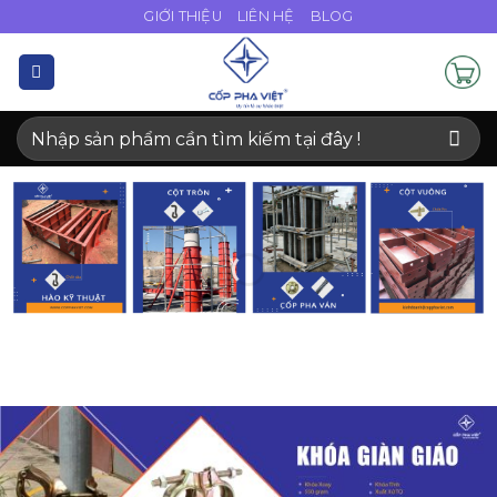
Bỏ
GIỚI THIỆU
LIÊN HỆ
BLOG
qua
nội
dung
Tìm
kiếm: