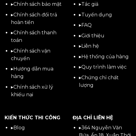
▸
Chính sách bảo mật
▸
Tác giả
▸
Chính sách đổi trả
▸
Tuyển dụng
hoàn tiền
▸
FAQ
▸
Chính sách thanh
▸
Giới thiệu
toán
▸
Liên hệ
▸
Chính sách vận
▸Hệ thống của hàng
chuyển
▸Quy trình làm việc
▸
Hướng dẫn mua
hàng
▸Chứng chỉ chất
lượng
▸
Chính sách xử lý
khiếu nại
KIẾN THỨC THI CÔNG
ĐỊA CHỈ LIÊN HỆ
▸
Blog
▸
364 Nguyễn Văn
Bứa, Ấp 18, Xuân Thới