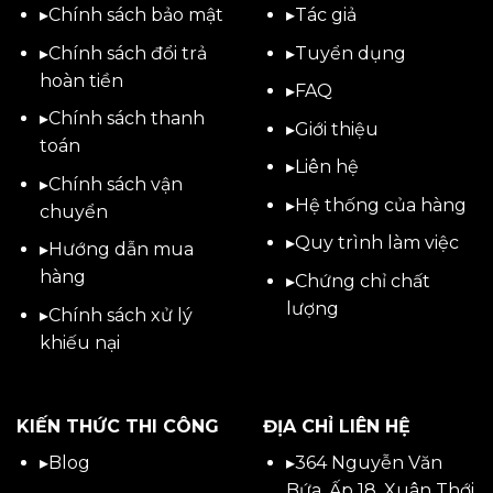
▸
Chính sách bảo mật
▸
Tác giả
▸
Chính sách đổi trả
▸
Tuyển dụng
hoàn tiền
▸
FAQ
▸
Chính sách thanh
▸
Giới thiệu
toán
▸
Liên hệ
▸
Chính sách vận
▸Hệ thống của hàng
chuyển
▸Quy trình làm việc
▸
Hướng dẫn mua
hàng
▸Chứng chỉ chất
lượng
▸
Chính sách xử lý
khiếu nại
KIẾN THỨC THI CÔNG
ĐỊA CHỈ LIÊN HỆ
▸
Blog
▸
364 Nguyễn Văn
Bứa, Ấp 18, Xuân Thới