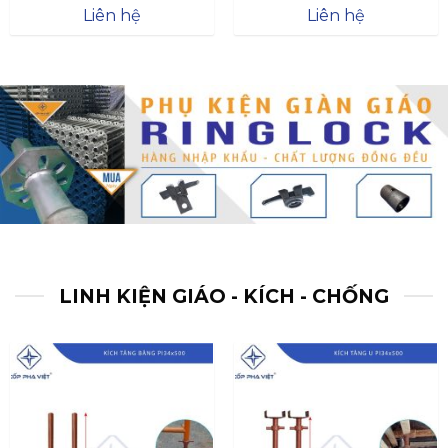
Được xếp
Được xếp
Liên hệ
Liên hệ
hạng
4.57
hạng
4.47
5 sao
5 sao
LINH KIỆN GIÁO - KÍCH - CHỐNG