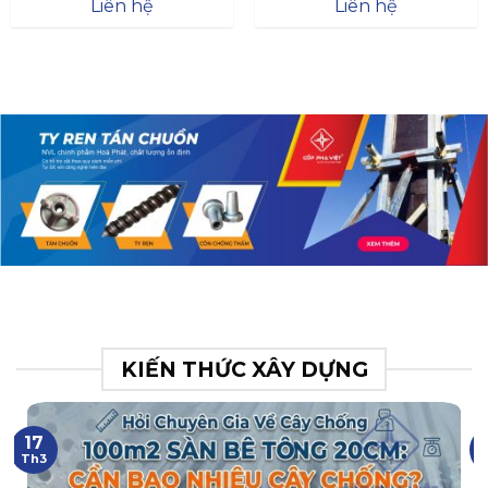
Đà
Liên hệ
Liên hệ
XR.N063.017.BH76358043.
31
KIẾN THỨC XÂY DỰNG
17
Th3