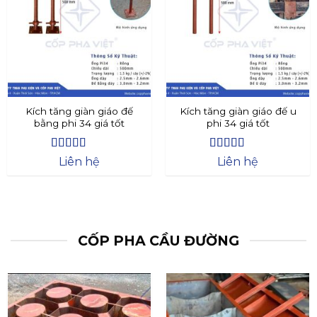
Kích tăng giàn giáo đế
Kích tăng giàn giáo đế u
bằng phi 34 giá tốt
phi 34 giá tốt
Được xếp
Được xếp
Liên hệ
Liên hệ
hạng
4.4
5
hạng
4.73
5
sao
sao
CỐP PHA CẦU ĐƯỜNG