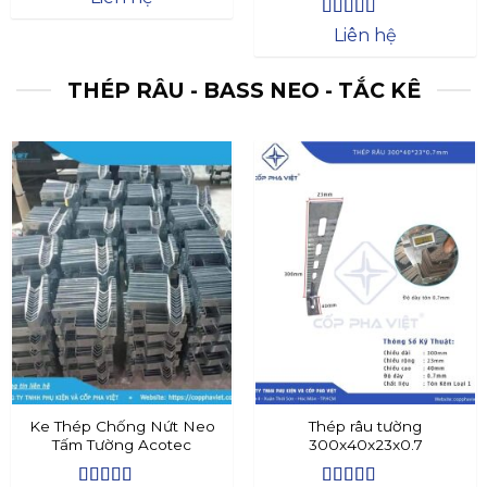
Được xếp
Liên hệ
hạng
4.4
5
sao
THÉP RÂU - BASS NEO - TẮC KÊ
Ke Thép Chống Nứt Neo
Thép râu tường
Tấm Tường Acotec
300x40x23x0.7