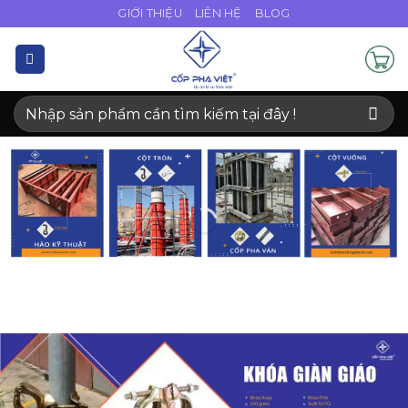
Bỏ
GIỚI THIỆU
LIÊN HỆ
BLOG
qua
nội
dung
Tìm
kiếm: