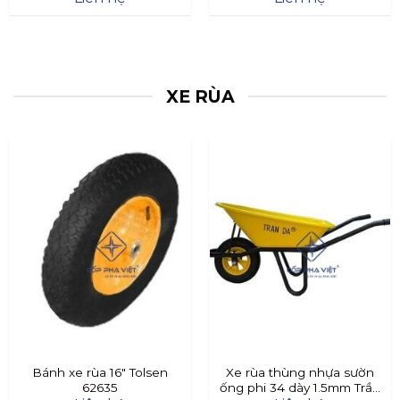
XE RÙA
Bánh xe rùa 16″ Tolsen
Xe rùa thùng nhựa sườn
62635
ống phi 34 dày 1.5mm Trần