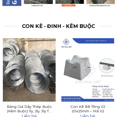
CON KÊ - ĐINH - KẼM BUỘC
Bảng Giá Dây Thép Buộc
Con Kê Bê Tông V2
(Kẽm Buộc) 1ly, 2ly, 3ly Tại
20x25mm – Mã V2
Đây
Liên hệ
Liên hệ