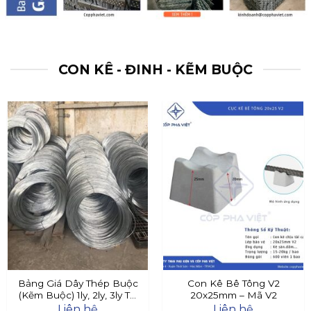
CON KÊ - ĐINH - KẼM BUỘC
Bảng Giá Dây Thép Buộc
Con Kê Bê Tông V2
(Kẽm Buộc) 1ly, 2ly, 3ly Tại
20x25mm – Mã V2
Đây
Liên hệ
Liên hệ