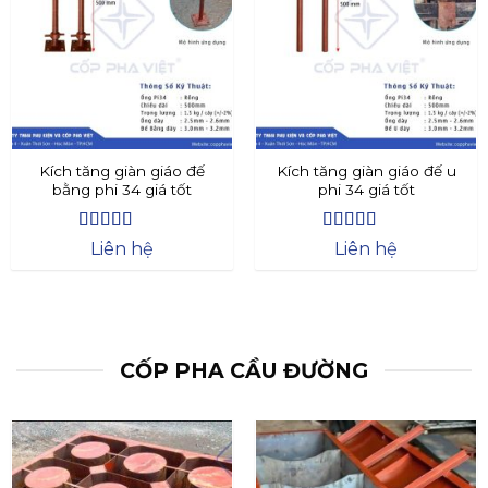
Kích tăng giàn giáo đế
Kích tăng giàn giáo đế u
bằng phi 34 giá tốt
phi 34 giá tốt
Được xếp
Được xếp
Liên hệ
Liên hệ
hạng
4.4
5
hạng
4.73
5
sao
sao
CỐP PHA CẦU ĐƯỜNG