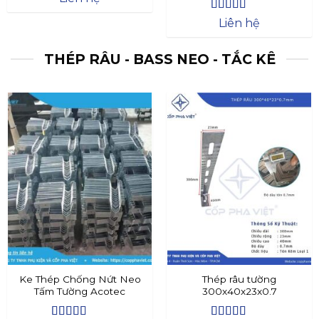
Được xếp
Liên hệ
hạng
4.4
5
sao
THÉP RÂU - BASS NEO - TẮC KÊ
Ke Thép Chống Nứt Neo
Thép râu tường
Tấm Tường Acotec
300x40x23x0.7