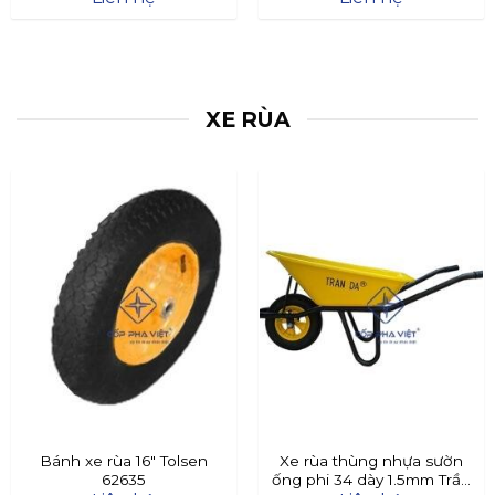
XE RÙA
Bánh xe rùa 16″ Tolsen
Xe rùa thùng nhựa sườn
62635
ống phi 34 dày 1.5mm Trần