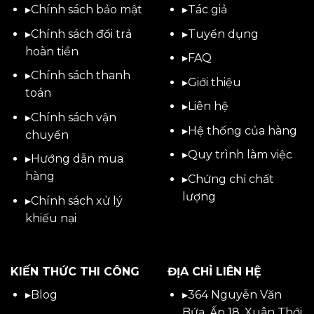
▸
Chính sách bảo mật
▸
Tác giả
▸
Chính sách đổi trả
▸
Tuyển dụng
hoàn tiền
▸
FAQ
▸
Chính sách thanh
▸
Giới thiệu
toán
▸
Liên hệ
▸
Chính sách vận
▸Hệ thống của hàng
chuyển
▸Quy trình làm việc
▸
Hướng dẫn mua
hàng
▸Chứng chỉ chất
lượng
▸
Chính sách xử lý
khiếu nại
KIẾN THỨC THI CÔNG
ĐỊA CHỈ LIÊN HỆ
▸
Blog
▸
364 Nguyễn Văn
Bứa, Ấp 18, Xuân Thới