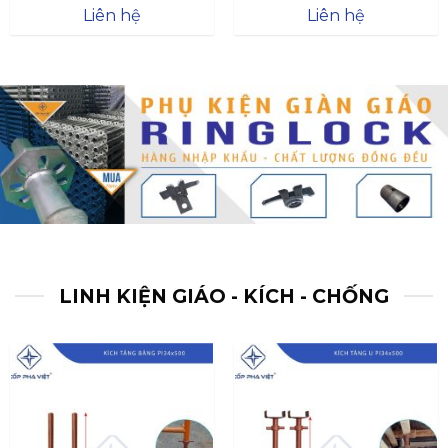
Được xếp
Được xếp
Liên hệ
Liên hệ
hạng
4.57
hạng
4.47
5 sao
5 sao
LINH KIỆN GIÁO - KÍCH - CHỐNG