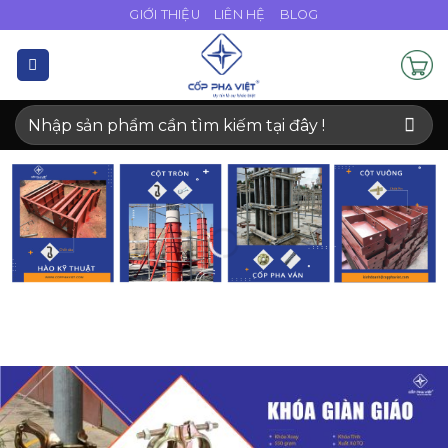
Bỏ
GIỚI THIỆU
LIÊN HỆ
BLOG
qua
nội
dung
Tìm
kiếm: