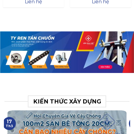
Đà
Liên hệ
Liên hệ
XR.N063.017.BH76358043.
31
KIẾN THỨC XÂY DỰNG
17
Th3