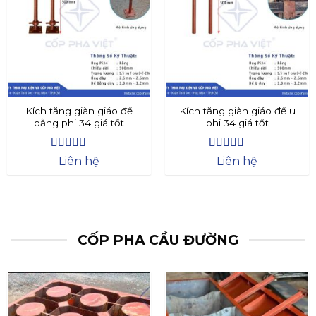
Kích tăng giàn giáo đế
Kích tăng giàn giáo đế u
bằng phi 34 giá tốt
phi 34 giá tốt
Được xếp
Được xếp
Liên hệ
Liên hệ
hạng
4.4
5
hạng
4.73
5
sao
sao
CỐP PHA CẦU ĐƯỜNG