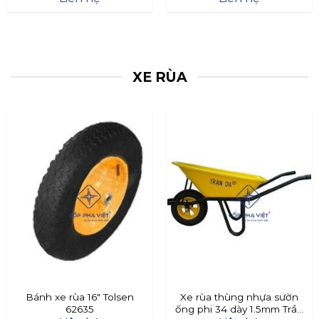
XE RÙA
Bánh xe rùa 16″ Tolsen
Xe rùa thùng nhựa sườn
62635
ống phi 34 dày 1.5mm Trần