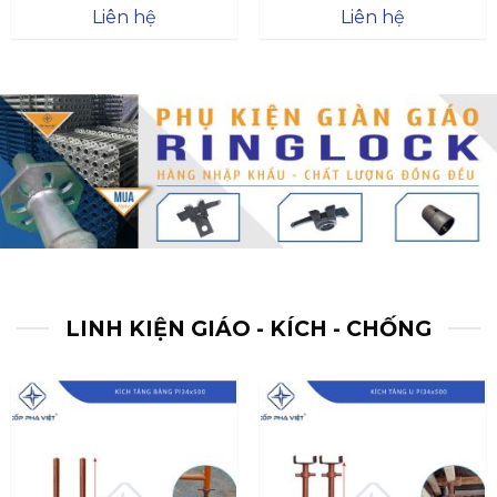
Được xếp
Được xếp
Liên hệ
Liên hệ
hạng
4.57
hạng
4.47
5 sao
5 sao
LINH KIỆN GIÁO - KÍCH - CHỐNG