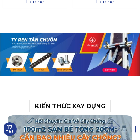
Đà
Liên hệ
Liên hệ
XR.N063.017.BH76358043.
31
KIẾN THỨC XÂY DỰNG
17
Th3