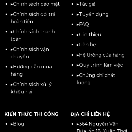
▸
Chính sách bảo mật
▸
Tác giả
▸
Chính sách đổi trả
▸
Tuyển dụng
hoàn tiền
▸
FAQ
▸
Chính sách thanh
▸
Giới thiệu
toán
▸
Liên hệ
▸
Chính sách vận
▸Hệ thống của hàng
chuyển
▸Quy trình làm việc
▸
Hướng dẫn mua
hàng
▸Chứng chỉ chất
lượng
▸
Chính sách xử lý
khiếu nại
KIẾN THỨC THI CÔNG
ĐỊA CHỈ LIÊN HỆ
▸
Blog
▸
364 Nguyễn Văn
Bứa, Ấp 18, Xuân Thới