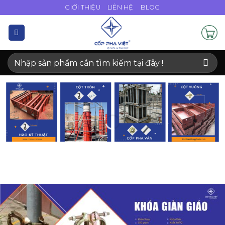
Bỏ
GIỚI THIỆU
LIÊN HỆ
BLOG
qua
nội
dung
Tìm
kiếm: