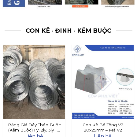
CON KÊ - ĐINH - KẼM BUỘC
Bảng Giá Dây Thép Buộc
Con Kê Bê Tông V2
(Kẽm Buộc) 1ly, 2ly, 3ly Tại
20x25mm – Mã V2
Đây
Liên hệ
Liên hệ