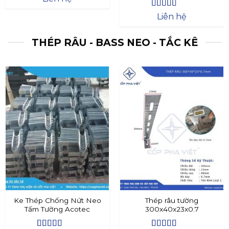
Được xếp
Liên hệ
hạng
4.4
5
sao
THÉP RÂU - BASS NEO - TẮC KÊ
Ke Thép Chống Nứt Neo
Thép râu tường
Tấm Tường Acotec
300x40x23x0.7