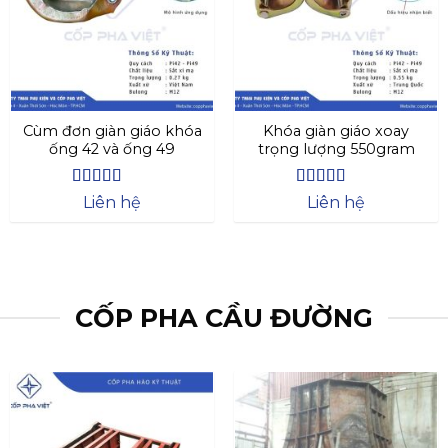
Cùm đơn giàn giáo khóa
Khóa giàn giáo xoay
ống 42 và ống 49
trọng lượng 550gram
Được xếp
Được xếp
Liên hệ
Liên hệ
hạng
4.27
hạng
4.69
5
5 sao
sao
CỐP PHA CẦU ĐƯỜNG