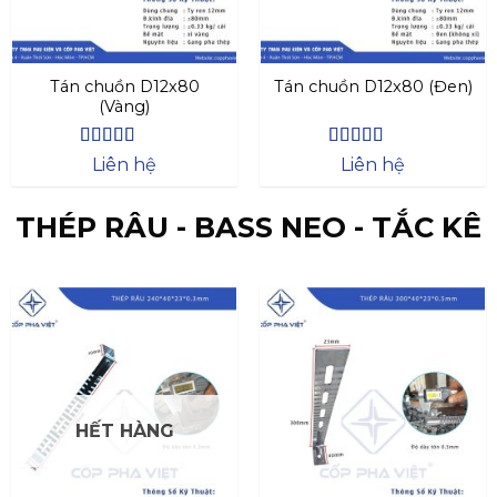
Tán chuồn D12x80
Tán chuồn D12x80 (Đen)
(Vàng)
Được xếp
Được xếp
Liên hệ
Liên hệ
hạng
4.27
hạng
4.47
5 sao
5 sao
THÉP RÂU - BASS NEO - TẮC KÊ
HẾT HÀNG