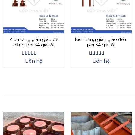
Kích tăng giàn giáo đế
Kích tăng giàn giáo đế u
bằng phi 34 giá tốt
phi 34 giá tốt
Được xếp
Được xếp
Liên hệ
Liên hệ
hạng
4.4
5
hạng
4.73
5
sao
sao