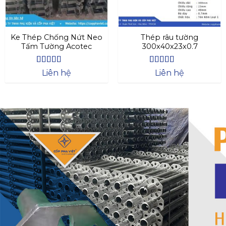
Ke Thép Chống Nứt Neo
Thép râu tường
Tấm Tường Acotec
300x40x23x0.7
Được xếp
Được xếp
Liên hệ
Liên hệ
hạng
4.57
hạng
4.47
5 sao
5 sao