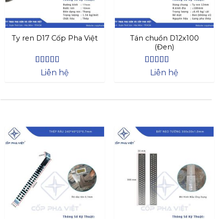
Ty ren D17 Cốp Pha Việt
Tán chuồn D12x100
(Đen)
Được xếp
Được xếp
Liên hệ
Liên hệ
hạng
4.44
hạng
4.44
5 sao
5 sao