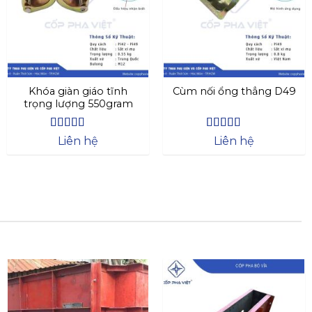
Khóa giàn giáo tĩnh
Cùm nối ổng thẳng D49
trọng lượng 550gram
Được xếp
Được xếp
Liên hệ
Liên hệ
hạng
4.63
hạng
4.44
5 sao
5 sao