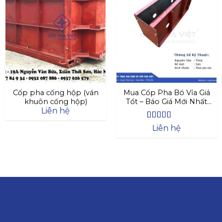
Cốp pha cống hộp (ván
Mua Cốp Pha Bó Vỉa Giá
khuôn cống hộp)
Tốt – Báo Giá Mới Nhất
Liên hệ
2025
Được xếp
Liên hệ
hạng
4.63
5 sao