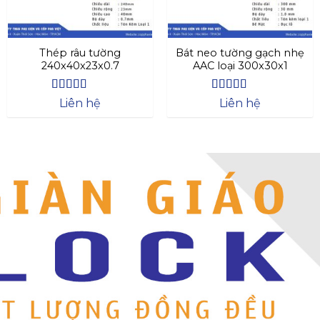
Thép râu tường
Bát neo tường gạch nhẹ
240x40x23x0.7
AAC loại 300x30x1
Được xếp
Được xếp
Liên hệ
Liên hệ
hạng
4.63
hạng
4.64
5
5 sao
sao