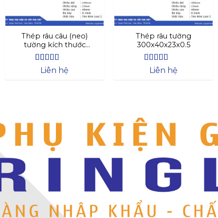
Thép râu câu (neo)
Thép râu tường
tường kích thước
300x40x23x0.5
240x40x23x0.3
Được xếp
Được xếp
Liên hệ
Liên hệ
hạng
4.44
hạng
4.63
5 sao
5 sao