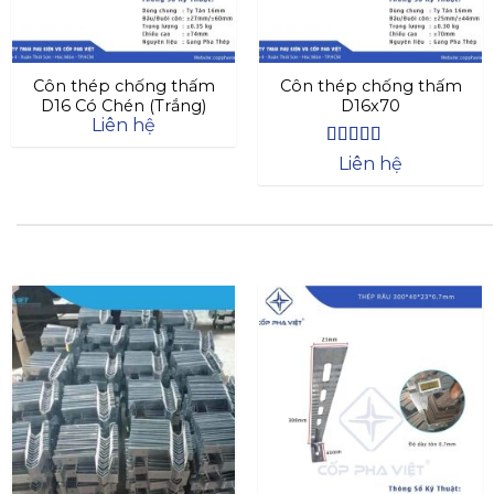
Côn thép chống thấm
Côn thép chống thấm
D16 Có Chén (Trắng)
D16x70
Liên hệ
Được xếp
Liên hệ
hạng
4.4
5
sao