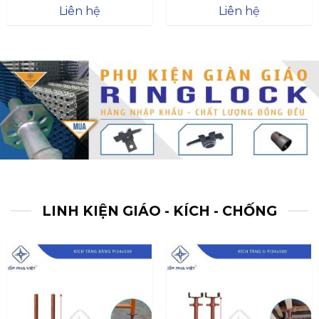
Được xếp
Được xếp
Liên hệ
Liên hệ
hạng
4.57
hạng
4.47
5 sao
5 sao
LINH KIỆN GIÁO - KÍCH - CHỐNG