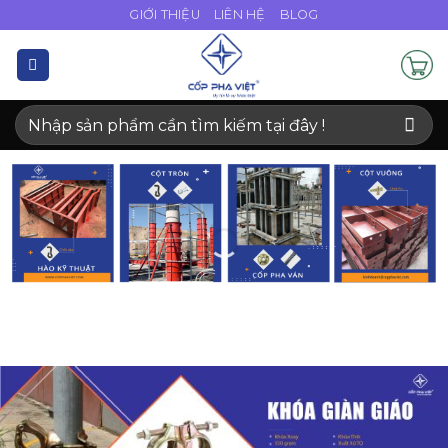
Bỏ
GIỚI THIỆU
LIÊN HỆ
BLOG
qua
nội
dung
Tìm
kiếm: