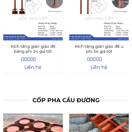
Kích tăng giàn giáo đế
Kích tăng giàn giáo đế u
bằng phi 34 giá tốt
phi 34 giá tốt
Được xếp
Được xếp
Liên hệ
Liên hệ
hạng
4.4
5
hạng
4.73
5
sao
sao
CỐP PHA CẦU ĐƯỜNG