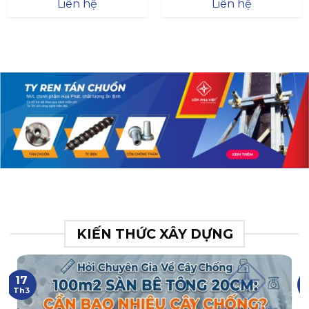
Đà
Liên hệ
Liên hệ
XR.N063.017.BH76358043.
31
KIẾN THỨC XÂY DỰNG
17
Th3