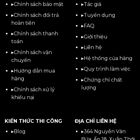
▸
Chính sách bảo mật
▸
Tác giả
▸
Chính sách đổi trả
▸
Tuyển dụng
hoàn tiền
▸
FAQ
▸
Chính sách thanh
▸
Giới thiệu
toán
▸
Liên hệ
▸
Chính sách vận
▸Hệ thống của hàng
chuyển
▸Quy trình làm việc
▸
Hướng dẫn mua
hàng
▸Chứng chỉ chất
lượng
▸
Chính sách xử lý
khiếu nại
KIẾN THỨC THI CÔNG
ĐỊA CHỈ LIÊN HỆ
▸
Blog
▸
364 Nguyễn Văn
Bứa, Ấp 18, Xuân Thới