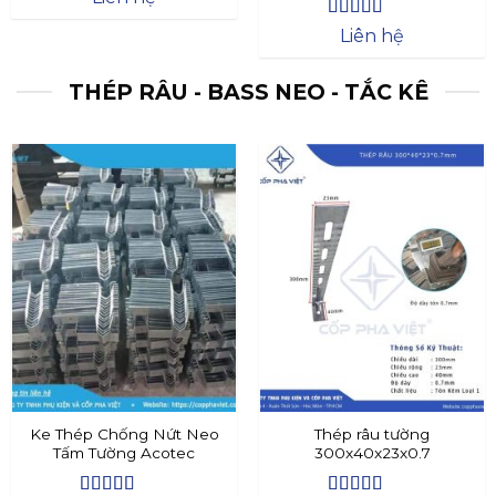
Được xếp
Liên hệ
hạng
4.4
5
sao
THÉP RÂU - BASS NEO - TẮC KÊ
Ke Thép Chống Nứt Neo
Thép râu tường
Tấm Tường Acotec
300x40x23x0.7