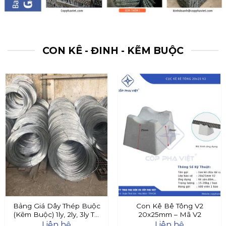
CON KÊ - ĐINH - KẼM BUỘC
Bảng Giá Dây Thép Buộc
Con Kê Bê Tông V2
(Kẽm Buộc) 1ly, 2ly, 3ly Tại
20x25mm – Mã V2
Đây
Liên hệ
Liên hệ