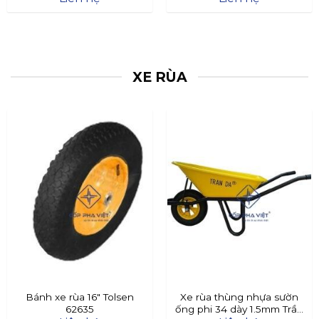
XE RÙA
Bánh xe rùa 16″ Tolsen
Xe rùa thùng nhựa sườn
62635
ống phi 34 dày 1.5mm Trần