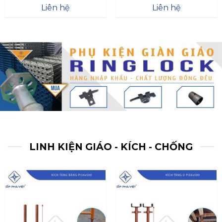
Được xếp
Được xếp
Liên hệ
Liên hệ
hạng
4.57
hạng
4.47
5 sao
5 sao
LINH KIỆN GIÁO - KÍCH - CHỐNG