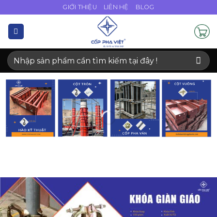
Bỏ
GIỚI THIỆU
LIÊN HỆ
BLOG
qua
nội
dung
Tìm
kiếm: