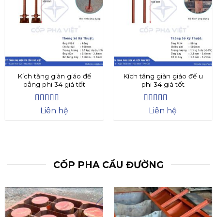
Kích tăng giàn giáo đế
Kích tăng giàn giáo đế u
bằng phi 34 giá tốt
phi 34 giá tốt
Được xếp
Được xếp
Liên hệ
Liên hệ
hạng
4.4
5
hạng
4.73
5
sao
sao
CỐP PHA CẦU ĐƯỜNG