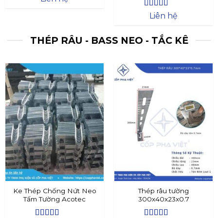
Được xếp
Liên hệ
hạng
4.4
5
sao
THÉP RÂU - BASS NEO - TẮC KÊ
Ke Thép Chống Nứt Neo
Thép râu tường
Tấm Tường Acotec
300x40x23x0.7