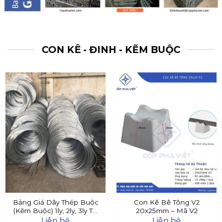
CON KÊ - ĐINH - KẼM BUỘC
Bảng Giá Dây Thép Buộc
Con Kê Bê Tông V2
(Kẽm Buộc) 1ly, 2ly, 3ly Tại
20x25mm – Mã V2
Đây
Liên hệ
Liên hệ