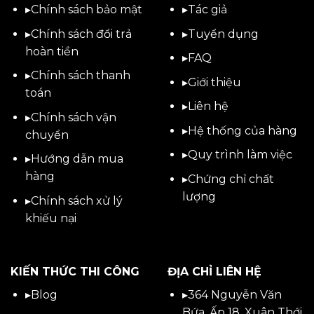
▸
Chính sách bảo mật
▸
Tác giả
▸
Chính sách đổi trả
▸
Tuyển dụng
hoàn tiền
▸
FAQ
▸
Chính sách thanh
▸
Giới thiệu
toán
▸
Liên hệ
▸
Chính sách vận
▸Hệ thống của hàng
chuyển
▸Quy trình làm việc
▸
Hướng dẫn mua
hàng
▸Chứng chỉ chất
lượng
▸
Chính sách xử lý
khiếu nại
KIẾN THỨC THI CÔNG
ĐỊA CHỈ LIÊN HỆ
▸
Blog
▸
364 Nguyễn Văn
Bứa, Ấp 18, Xuân Thới