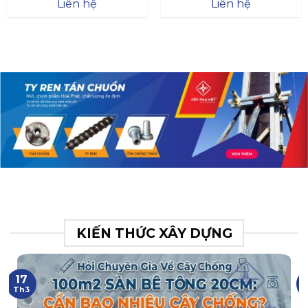
Đà
Liên hệ
Liên hệ
XR.N063.017.BH76358043.
31
KIẾN THỨC XÂY DỰNG
17
Th3