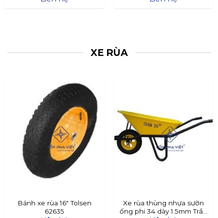
XE RÙA
Bánh xe rùa 16″ Tolsen
Xe rùa thùng nhựa sườn
62635
ống phi 34 dày 1.5mm Trần