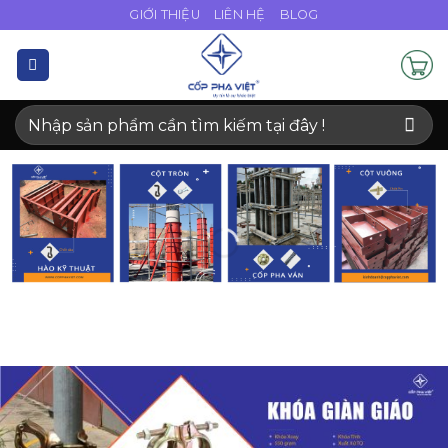
Bỏ
GIỚI THIỆU
LIÊN HỆ
BLOG
qua
nội
dung
Tìm
kiếm: