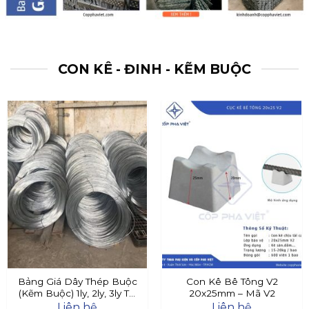
CON KÊ - ĐINH - KẼM BUỘC
Bảng Giá Dây Thép Buộc
Con Kê Bê Tông V2
(Kẽm Buộc) 1ly, 2ly, 3ly Tại
20x25mm – Mã V2
Đây
Liên hệ
Liên hệ