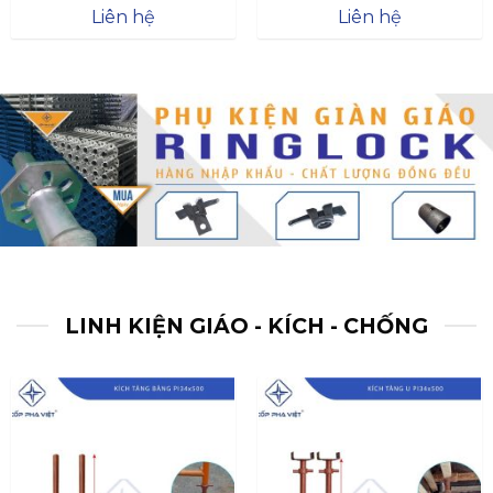
Được xếp
Được xếp
Liên hệ
Liên hệ
hạng
4.57
hạng
4.47
5 sao
5 sao
LINH KIỆN GIÁO - KÍCH - CHỐNG