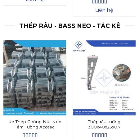
Được xếp
Liên hệ
hạng
4.4
5
sao
THÉP RÂU - BASS NEO - TẮC KÊ
Ke Thép Chống Nứt Neo
Thép râu tường
Tấm Tường Acotec
300x40x23x0.7