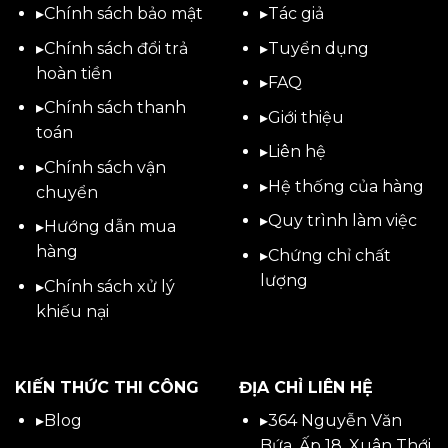
▸
Chính sách bảo mật
▸
Tác giả
▸
Chính sách đổi trả
▸
Tuyển dụng
hoàn tiền
▸
FAQ
▸
Chính sách thanh
▸
Giới thiệu
toán
▸
Liên hệ
▸
Chính sách vận
▸Hệ thống của hàng
chuyển
▸Quy trình làm việc
▸
Hướng dẫn mua
hàng
▸Chứng chỉ chất
lượng
▸
Chính sách xử lý
khiếu nại
KIẾN THỨC THI CÔNG
ĐỊA CHỈ LIÊN HỆ
▸
Blog
▸
364 Nguyễn Văn
Bứa, Ấp 18, Xuân Thới