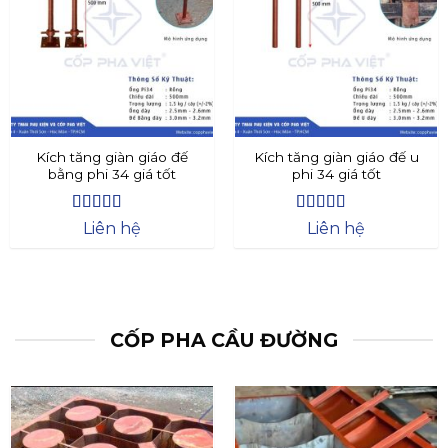
Kích tăng giàn giáo đế
Kích tăng giàn giáo đế u
bằng phi 34 giá tốt
phi 34 giá tốt
Được xếp
Được xếp
Liên hệ
Liên hệ
hạng
4.4
5
hạng
4.73
5
sao
sao
CỐP PHA CẦU ĐƯỜNG