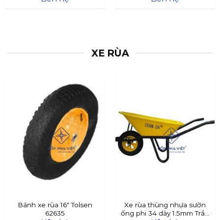
XE RÙA
Bánh xe rùa 16″ Tolsen
Xe rùa thùng nhựa sườn
62635
ống phi 34 dày 1.5mm Trần