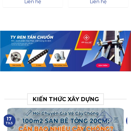
Đà
Liên hệ
Liên hệ
XR.N063.017.BH76358043.
31
KIẾN THỨC XÂY DỰNG
17
Th3