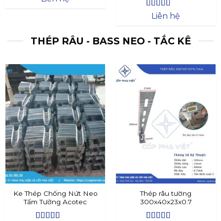
Được xếp
Liên hệ
hạng
4.4
5
sao
THÉP RÂU - BASS NEO - TẮC KÊ
Ke Thép Chống Nứt Neo
Thép râu tường
Tấm Tường Acotec
300x40x23x0.7