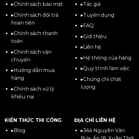
▸
Chính sách bảo mật
▸
Tác giả
▸
Chính sách đổi trả
▸
Tuyển dụng
hoàn tiền
▸
FAQ
▸
Chính sách thanh
▸
Giới thiệu
toán
▸
Liên hệ
▸
Chính sách vận
▸Hệ thống của hàng
chuyển
▸Quy trình làm việc
▸
Hướng dẫn mua
hàng
▸Chứng chỉ chất
lượng
▸
Chính sách xử lý
khiếu nại
KIẾN THỨC THI CÔNG
ĐỊA CHỈ LIÊN HỆ
▸
Blog
▸
364 Nguyễn Văn
Bứa, Ấp 18, Xuân Thới