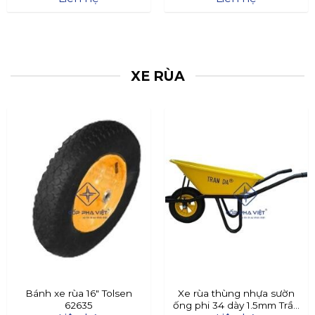
XE RÙA
Bánh xe rùa 16″ Tolsen
Xe rùa thùng nhựa sườn
62635
ống phi 34 dày 1.5mm Trần