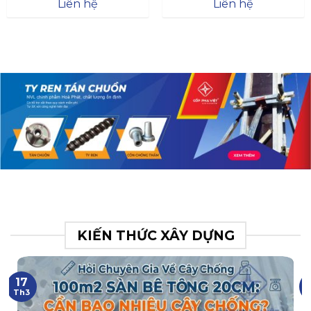
Đà
Liên hệ
Liên hệ
XR.N063.017.BH76358043.
31
KIẾN THỨC XÂY DỰNG
17
Th3