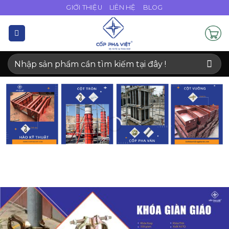
Bỏ
GIỚI THIỆU
LIÊN HỆ
BLOG
qua
nội
dung
Tìm
kiếm: