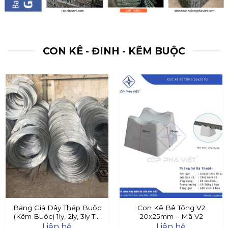
CON KÊ - ĐINH - KẼM BUỘC
Bảng Giá Dây Thép Buộc
Con Kê Bê Tông V2
(Kẽm Buộc) 1ly, 2ly, 3ly Tại
20x25mm – Mã V2
Đây
Liên hệ
Liên hệ