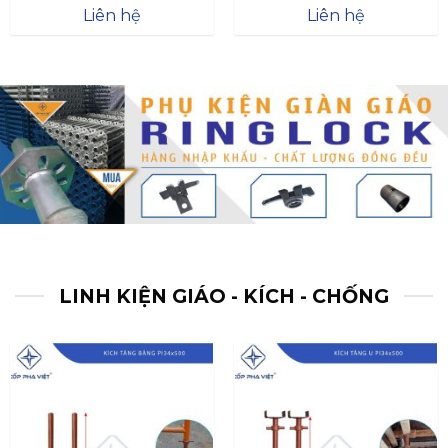
Được xếp
Được xếp
Liên hệ
Liên hệ
hạng
4.57
hạng
4.47
5 sao
5 sao
LINH KIỆN GIÁO - KÍCH - CHỐNG