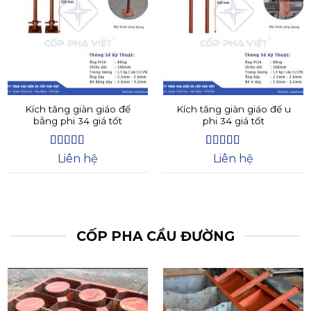
Kích tăng giàn giáo đế
Kích tăng giàn giáo đế u
bằng phi 34 giá tốt
phi 34 giá tốt
Được xếp
Được xếp
Liên hệ
Liên hệ
hạng
4.4
5
hạng
4.73
5
sao
sao
CỐP PHA CẦU ĐƯỜNG