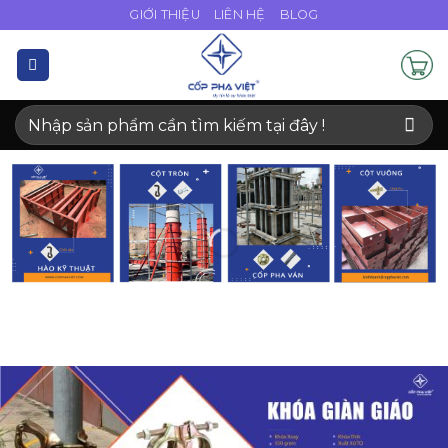
Bỏ
GIỚI THIỆU
LIÊN HỆ
BLOG
qua
nội
dung
Tìm
kiếm: