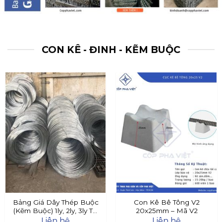
CON KÊ - ĐINH - KẼM BUỘC
Bảng Giá Dây Thép Buộc
Con Kê Bê Tông V2
(Kẽm Buộc) 1ly, 2ly, 3ly Tại
20x25mm – Mã V2
Đây
Liên hệ
Liên hệ