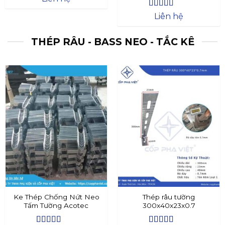
Được xếp
Liên hệ
hạng
4.4
5
sao
THÉP RÂU - BASS NEO - TẮC KÊ
Ke Thép Chống Nứt Neo
Thép râu tường
Tấm Tường Acotec
300x40x23x0.7