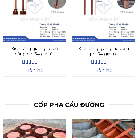
Kích tăng giàn giáo đế
Kích tăng giàn giáo đế u
bằng phi 34 giá tốt
phi 34 giá tốt
Được xếp
Được xếp
Liên hệ
Liên hệ
hạng
4.4
5
hạng
4.73
5
sao
sao
CỐP PHA CẦU ĐƯỜNG