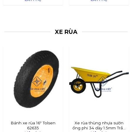
XE RÙA
Bánh xe rùa 16″ Tolsen
Xe rùa thùng nhựa sườn
62635
ống phi 34 dày 1.5mm Trần