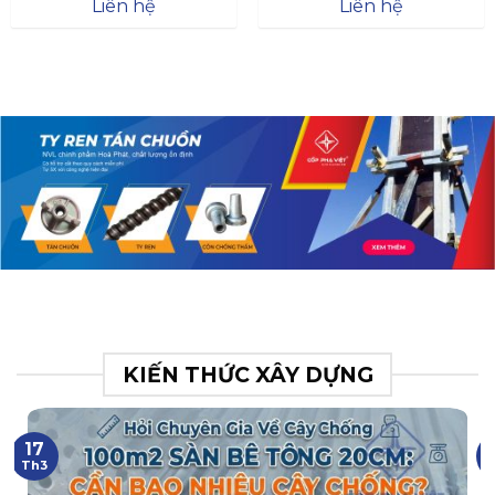
Đà
Liên hệ
Liên hệ
XR.N063.017.BH76358043.
31
KIẾN THỨC XÂY DỰNG
17
Th3