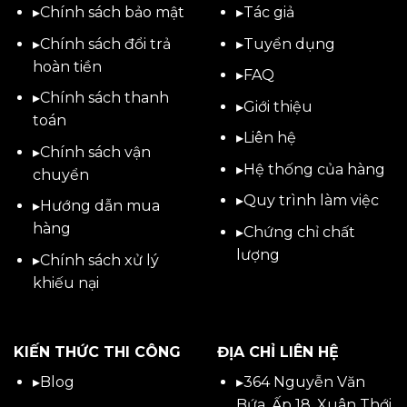
▸
Chính sách bảo mật
▸
Tác giả
▸
Chính sách đổi trả
▸
Tuyển dụng
hoàn tiền
▸
FAQ
▸
Chính sách thanh
▸
Giới thiệu
toán
▸
Liên hệ
▸
Chính sách vận
▸Hệ thống của hàng
chuyển
▸Quy trình làm việc
▸
Hướng dẫn mua
hàng
▸Chứng chỉ chất
lượng
▸
Chính sách xử lý
khiếu nại
KIẾN THỨC THI CÔNG
ĐỊA CHỈ LIÊN HỆ
▸
Blog
▸
364 Nguyễn Văn
Bứa, Ấp 18, Xuân Thới