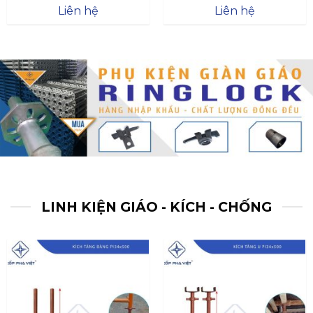
Được xếp
Được xếp
Liên hệ
Liên hệ
hạng
4.57
hạng
4.47
5 sao
5 sao
LINH KIỆN GIÁO - KÍCH - CHỐNG