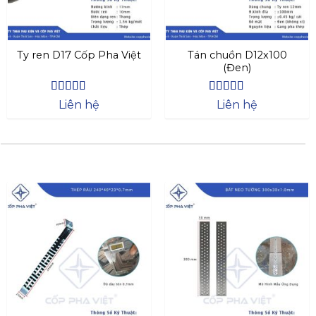
Ty ren D17 Cốp Pha Việt
Tán chuồn D12x100
(Đen)
Được xếp
Được xếp
Liên hệ
Liên hệ
hạng
4.44
hạng
4.44
5 sao
5 sao