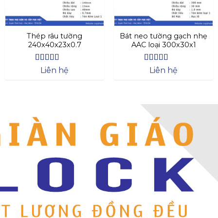
Thép râu tường
Bát neo tường gạch nhẹ
240x40x23x0.7
AAC loại 300x30x1
Được xếp
Được xếp
Liên hệ
Liên hệ
hạng
4.63
hạng
4.64
5
5 sao
sao