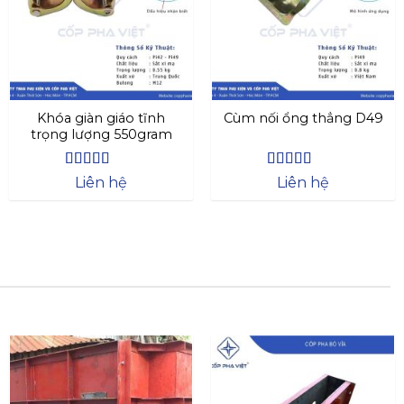
Khóa giàn giáo tĩnh
Cùm nối ổng thẳng D49
trọng lượng 550gram
Được xếp
Được xếp
Liên hệ
Liên hệ
hạng
4.63
hạng
4.44
5 sao
5 sao