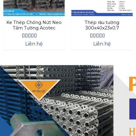
Ke Thép Chống Nứt Neo
Thép râu tường
Tấm Tường Acotec
300x40x23x0.7
Được xếp
Được xếp
Liên hệ
Liên hệ
hạng
4.57
hạng
4.47
5 sao
5 sao