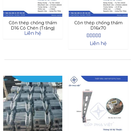
Côn thép chống thấm
Côn thép chống thấm
D16 Có Chén (Trắng)
D16x70
Liên hệ
Được xếp
Liên hệ
hạng
4.4
5
sao