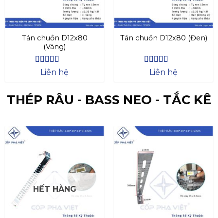
Tán chuồn D12x80
Tán chuồn D12x80 (Đen)
(Vàng)
Được xếp
Được xếp
Liên hệ
Liên hệ
hạng
4.27
hạng
4.47
5 sao
5 sao
THÉP RÂU - BASS NEO - TẮC KÊ
HẾT HÀNG