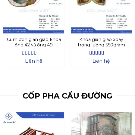
Cùm đơn giàn giáo khóa
Khóa giàn giáo xoay
ống 42 và ống 49
trọng lượng 550gram
Được xếp
Được xếp
Liên hệ
Liên hệ
hạng
4.27
hạng
4.69
5
5 sao
sao
CỐP PHA CẦU ĐƯỜNG