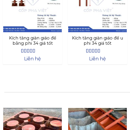
Kích tăng giàn giáo đế
Kích tăng giàn giáo đế u
bằng phi 34 giá tốt
phi 34 giá tốt
Được xếp
Được xếp
Liên hệ
Liên hệ
hạng
4.4
5
hạng
4.73
5
sao
sao