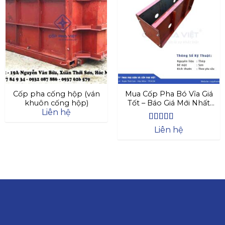
Cốp pha cống hộp (ván
Mua Cốp Pha Bó Vỉa Giá
khuôn cống hộp)
Tốt – Báo Giá Mới Nhất
Liên hệ
2025
Được xếp
Liên hệ
hạng
4.63
5 sao