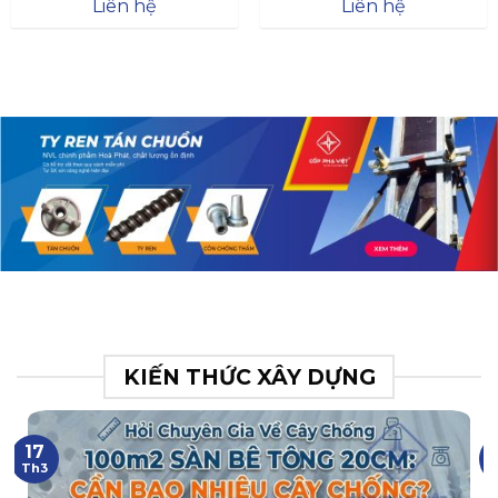
Đà
Liên hệ
Liên hệ
XR.N063.017.BH76358043.
31
KIẾN THỨC XÂY DỰNG
17
Th3