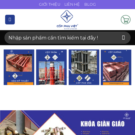
Bỏ
GIỚI THIỆU
LIÊN HỆ
BLOG
qua
nội
dung
Tìm
kiếm: