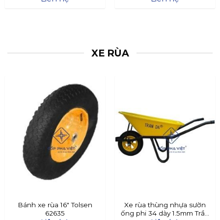
XE RÙA
Bánh xe rùa 16″ Tolsen
Xe rùa thùng nhựa sườn
62635
ống phi 34 dày 1.5mm Trần