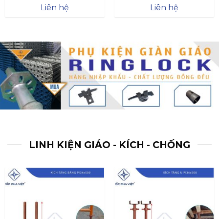
Được xếp
Được xếp
Liên hệ
Liên hệ
hạng
4.57
hạng
4.47
5 sao
5 sao
LINH KIỆN GIÁO - KÍCH - CHỐNG