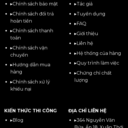
▸
Chính sách bảo mật
▸
Tác giả
▸
Chính sách đổi trả
▸
Tuyển dụng
hoàn tiền
▸
FAQ
▸
Chính sách thanh
▸
Giới thiệu
toán
▸
Liên hệ
▸
Chính sách vận
▸Hệ thống của hàng
chuyển
▸Quy trình làm việc
▸
Hướng dẫn mua
hàng
▸Chứng chỉ chất
lượng
▸
Chính sách xử lý
khiếu nại
KIẾN THỨC THI CÔNG
ĐỊA CHỈ LIÊN HỆ
▸
Blog
▸
364 Nguyễn Văn
Bứa, Ấp 18, Xuân Thới