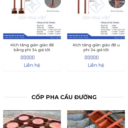
Kích tăng giàn giáo đế
Kích tăng giàn giáo đế u
bằng phi 34 giá tốt
phi 34 giá tốt
Được xếp
Được xếp
Liên hệ
Liên hệ
hạng
4.4
5
hạng
4.73
5
sao
sao
CỐP PHA CẦU ĐƯỜNG