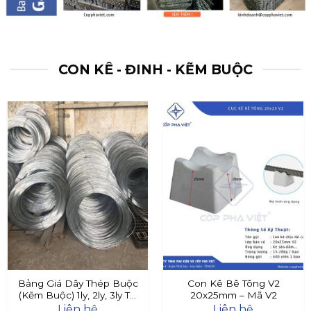
CON KÊ - ĐINH - KẼM BUỘC
Bảng Giá Dây Thép Buộc
Con Kê Bê Tông V2
(Kẽm Buộc) 1ly, 2ly, 3ly Tại
20x25mm – Mã V2
Đây
Liên hệ
Liên hệ