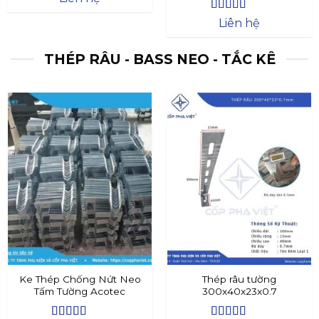
Được xếp
Liên hệ
hạng
4.4
5
sao
THÉP RÂU - BASS NEO - TẮC KÊ
Ke Thép Chống Nứt Neo
Thép râu tường
Tấm Tường Acotec
300x40x23x0.7