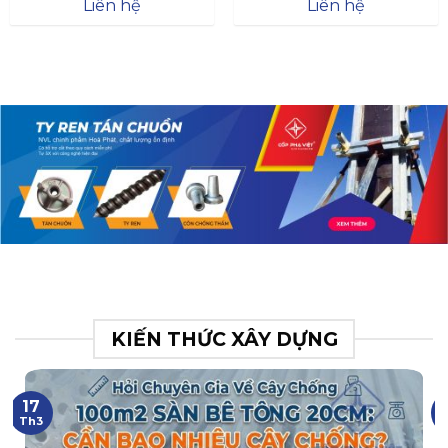
Đà
Liên hệ
Liên hệ
XR.N063.017.BH76358043.
31
KIẾN THỨC XÂY DỰNG
17
Th3