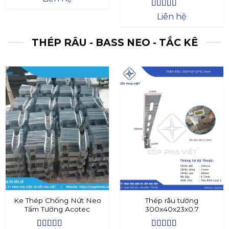
Được xếp
Liên hệ
hạng
4.4
5
sao
THÉP RÂU - BASS NEO - TẮC KÊ
Ke Thép Chống Nứt Neo
Thép râu tường
Tấm Tường Acotec
300x40x23x0.7