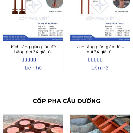
Kích tăng giàn giáo đế
Kích tăng giàn giáo đế u
bằng phi 34 giá tốt
phi 34 giá tốt
Được xếp
Được xếp
Liên hệ
Liên hệ
hạng
4.4
5
hạng
4.73
5
sao
sao
CỐP PHA CẦU ĐƯỜNG