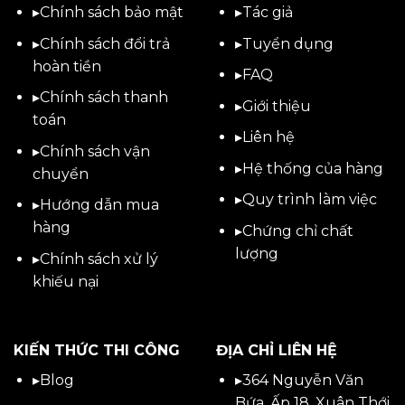
▸
Chính sách bảo mật
▸
Tác giả
▸
Chính sách đổi trả
▸
Tuyển dụng
hoàn tiền
▸
FAQ
▸
Chính sách thanh
▸
Giới thiệu
toán
▸
Liên hệ
▸
Chính sách vận
▸Hệ thống của hàng
chuyển
▸Quy trình làm việc
▸
Hướng dẫn mua
hàng
▸Chứng chỉ chất
lượng
▸
Chính sách xử lý
khiếu nại
KIẾN THỨC THI CÔNG
ĐỊA CHỈ LIÊN HỆ
▸
Blog
▸
364 Nguyễn Văn
Bứa, Ấp 18, Xuân Thới