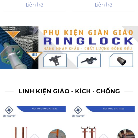
Được xếp
Được xếp
Liên hệ
Liên hệ
hạng
4.57
hạng
4.47
5 sao
5 sao
LINH KIỆN GIÁO - KÍCH - CHỐNG