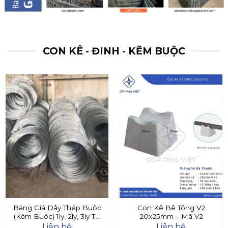
CON KÊ - ĐINH - KẼM BUỘC
Bảng Giá Dây Thép Buộc
Con Kê Bê Tông V2
(Kẽm Buộc) 1ly, 2ly, 3ly Tại
20x25mm – Mã V2
Đây
Liên hệ
Liên hệ