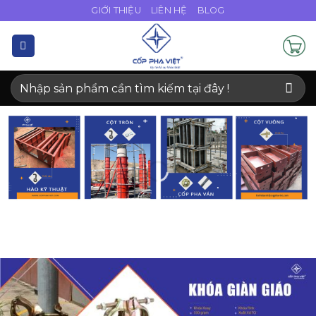
Bỏ
GIỚI THIỆU
LIÊN HỆ
BLOG
qua
nội
dung
Tìm
kiếm: