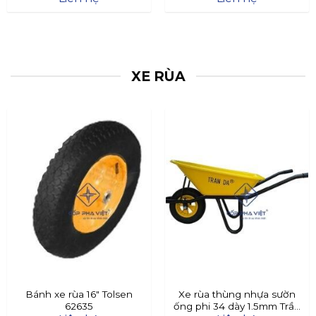
XE RÙA
Bánh xe rùa 16″ Tolsen
Xe rùa thùng nhựa sườn
62635
ống phi 34 dày 1.5mm Trần