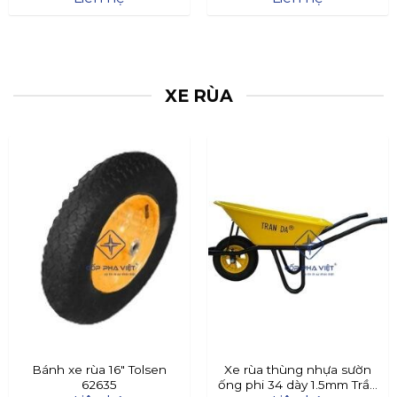
XE RÙA
Bánh xe rùa 16″ Tolsen
Xe rùa thùng nhựa sườn
62635
ống phi 34 dày 1.5mm Trần