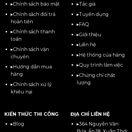
▸
Chính sách bảo mật
▸
Tác giả
▸
Chính sách đổi trả
▸
Tuyển dụng
hoàn tiền
▸
FAQ
▸
Chính sách thanh
▸
Giới thiệu
toán
▸
Liên hệ
▸
Chính sách vận
▸Hệ thống của hàng
chuyển
▸Quy trình làm việc
▸
Hướng dẫn mua
hàng
▸Chứng chỉ chất
lượng
▸
Chính sách xử lý
khiếu nại
KIẾN THỨC THI CÔNG
ĐỊA CHỈ LIÊN HỆ
▸
Blog
▸
364 Nguyễn Văn
Bứa, Ấp 18, Xuân Thới