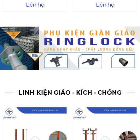
Được xếp
Được xếp
Liên hệ
Liên hệ
hạng
4.57
hạng
4.47
5 sao
5 sao
LINH KIỆN GIÁO - KÍCH - CHỐNG