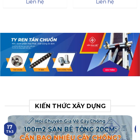
Đà
Liên hệ
Liên hệ
XR.N063.017.BH76358043.
31
KIẾN THỨC XÂY DỰNG
17
Th3