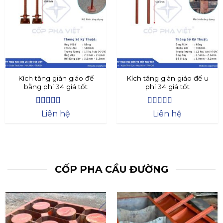
Kích tăng giàn giáo đế
Kích tăng giàn giáo đế u
bằng phi 34 giá tốt
phi 34 giá tốt
Được xếp
Được xếp
Liên hệ
Liên hệ
hạng
4.4
5
hạng
4.73
5
sao
sao
CỐP PHA CẦU ĐƯỜNG