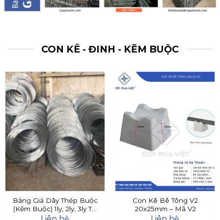
CON KÊ - ĐINH - KẼM BUỘC
Bảng Giá Dây Thép Buộc
Con Kê Bê Tông V2
(Kẽm Buộc) 1ly, 2ly, 3ly Tại
20x25mm – Mã V2
Đây
Liên hệ
Liên hệ