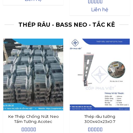
Được xếp
Liên hệ
hạng
4.4
5
sao
THÉP RÂU - BASS NEO - TẮC KÊ
Ke Thép Chống Nứt Neo
Thép râu tường
Tấm Tường Acotec
300x40x23x0.7