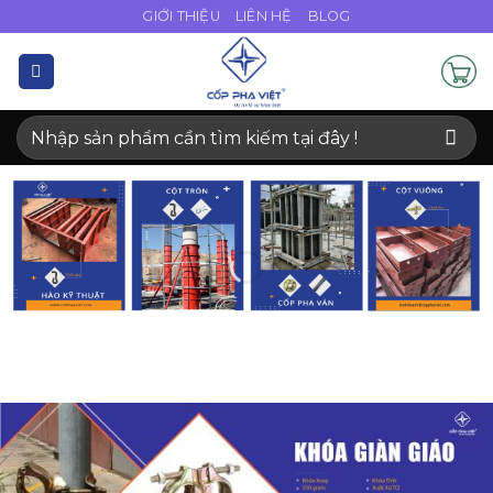
Bỏ
GIỚI THIỆU
LIÊN HỆ
BLOG
qua
nội
dung
Tìm
kiếm: