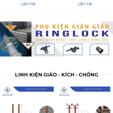
Được xếp
Được xếp
Liên hệ
Liên hệ
hạng
4.57
hạng
4.47
5 sao
5 sao
LINH KIỆN GIÁO - KÍCH - CHỐNG