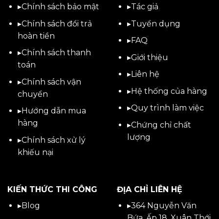
▸
Chính sách bảo mật
▸
Tác giả
▸
Chính sách đổi trả
▸
Tuyển dụng
hoàn tiền
▸
FAQ
▸
Chính sách thanh
▸
Giới thiệu
toán
▸
Liên hệ
▸
Chính sách vận
▸Hệ thống của hàng
chuyển
▸Quy trình làm việc
▸
Hướng dẫn mua
hàng
▸Chứng chỉ chất
lượng
▸
Chính sách xử lý
khiếu nại
KIẾN THỨC THI CÔNG
ĐỊA CHỈ LIÊN HỆ
▸
Blog
▸
364 Nguyễn Văn
Bứa, Ấp 18, Xuân Thới