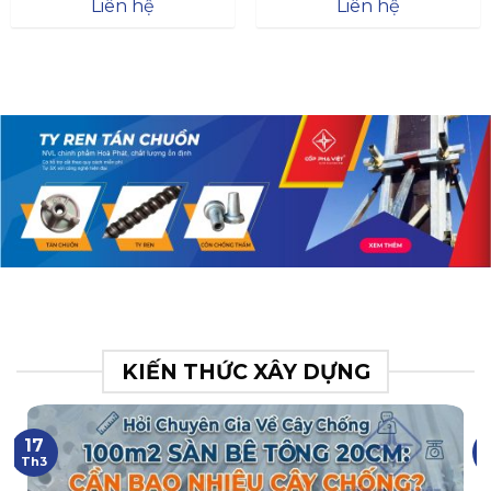
Đà
Liên hệ
Liên hệ
XR.N063.017.BH76358043.
31
KIẾN THỨC XÂY DỰNG
17
Th3