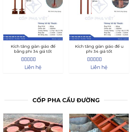
Kích tăng giàn giáo đế
Kích tăng giàn giáo đế u
bằng phi 34 giá tốt
phi 34 giá tốt
Được xếp
Được xếp
Liên hệ
Liên hệ
hạng
4.4
5
hạng
4.73
5
sao
sao
CỐP PHA CẦU ĐƯỜNG