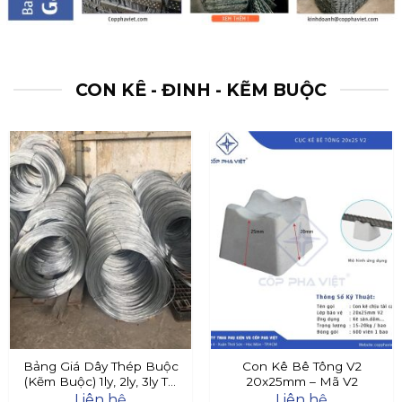
CON KÊ - ĐINH - KẼM BUỘC
Bảng Giá Dây Thép Buộc
Con Kê Bê Tông V2
(Kẽm Buộc) 1ly, 2ly, 3ly Tại
20x25mm – Mã V2
Đây
Liên hệ
Liên hệ