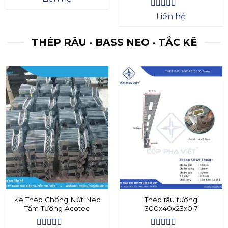
Được xếp
Liên hệ
hạng
4.4
5
sao
THÉP RÂU - BASS NEO - TẮC KÊ
Ke Thép Chống Nứt Neo
Thép râu tường
Tấm Tường Acotec
300x40x23x0.7