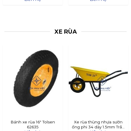
XE RÙA
Bánh xe rùa 16″ Tolsen
Xe rùa thùng nhựa sườn
62635
ống phi 34 dày 1.5mm Trần