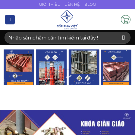
Bỏ
GIỚI THIỆU
LIÊN HỆ
BLOG
qua
nội
dung
Tìm
kiếm: