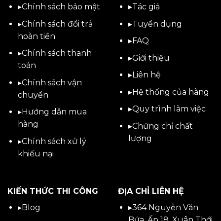
▸
Chính sách bảo mật
▸
Tác giả
▸
Chính sách đổi trả
▸
Tuyển dụng
hoàn tiền
▸
FAQ
▸
Chính sách thanh
▸
Giới thiệu
toán
▸
Liên hệ
▸
Chính sách vận
▸Hệ thống của hàng
chuyển
▸Quy trình làm việc
▸
Hướng dẫn mua
hàng
▸Chứng chỉ chất
lượng
▸
Chính sách xử lý
khiếu nại
KIẾN THỨC THI CÔNG
ĐỊA CHỈ LIÊN HỆ
▸
Blog
▸
364 Nguyễn Văn
Bứa, Ấp 18, Xuân Thới