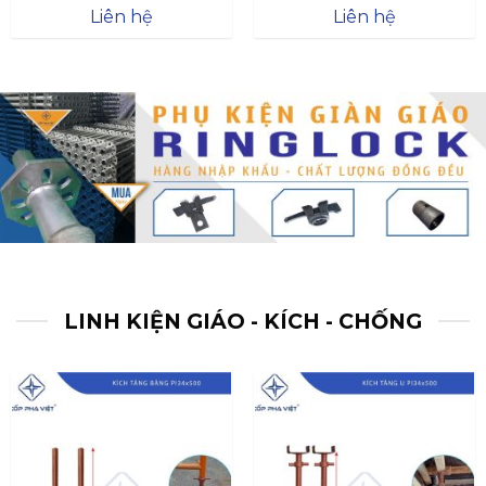
Được xếp
Được xếp
Liên hệ
Liên hệ
hạng
4.57
hạng
4.47
5 sao
5 sao
LINH KIỆN GIÁO - KÍCH - CHỐNG