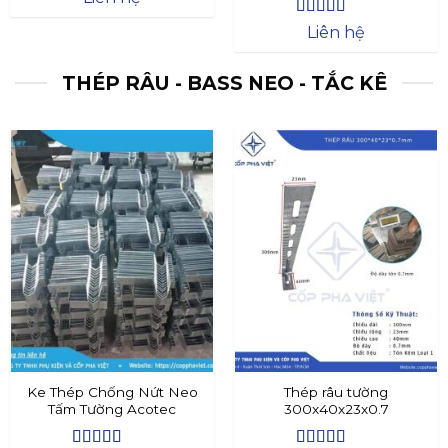
Được xếp
Liên hệ
hạng
4.4
5
sao
THÉP RÂU - BASS NEO - TẮC KÊ
Ke Thép Chống Nứt Neo
Thép râu tường
Tấm Tường Acotec
300x40x23x0.7