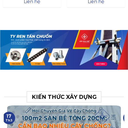
Đà
Liên hệ
Liên hệ
XR.N063.017.BH76358043.
31
KIẾN THỨC XÂY DỰNG
17
Th3