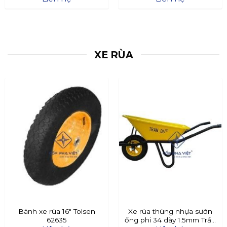
XE RÙA
Bánh xe rùa 16″ Tolsen
Xe rùa thùng nhựa sườn
62635
ống phi 34 dày 1.5mm Trần