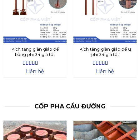
Kích tăng giàn giáo đế
Kích tăng giàn giáo đế u
bằng phi 34 giá tốt
phi 34 giá tốt
Được xếp
Được xếp
Liên hệ
Liên hệ
hạng
4.4
5
hạng
4.73
5
sao
sao
CỐP PHA CẦU ĐƯỜNG