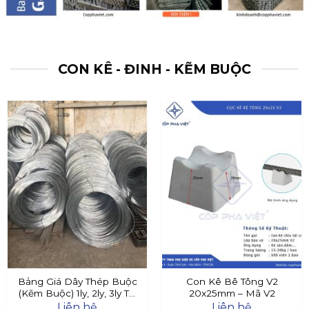
CON KÊ - ĐINH - KẼM BUỘC
Bảng Giá Dây Thép Buộc
Con Kê Bê Tông V2
(Kẽm Buộc) 1ly, 2ly, 3ly Tại
20x25mm – Mã V2
Đây
Liên hệ
Liên hệ