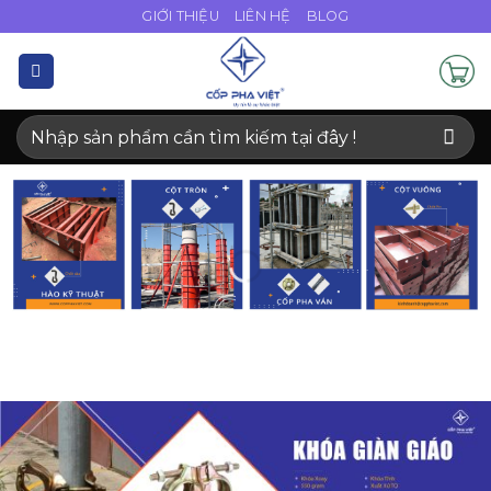
Bỏ
GIỚI THIỆU
LIÊN HỆ
BLOG
qua
nội
dung
Tìm
kiếm: