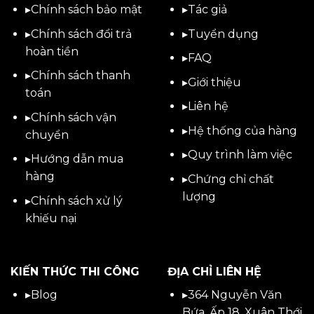
▸
Chính sách bảo mật
▸
Tác giả
▸
Chính sách đổi trả
▸
Tuyển dụng
hoàn tiền
▸
FAQ
▸
Chính sách thanh
▸
Giới thiệu
toán
▸
Liên hệ
▸
Chính sách vận
▸Hệ thống của hàng
chuyển
▸Quy trình làm việc
▸
Hướng dẫn mua
hàng
▸Chứng chỉ chất
lượng
▸
Chính sách xử lý
khiếu nại
KIẾN THỨC THI CÔNG
ĐỊA CHỈ LIÊN HỆ
▸
Blog
▸
364 Nguyễn Văn
Bứa, Ấp 18, Xuân Thới