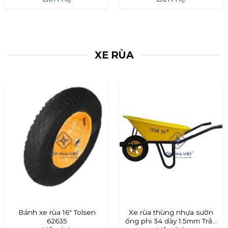
XE RÙA
Bánh xe rùa 16″ Tolsen
Xe rùa thùng nhựa sườn
62635
ống phi 34 dày 1.5mm Trần