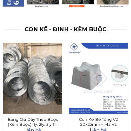
CON KÊ - ĐINH - KẼM BUỘC
Bảng Giá Dây Thép Buộc
Con Kê Bê Tông V2
(Kẽm Buộc) 1ly, 2ly, 3ly Tại
20x25mm – Mã V2
Đây
Liên hệ
Liên hệ