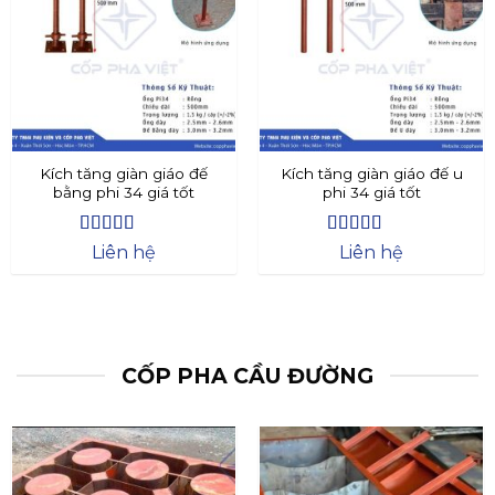
Kích tăng giàn giáo đế
Kích tăng giàn giáo đế u
bằng phi 34 giá tốt
phi 34 giá tốt
Được xếp
Được xếp
Liên hệ
Liên hệ
hạng
4.4
5
hạng
4.73
5
sao
sao
CỐP PHA CẦU ĐƯỜNG