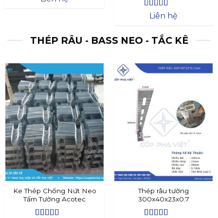
Được xếp
Liên hệ
hạng
4.4
5
sao
THÉP RÂU - BASS NEO - TẮC KÊ
Ke Thép Chống Nứt Neo
Thép râu tường
Tấm Tường Acotec
300x40x23x0.7