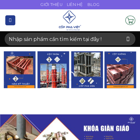
Bỏ
GIỚI THIỆU
LIÊN HỆ
BLOG
qua
nội
dung
Tìm
kiếm: