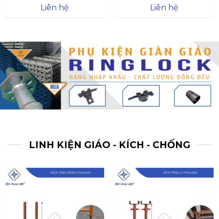
Được xếp
Được xếp
Liên hệ
Liên hệ
hạng
4.57
hạng
4.47
5 sao
5 sao
LINH KIỆN GIÁO - KÍCH - CHỐNG