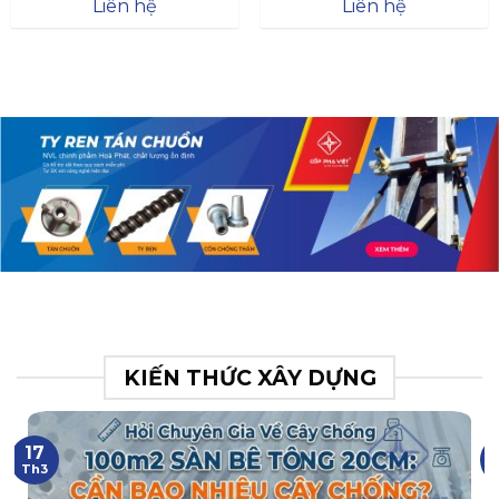
Đà
Liên hệ
Liên hệ
XR.N063.017.BH76358043.
31
KIẾN THỨC XÂY DỰNG
17
Th3