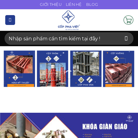
Bỏ
GIỚI THIỆU
LIÊN HỆ
BLOG
qua
nội
dung
Tìm
kiếm: