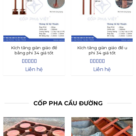
Kích tăng giàn giáo đế
Kích tăng giàn giáo đế u
bằng phi 34 giá tốt
phi 34 giá tốt
Được xếp
Được xếp
Liên hệ
Liên hệ
hạng
4.4
5
hạng
4.73
5
sao
sao
CỐP PHA CẦU ĐƯỜNG