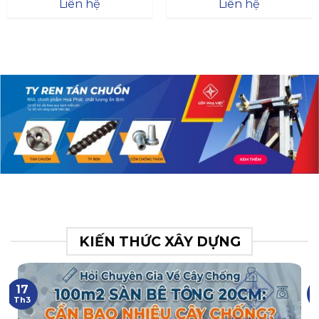
Đà
Liên hệ
Liên hệ
XR.N063.017.BH76358043.
31
KIẾN THỨC XÂY DỰNG
17
Th3