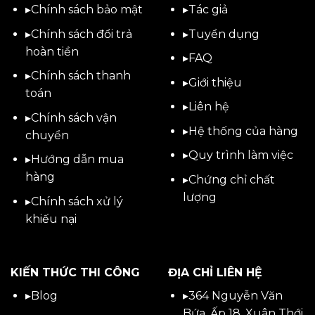
▸
Chính sách bảo mật
▸
Tác giả
▸
Chính sách đổi trả
▸
Tuyển dụng
hoàn tiền
▸
FAQ
▸
Chính sách thanh
▸
Giới thiệu
toán
▸
Liên hệ
▸
Chính sách vận
▸Hệ thống của hàng
chuyển
▸Quy trình làm việc
▸
Hướng dẫn mua
hàng
▸Chứng chỉ chất
lượng
▸
Chính sách xử lý
khiếu nại
KIẾN THỨC THI CÔNG
ĐỊA CHỈ LIÊN HỆ
▸
Blog
▸
364 Nguyễn Văn
Bứa, Ấp 18, Xuân Thới