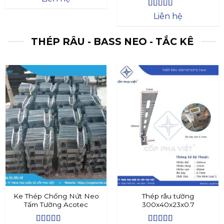
Được xếp
Liên hệ
hạng
4.4
5
sao
THÉP RÂU - BASS NEO - TẮC KÊ
Ke Thép Chống Nứt Neo
Thép râu tường
Tấm Tường Acotec
300x40x23x0.7