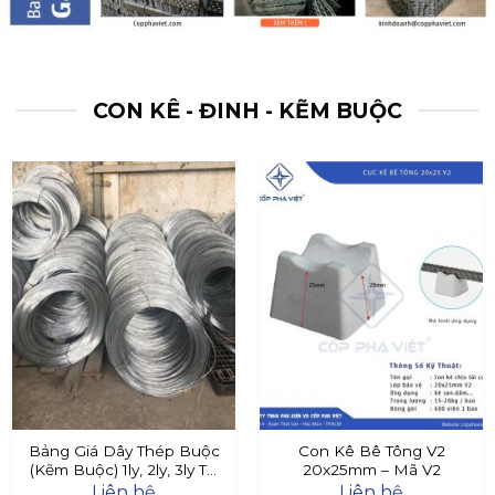
CON KÊ - ĐINH - KẼM BUỘC
Bảng Giá Dây Thép Buộc
Con Kê Bê Tông V2
(Kẽm Buộc) 1ly, 2ly, 3ly Tại
20x25mm – Mã V2
Đây
Liên hệ
Liên hệ