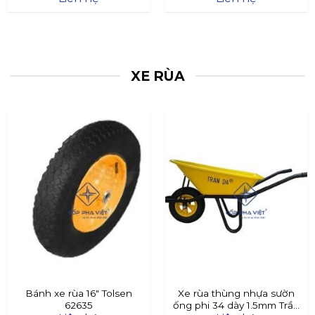
XE RÙA
Bánh xe rùa 16″ Tolsen
Xe rùa thùng nhựa sườn
62635
ống phi 34 dày 1.5mm Trần