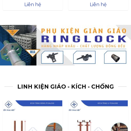
Được xếp
Được xếp
Liên hệ
Liên hệ
hạng
4.57
hạng
4.47
5 sao
5 sao
LINH KIỆN GIÁO - KÍCH - CHỐNG