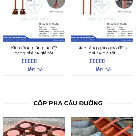
Kích tăng giàn giáo đế
Kích tăng giàn giáo đế u
bằng phi 34 giá tốt
phi 34 giá tốt
Được xếp
Được xếp
Liên hệ
Liên hệ
hạng
4.4
5
hạng
4.73
5
sao
sao
CỐP PHA CẦU ĐƯỜNG