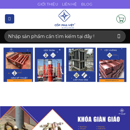
Bỏ
GIỚI THIỆU
LIÊN HỆ
BLOG
qua
nội
dung
Tìm
kiếm: