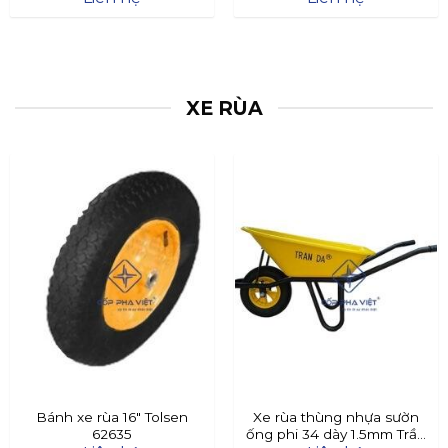
XE RÙA
Bánh xe rùa 16″ Tolsen
Xe rùa thùng nhựa sườn
62635
ống phi 34 dày 1.5mm Trần