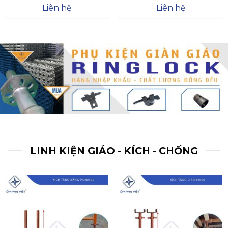
Được xếp
Được xếp
Liên hệ
Liên hệ
hạng
4.57
hạng
4.47
5 sao
5 sao
LINH KIỆN GIÁO - KÍCH - CHỐNG