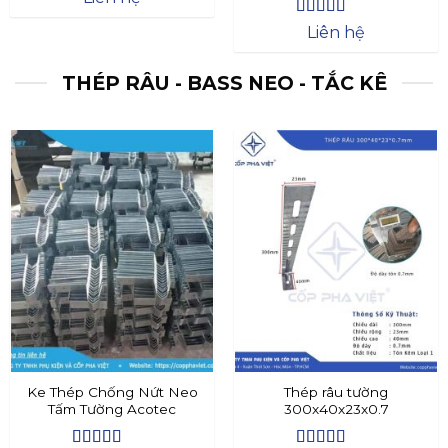
Được xếp
Liên hệ
hạng
4.4
5
sao
THÉP RÂU - BASS NEO - TẮC KÊ
Ke Thép Chống Nứt Neo
Thép râu tường
Tấm Tường Acotec
300x40x23x0.7