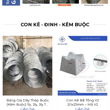
CON KÊ - ĐINH - KẼM BUỘC
Bảng Giá Dây Thép Buộc
Con Kê Bê Tông V2
(Kẽm Buộc) 1ly, 2ly, 3ly Tại
20x25mm – Mã V2
Đây
Liên hệ
Liên hệ