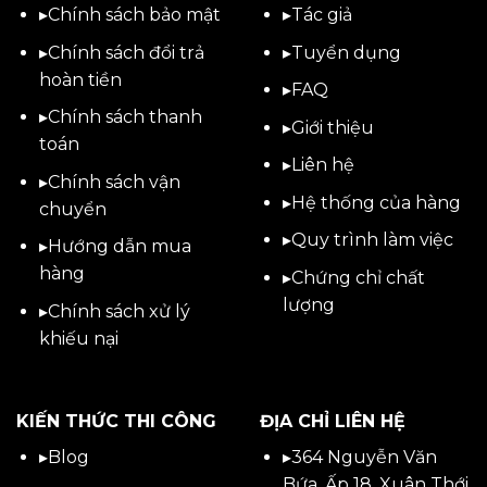
▸
Chính sách bảo mật
▸
Tác giả
▸
Chính sách đổi trả
▸
Tuyển dụng
hoàn tiền
▸
FAQ
▸
Chính sách thanh
▸
Giới thiệu
toán
▸
Liên hệ
▸
Chính sách vận
▸Hệ thống của hàng
chuyển
▸Quy trình làm việc
▸
Hướng dẫn mua
hàng
▸Chứng chỉ chất
lượng
▸
Chính sách xử lý
khiếu nại
KIẾN THỨC THI CÔNG
ĐỊA CHỈ LIÊN HỆ
▸
Blog
▸
364 Nguyễn Văn
Bứa, Ấp 18, Xuân Thới