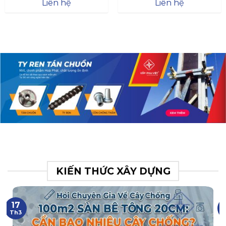
Đà
Liên hệ
Liên hệ
XR.N063.017.BH76358043.
31
KIẾN THỨC XÂY DỰNG
17
Th3