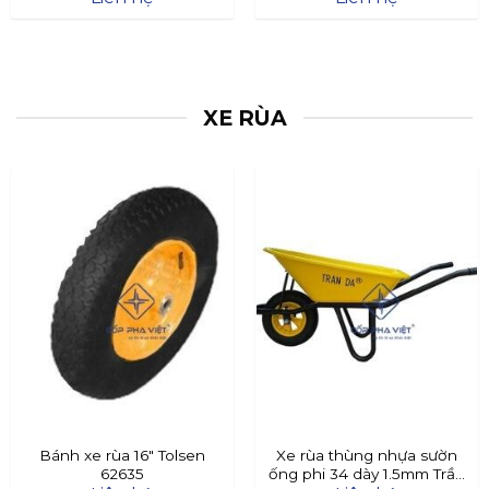
XE RÙA
Bánh xe rùa 16″ Tolsen
Xe rùa thùng nhựa sườn
62635
ống phi 34 dày 1.5mm Trần