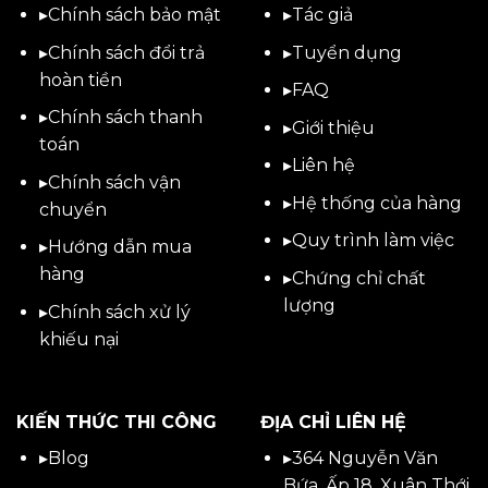
▸
Chính sách bảo mật
▸
Tác giả
▸
Chính sách đổi trả
▸
Tuyển dụng
hoàn tiền
▸
FAQ
▸
Chính sách thanh
▸
Giới thiệu
toán
▸
Liên hệ
▸
Chính sách vận
▸Hệ thống của hàng
chuyển
▸Quy trình làm việc
▸
Hướng dẫn mua
hàng
▸Chứng chỉ chất
lượng
▸
Chính sách xử lý
khiếu nại
KIẾN THỨC THI CÔNG
ĐỊA CHỈ LIÊN HỆ
▸
Blog
▸
364 Nguyễn Văn
Bứa, Ấp 18, Xuân Thới