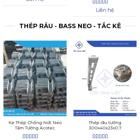
Được xếp
Liên hệ
hạng
4.4
5
sao
THÉP RÂU - BASS NEO - TẮC KÊ
Ke Thép Chống Nứt Neo
Thép râu tường
Tấm Tường Acotec
300x40x23x0.7