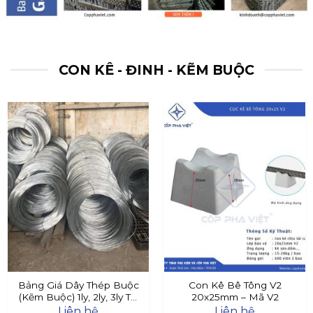
CON KÊ - ĐINH - KẼM BUỘC
Bảng Giá Dây Thép Buộc
Con Kê Bê Tông V2
(Kẽm Buộc) 1ly, 2ly, 3ly Tại
20x25mm – Mã V2
Đây
Liên hệ
Liên hệ