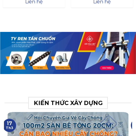
Đà
Liên hệ
Liên hệ
XR.N063.017.BH76358043.
31
KIẾN THỨC XÂY DỰNG
17
Th3