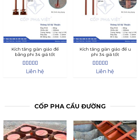
Kích tăng giàn giáo đế
Kích tăng giàn giáo đế u
bằng phi 34 giá tốt
phi 34 giá tốt
Được xếp
Được xếp
Liên hệ
Liên hệ
hạng
4.4
5
hạng
4.73
5
sao
sao
CỐP PHA CẦU ĐƯỜNG