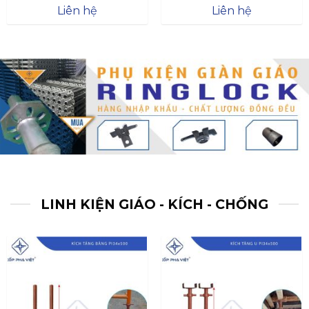
Được xếp
Được xếp
Liên hệ
Liên hệ
hạng
4.57
hạng
4.47
5 sao
5 sao
LINH KIỆN GIÁO - KÍCH - CHỐNG