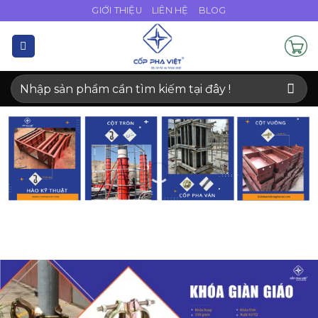
Bỏ
GIỚI THIỆU
LIÊN HỆ
BLOG
qua
nội
dung
Tìm
kiếm: