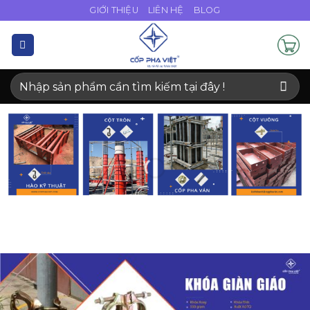
Bỏ
GIỚI THIỆU
LIÊN HỆ
BLOG
qua
nội
dung
Tìm
kiếm: