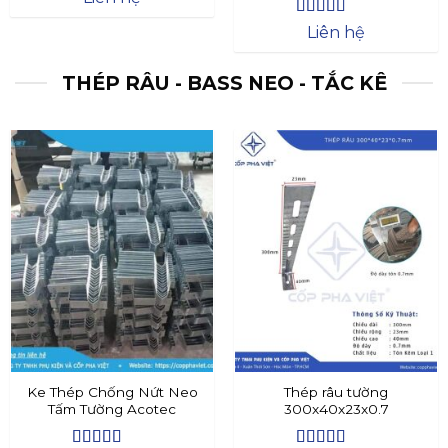
Được xếp
Liên hệ
hạng
4.4
5
sao
THÉP RÂU - BASS NEO - TẮC KÊ
Ke Thép Chống Nứt Neo
Thép râu tường
Tấm Tường Acotec
300x40x23x0.7