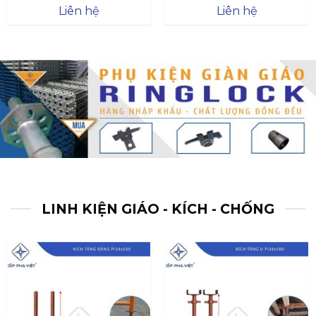
Được xếp
Được xếp
Liên hệ
Liên hệ
hạng
4.57
hạng
4.47
5 sao
5 sao
LINH KIỆN GIÁO - KÍCH - CHỐNG