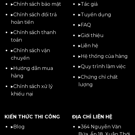
▸
Chính sách bảo mật
▸
Tác giả
▸
Chính sách đổi trả
▸
Tuyển dụng
hoàn tiền
▸
FAQ
▸
Chính sách thanh
▸
Giới thiệu
toán
▸
Liên hệ
▸
Chính sách vận
▸Hệ thống của hàng
chuyển
▸Quy trình làm việc
▸
Hướng dẫn mua
hàng
▸Chứng chỉ chất
lượng
▸
Chính sách xử lý
khiếu nại
KIẾN THỨC THI CÔNG
ĐỊA CHỈ LIÊN HỆ
▸
Blog
▸
364 Nguyễn Văn
Bứa, Ấp 18, Xuân Thới