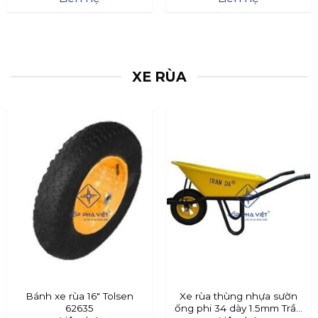
XE RÙA
Bánh xe rùa 16″ Tolsen
Xe rùa thùng nhựa sườn
62635
ống phi 34 dày 1.5mm Trần