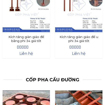
Kích tăng giàn giáo đế
Kích tăng giàn giáo đế u
bằng phi 34 giá tốt
phi 34 giá tốt
Được xếp
Được xếp
Liên hệ
Liên hệ
hạng
4.4
5
hạng
4.73
5
sao
sao
CỐP PHA CẦU ĐƯỜNG