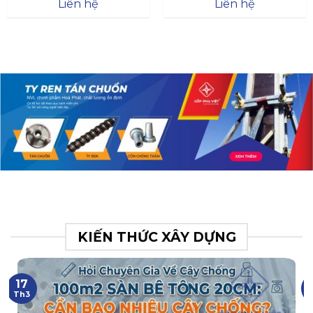
Đà
Liên hệ
Liên hệ
XR.N063.017.BH76358043.
31
KIẾN THỨC XÂY DỰNG
17
Th3