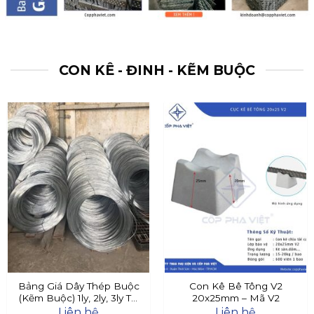
CON KÊ - ĐINH - KẼM BUỘC
Bảng Giá Dây Thép Buộc
Con Kê Bê Tông V2
(Kẽm Buộc) 1ly, 2ly, 3ly Tại
20x25mm – Mã V2
Đây
Liên hệ
Liên hệ