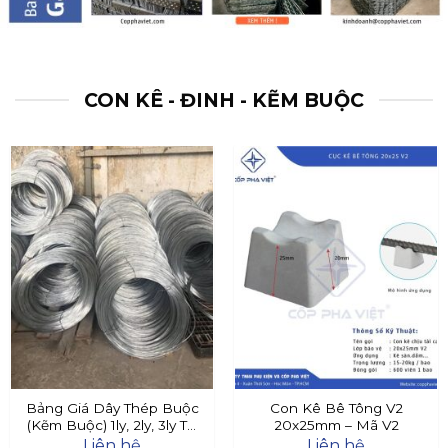
CON KÊ - ĐINH - KẼM BUỘC
Bảng Giá Dây Thép Buộc
Con Kê Bê Tông V2
(Kẽm Buộc) 1ly, 2ly, 3ly Tại
20x25mm – Mã V2
Đây
Liên hệ
Liên hệ