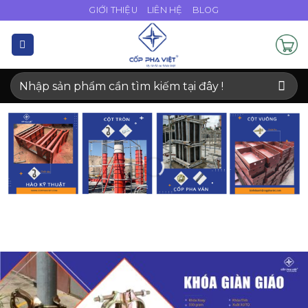
Bỏ
GIỚI THIỆU
LIÊN HỆ
BLOG
qua
nội
dung
Tìm
kiếm: