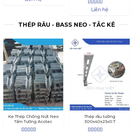
Được xếp
Liên hệ
hạng
4.4
5
sao
THÉP RÂU - BASS NEO - TẮC KÊ
Ke Thép Chống Nứt Neo
Thép râu tường
Tấm Tường Acotec
300x40x23x0.7