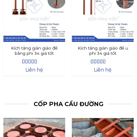
Kích tăng giàn giáo đế
Kích tăng giàn giáo đế u
bằng phi 34 giá tốt
phi 34 giá tốt
Được xếp
Được xếp
Liên hệ
Liên hệ
hạng
4.4
5
hạng
4.73
5
sao
sao
CỐP PHA CẦU ĐƯỜNG