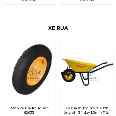
XE RÙA
Bánh xe rùa 16″ Tolsen
Xe rùa thùng nhựa sườn
62635
ống phi 34 dày 1.5mm Trần