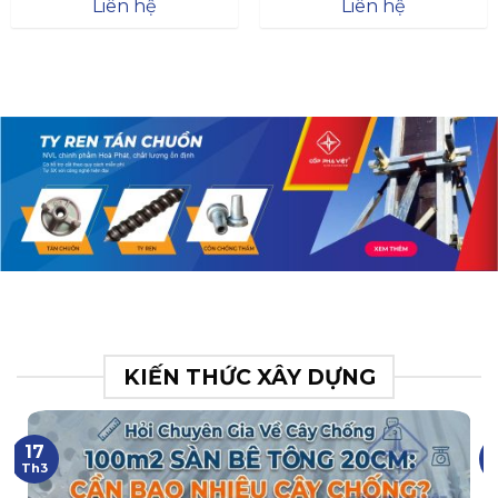
Đà
Liên hệ
Liên hệ
XR.N063.017.BH76358043.
31
KIẾN THỨC XÂY DỰNG
17
Th3