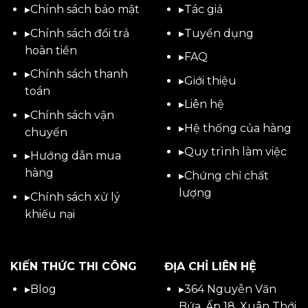
▸
Chính sách bảo mật
▸
Tác giả
▸
Chính sách đổi trả
▸
Tuyển dụng
hoàn tiền
▸
FAQ
▸
Chính sách thanh
▸
Giới thiệu
toán
▸
Liên hệ
▸
Chính sách vận
▸Hệ thống của hàng
chuyển
▸Quy trình làm việc
▸
Hướng dẫn mua
hàng
▸Chứng chỉ chất
lượng
▸
Chính sách xử lý
khiếu nại
KIẾN THỨC THI CÔNG
ĐỊA CHỈ LIÊN HỆ
▸
Blog
▸
364 Nguyễn Văn
Bứa, Ấp 18, Xuân Thới