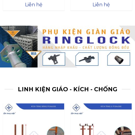
Được xếp
Được xếp
Liên hệ
Liên hệ
hạng
4.57
hạng
4.47
5 sao
5 sao
LINH KIỆN GIÁO - KÍCH - CHỐNG