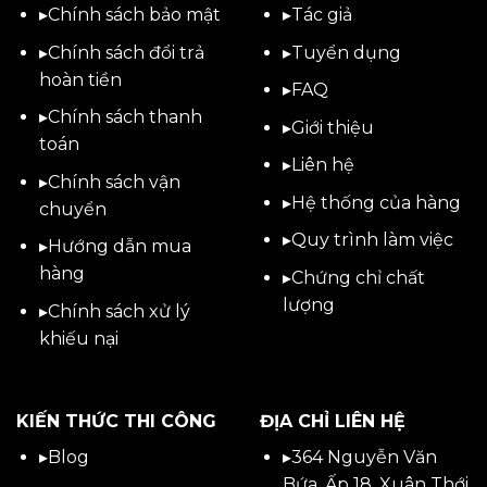
▸
Chính sách bảo mật
▸
Tác giả
▸
Chính sách đổi trả
▸
Tuyển dụng
hoàn tiền
▸
FAQ
▸
Chính sách thanh
▸
Giới thiệu
toán
▸
Liên hệ
▸
Chính sách vận
▸Hệ thống của hàng
chuyển
▸Quy trình làm việc
▸
Hướng dẫn mua
hàng
▸Chứng chỉ chất
lượng
▸
Chính sách xử lý
khiếu nại
KIẾN THỨC THI CÔNG
ĐỊA CHỈ LIÊN HỆ
▸
Blog
▸
364 Nguyễn Văn
Bứa, Ấp 18, Xuân Thới