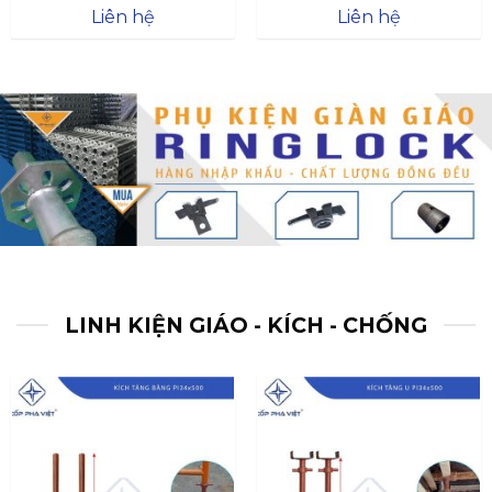
Được xếp
Được xếp
Liên hệ
Liên hệ
hạng
4.57
hạng
4.47
5 sao
5 sao
LINH KIỆN GIÁO - KÍCH - CHỐNG