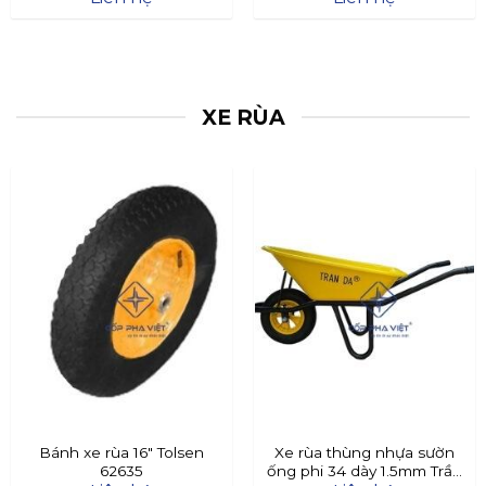
XE RÙA
Bánh xe rùa 16″ Tolsen
Xe rùa thùng nhựa sườn
62635
ống phi 34 dày 1.5mm Trần