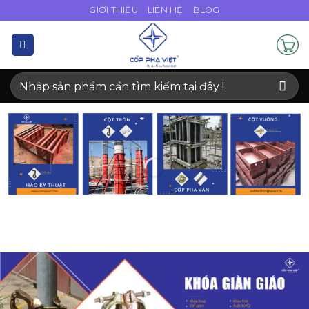
Bỏ
GIỚI THIỆU
LIÊN HỆ
BLOG
qua
nội
dung
Tìm
kiếm: