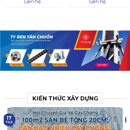
Đà
Liên hệ
Liên hệ
XR.N063.017.BH76358043.
31
KIẾN THỨC XÂY DỰNG
17
Th3