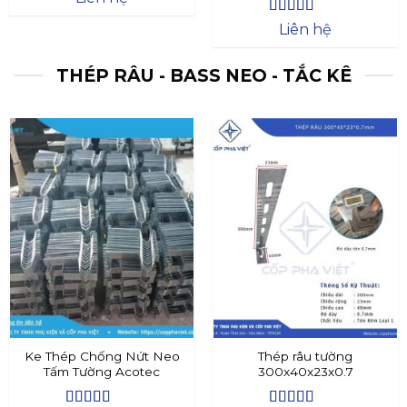
Được xếp
Liên hệ
hạng
4.4
5
sao
THÉP RÂU - BASS NEO - TẮC KÊ
Ke Thép Chống Nứt Neo
Thép râu tường
Tấm Tường Acotec
300x40x23x0.7