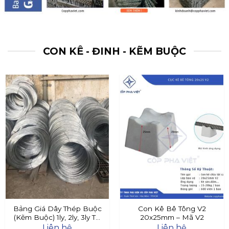
CON KÊ - ĐINH - KẼM BUỘC
Bảng Giá Dây Thép Buộc
Con Kê Bê Tông V2
(Kẽm Buộc) 1ly, 2ly, 3ly Tại
20x25mm – Mã V2
Đây
Liên hệ
Liên hệ