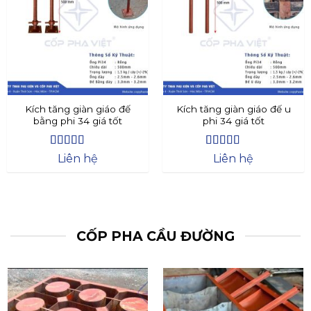
Kích tăng giàn giáo đế
Kích tăng giàn giáo đế u
bằng phi 34 giá tốt
phi 34 giá tốt
Được xếp
Được xếp
Liên hệ
Liên hệ
hạng
4.4
5
hạng
4.73
5
sao
sao
CỐP PHA CẦU ĐƯỜNG