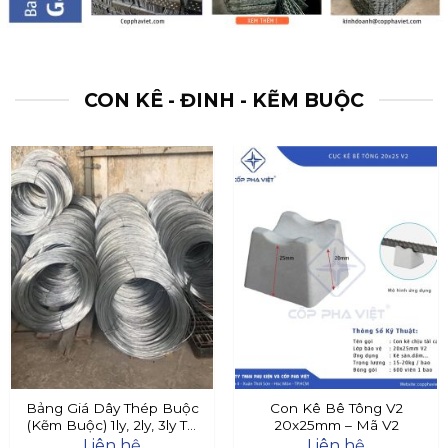
CON KÊ - ĐINH - KẼM BUỘC
Bảng Giá Dây Thép Buộc
Con Kê Bê Tông V2
(Kẽm Buộc) 1ly, 2ly, 3ly Tại
20x25mm – Mã V2
Đây
Liên hệ
Liên hệ