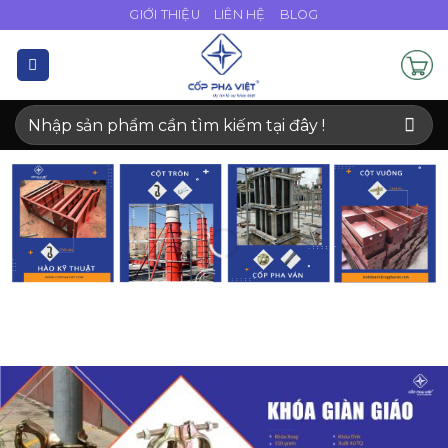
Bỏ
GIỚI THIỆU
LIÊN HỆ
BLOG
qua
nội
dung
Tìm
kiếm: