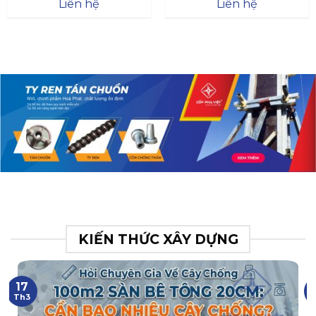
Đà
Liên hệ
Liên hệ
XR.N063.017.BH76358043.
31
KIẾN THỨC XÂY DỰNG
17
Th3