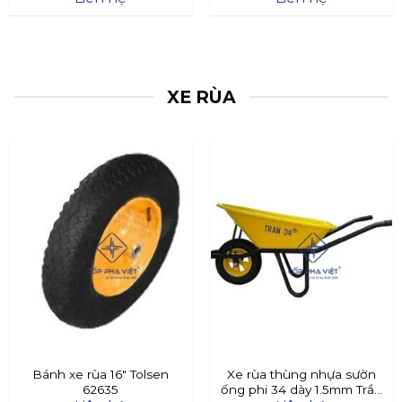
XE RÙA
Bánh xe rùa 16″ Tolsen
Xe rùa thùng nhựa sườn
62635
ống phi 34 dày 1.5mm Trần