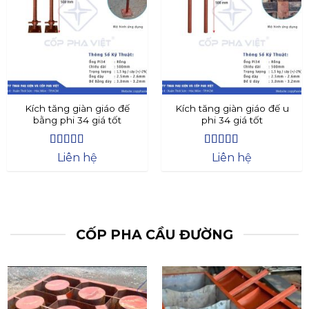
Kích tăng giàn giáo đế
Kích tăng giàn giáo đế u
bằng phi 34 giá tốt
phi 34 giá tốt
Được xếp
Được xếp
Liên hệ
Liên hệ
hạng
4.4
5
hạng
4.73
5
sao
sao
CỐP PHA CẦU ĐƯỜNG