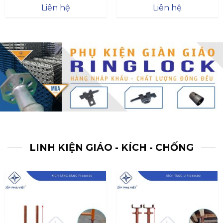
Được xếp
Được xếp
Liên hệ
Liên hệ
hạng
4.57
hạng
4.47
5 sao
5 sao
LINH KIỆN GIÁO - KÍCH - CHỐNG