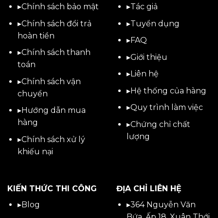
▸
Chính sách bảo mật
▸
Tác giả
▸
Chính sách đổi trả
▸
Tuyển dụng
hoàn tiền
▸
FAQ
▸
Chính sách thanh
▸
Giới thiệu
toán
▸
Liên hệ
▸
Chính sách vận
▸Hệ thống của hàng
chuyển
▸Quy trình làm việc
▸
Hướng dẫn mua
hàng
▸Chứng chỉ chất
lượng
▸
Chính sách xử lý
khiếu nại
KIẾN THỨC THI CÔNG
ĐỊA CHỈ LIÊN HỆ
▸
Blog
▸
364 Nguyễn Văn
Bứa, Ấp 18, Xuân Thới