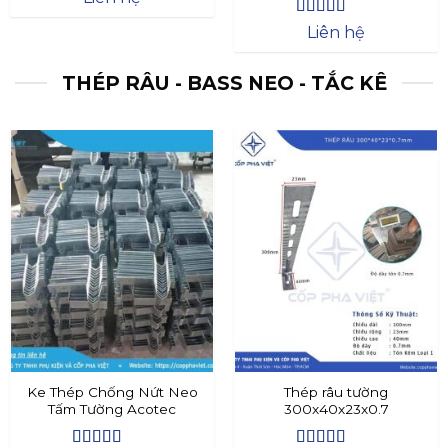
Được xếp
Liên hệ
hạng
4.4
5
sao
THÉP RÂU - BASS NEO - TẮC KÊ
Ke Thép Chống Nứt Neo
Thép râu tường
Tấm Tường Acotec
300x40x23x0.7