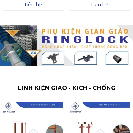
Được xếp
Được xếp
Liên hệ
Liên hệ
hạng
4.57
hạng
4.47
5 sao
5 sao
LINH KIỆN GIÁO - KÍCH - CHỐNG