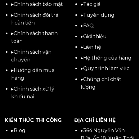
▸
Chính sách bảo mật
▸
Tác giả
▸
Chính sách đổi trả
▸
Tuyển dụng
hoàn tiền
▸
FAQ
▸
Chính sách thanh
▸
Giới thiệu
toán
▸
Liên hệ
▸
Chính sách vận
▸Hệ thống của hàng
chuyển
▸Quy trình làm việc
▸
Hướng dẫn mua
hàng
▸Chứng chỉ chất
lượng
▸
Chính sách xử lý
khiếu nại
KIẾN THỨC THI CÔNG
ĐỊA CHỈ LIÊN HỆ
▸
Blog
▸
364 Nguyễn Văn
Bứa, Ấp 18, Xuân Thới