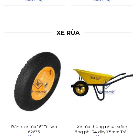
XE RÙA
Bánh xe rùa 16″ Tolsen
Xe rùa thùng nhựa sườn
62635
ống phi 34 dày 1.5mm Trần