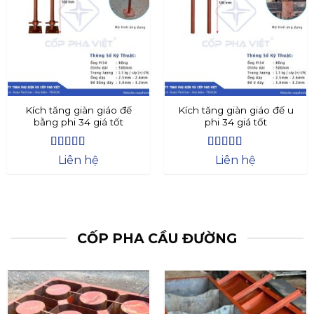
Kích tăng giàn giáo đế
Kích tăng giàn giáo đế u
bằng phi 34 giá tốt
phi 34 giá tốt
Được xếp
Được xếp
Liên hệ
Liên hệ
hạng
4.4
5
hạng
4.73
5
sao
sao
CỐP PHA CẦU ĐƯỜNG