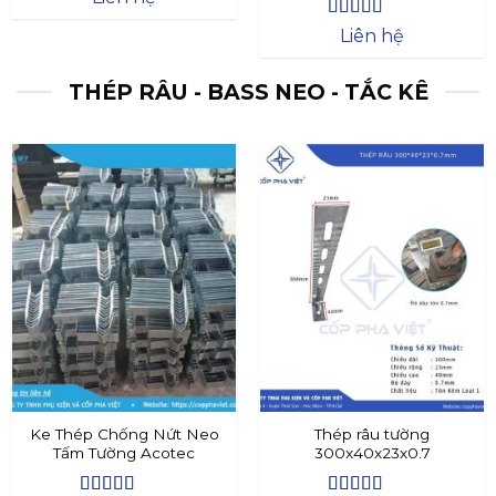
Được xếp
Liên hệ
hạng
4.4
5
sao
THÉP RÂU - BASS NEO - TẮC KÊ
Ke Thép Chống Nứt Neo
Thép râu tường
Tấm Tường Acotec
300x40x23x0.7