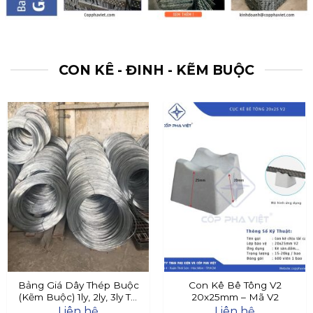
CON KÊ - ĐINH - KẼM BUỘC
Bảng Giá Dây Thép Buộc
Con Kê Bê Tông V2
(Kẽm Buộc) 1ly, 2ly, 3ly Tại
20x25mm – Mã V2
Đây
Liên hệ
Liên hệ