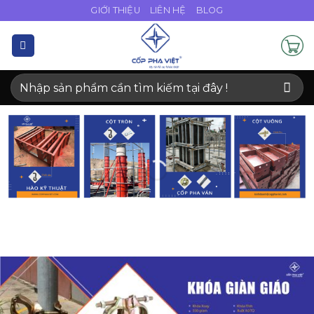
Bỏ
GIỚI THIỆU
LIÊN HỆ
BLOG
qua
nội
dung
Tìm
kiếm: