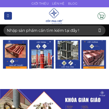
Bỏ
GIỚI THIỆU
LIÊN HỆ
BLOG
qua
nội
dung
Tìm
kiếm: