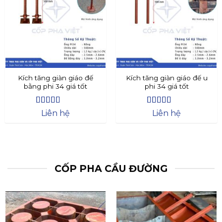
Kích tăng giàn giáo đế
Kích tăng giàn giáo đế u
bằng phi 34 giá tốt
phi 34 giá tốt
Được xếp
Được xếp
Liên hệ
Liên hệ
hạng
4.4
5
hạng
4.73
5
sao
sao
CỐP PHA CẦU ĐƯỜNG