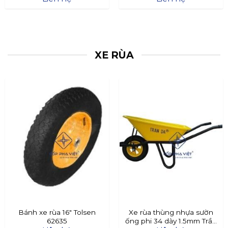
XE RÙA
Bánh xe rùa 16″ Tolsen
Xe rùa thùng nhựa sườn
62635
ống phi 34 dày 1.5mm Trần