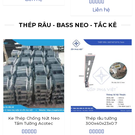
Được xếp
Liên hệ
hạng
4.4
5
sao
THÉP RÂU - BASS NEO - TẮC KÊ
Ke Thép Chống Nứt Neo
Thép râu tường
Tấm Tường Acotec
300x40x23x0.7