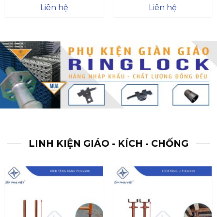
Được xếp
Được xếp
Liên hệ
Liên hệ
hạng
4.57
hạng
4.47
5 sao
5 sao
LINH KIỆN GIÁO - KÍCH - CHỐNG