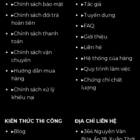
▸
Chính sách bảo mật
▸
Tác giả
▸
Chính sách đổi trả
▸
Tuyển dụng
hoàn tiền
▸
FAQ
▸
Chính sách thanh
▸
Giới thiệu
toán
▸
Liên hệ
▸
Chính sách vận
▸Hệ thống của hàng
chuyển
▸Quy trình làm việc
▸
Hướng dẫn mua
hàng
▸Chứng chỉ chất
lượng
▸
Chính sách xử lý
khiếu nại
KIẾN THỨC THI CÔNG
ĐỊA CHỈ LIÊN HỆ
▸
Blog
▸
364 Nguyễn Văn
Bứa, Ấp 18, Xuân Thới