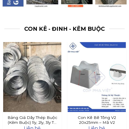
CON KÊ - ĐINH - KẼM BUỘC
Bảng Giá Dây Thép Buộc
Con Kê Bê Tông V2
(Kẽm Buộc) 1ly, 2ly, 3ly Tại
20x25mm – Mã V2
Đây
Liên hệ
Liên hệ