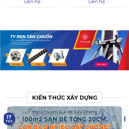
Đà
Liên hệ
Liên hệ
XR.N063.017.BH76358043.
31
KIẾN THỨC XÂY DỰNG
17
Th3