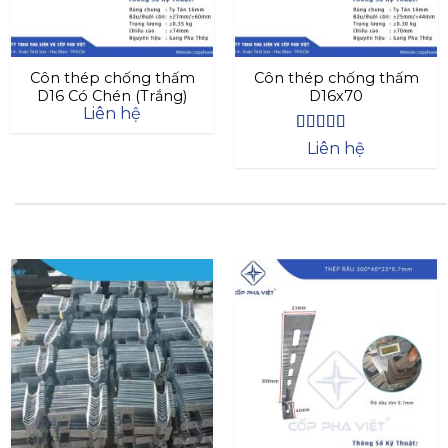
Côn thép chống thấm
Côn thép chống thấm
D16 Có Chén (Trắng)
D16x70
Liên hệ
Được xếp
Liên hệ
hạng
4.4
5
sao