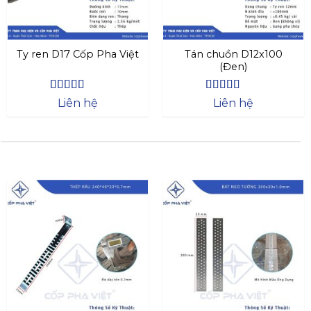
Ty ren D17 Cốp Pha Việt
Tán chuồn D12x100
(Đen)
Được xếp
Được xếp
Liên hệ
Liên hệ
hạng
4.44
hạng
4.44
5 sao
5 sao