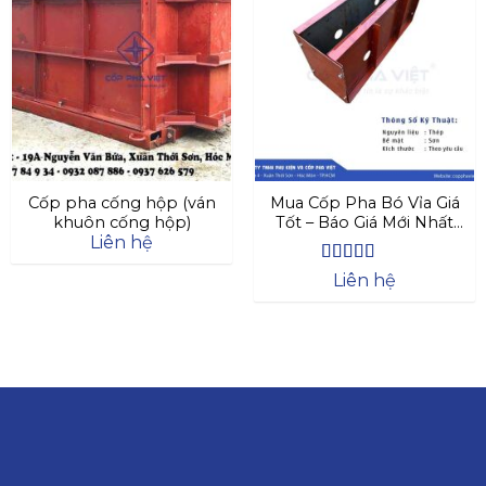
Cốp pha cống hộp (ván
Mua Cốp Pha Bó Vỉa Giá
khuôn cống hộp)
Tốt – Báo Giá Mới Nhất
Liên hệ
2025
Được xếp
Liên hệ
hạng
4.63
5 sao