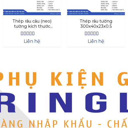
Thép râu câu (neo)
Thép râu tường
tường kích thước
300x40x23x0.5
240x40x23x0.3
Được xếp
Được xếp
Liên hệ
Liên hệ
hạng
4.44
hạng
4.63
5 sao
5 sao