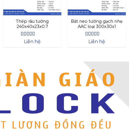
Thép râu tường
Bát neo tường gạch nhẹ
240x40x23x0.7
AAC loại 300x30x1
Được xếp
Được xếp
Liên hệ
Liên hệ
hạng
4.63
hạng
4.64
5
5 sao
sao