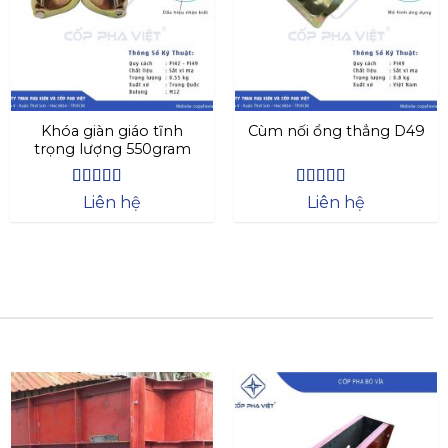
Khóa giàn giáo tĩnh
Cùm nối ổng thẳng D49
trọng lượng 550gram
Được xếp
Được xếp
Liên hệ
Liên hệ
hạng
4.63
hạng
4.44
5 sao
5 sao