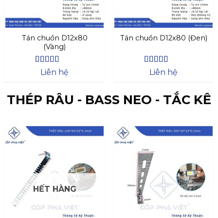
Tán chuồn D12x80
Tán chuồn D12x80 (Đen)
(Vàng)
Được xếp
Được xếp
Liên hệ
Liên hệ
hạng
4.27
hạng
4.47
5 sao
5 sao
THÉP RÂU - BASS NEO - TẮC KÊ
HẾT HÀNG