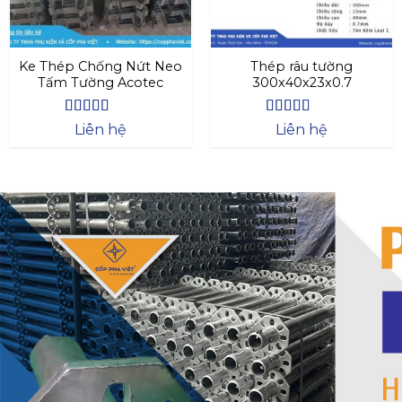
Ke Thép Chống Nứt Neo
Thép râu tường
Tấm Tường Acotec
300x40x23x0.7
Được xếp
Được xếp
Liên hệ
Liên hệ
hạng
4.57
hạng
4.47
5 sao
5 sao