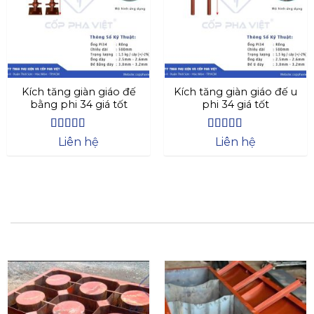
Kích tăng giàn giáo đế
Kích tăng giàn giáo đế u
bằng phi 34 giá tốt
phi 34 giá tốt
Được xếp
Được xếp
Liên hệ
Liên hệ
hạng
4.4
5
hạng
4.73
5
sao
sao