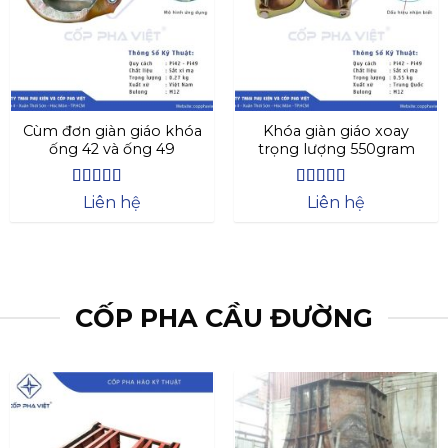
Cùm đơn giàn giáo khóa
Khóa giàn giáo xoay
ống 42 và ống 49
trọng lượng 550gram
Được xếp
Được xếp
Liên hệ
Liên hệ
hạng
4.27
hạng
4.69
5
5 sao
sao
CỐP PHA CẦU ĐƯỜNG