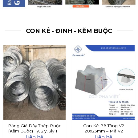
CON KÊ - ĐINH - KẼM BUỘC
Bảng Giá Dây Thép Buộc
Con Kê Bê Tông V2
(Kẽm Buộc) 1ly, 2ly, 3ly Tại
20x25mm – Mã V2
Đây
Liên hệ
Liên hệ