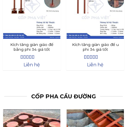
Kích tăng giàn giáo đế
Kích tăng giàn giáo đế u
bằng phi 34 giá tốt
phi 34 giá tốt
Được xếp
Được xếp
Liên hệ
Liên hệ
hạng
4.4
5
hạng
4.73
5
sao
sao
CỐP PHA CẦU ĐƯỜNG