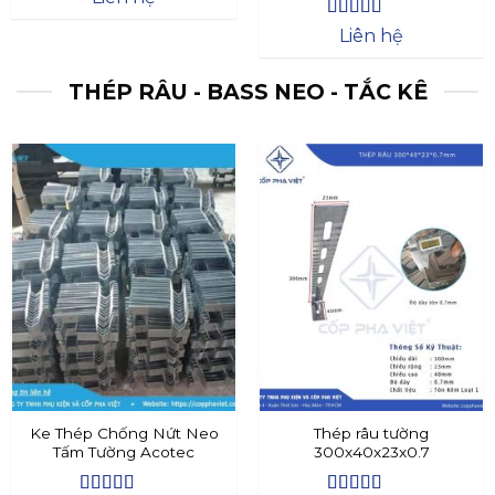
Được xếp
Liên hệ
hạng
4.4
5
sao
THÉP RÂU - BASS NEO - TẮC KÊ
Ke Thép Chống Nứt Neo
Thép râu tường
Tấm Tường Acotec
300x40x23x0.7