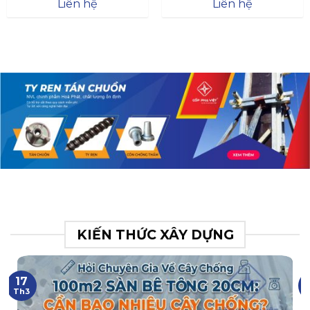
Đà
Liên hệ
Liên hệ
XR.N063.017.BH76358043.
31
KIẾN THỨC XÂY DỰNG
17
Th3