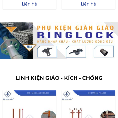
Được xếp
Được xếp
Liên hệ
Liên hệ
hạng
4.57
hạng
4.47
5 sao
5 sao
LINH KIỆN GIÁO - KÍCH - CHỐNG