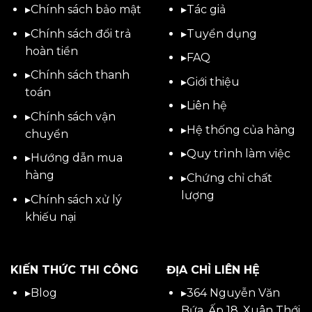
▸
Chính sách bảo mật
▸
Tác giả
▸
Chính sách đổi trả
▸
Tuyển dụng
hoàn tiền
▸
FAQ
▸
Chính sách thanh
▸
Giới thiệu
toán
▸
Liên hệ
▸
Chính sách vận
▸Hệ thống của hàng
chuyển
▸Quy trình làm việc
▸
Hướng dẫn mua
hàng
▸Chứng chỉ chất
lượng
▸
Chính sách xử lý
khiếu nại
KIẾN THỨC THI CÔNG
ĐỊA CHỈ LIÊN HỆ
▸
Blog
▸
364 Nguyễn Văn
Bứa, Ấp 18, Xuân Thới