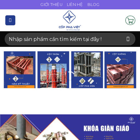
Bỏ
GIỚI THIỆU
LIÊN HỆ
BLOG
qua
nội
dung
Tìm
kiếm: