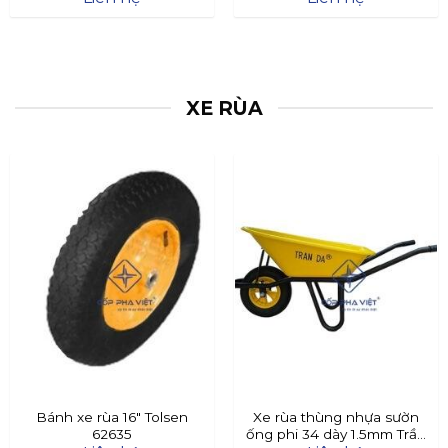
XE RÙA
Bánh xe rùa 16″ Tolsen
Xe rùa thùng nhựa sườn
62635
ống phi 34 dày 1.5mm Trần