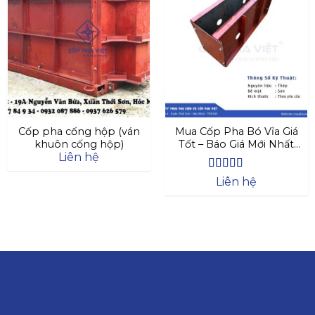
Cốp pha cống hộp (ván
Mua Cốp Pha Bó Vỉa Giá
khuôn cống hộp)
Tốt – Báo Giá Mới Nhất
Liên hệ
2025
Được xếp
Liên hệ
hạng
4.63
5 sao