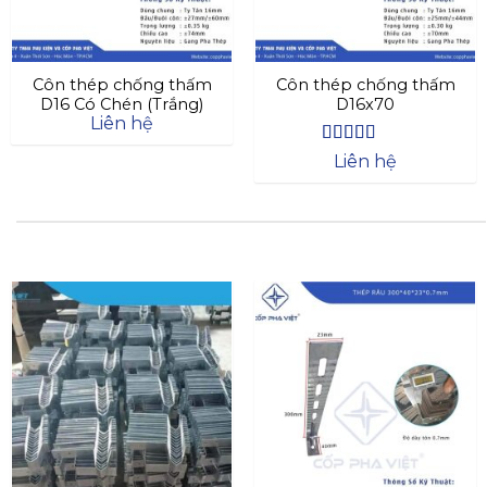
Côn thép chống thấm
Côn thép chống thấm
D16 Có Chén (Trắng)
D16x70
Liên hệ
Được xếp
Liên hệ
hạng
4.4
5
sao