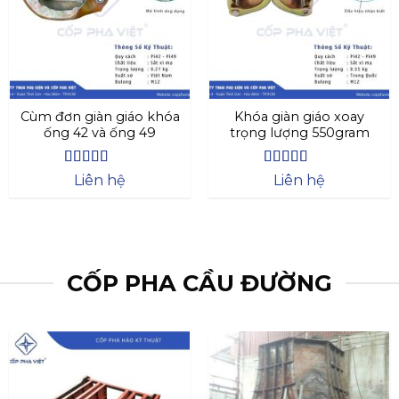
Cùm đơn giàn giáo khóa
Khóa giàn giáo xoay
ống 42 và ống 49
trọng lượng 550gram
Được xếp
Được xếp
Liên hệ
Liên hệ
hạng
4.27
hạng
4.69
5
5 sao
sao
CỐP PHA CẦU ĐƯỜNG