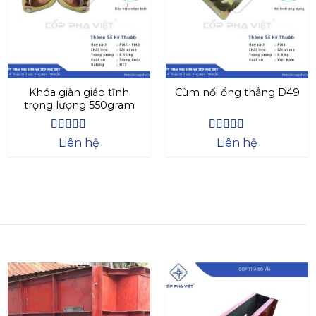
Khóa giàn giáo tĩnh
Cùm nối ổng thẳng D49
trọng lượng 550gram
Được xếp
Được xếp
Liên hệ
Liên hệ
hạng
4.63
hạng
4.44
5 sao
5 sao