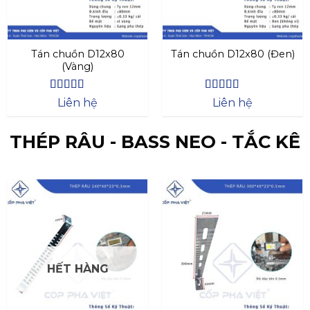
Tán chuồn D12x80
Tán chuồn D12x80 (Đen)
(Vàng)
Được xếp
Được xếp
Liên hệ
Liên hệ
hạng
4.27
hạng
4.47
5 sao
5 sao
THÉP RÂU - BASS NEO - TẮC KÊ
HẾT HÀNG