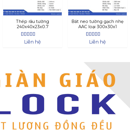
Thép râu tường
Bát neo tường gạch nhẹ
240x40x23x0.7
AAC loại 300x30x1
Được xếp
Được xếp
Liên hệ
Liên hệ
hạng
4.63
hạng
4.64
5
5 sao
sao