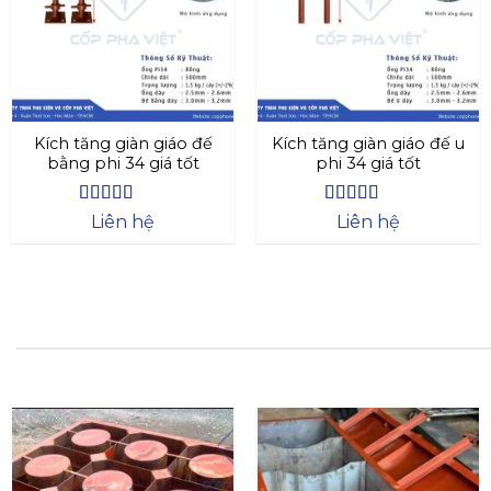
Kích tăng giàn giáo đế
Kích tăng giàn giáo đế u
bằng phi 34 giá tốt
phi 34 giá tốt
Được xếp
Được xếp
Liên hệ
Liên hệ
hạng
4.4
5
hạng
4.73
5
sao
sao