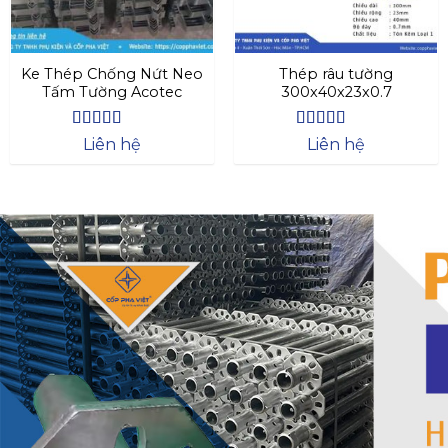
Ke Thép Chống Nứt Neo
Thép râu tường
Tấm Tường Acotec
300x40x23x0.7
Được xếp
Được xếp
Liên hệ
Liên hệ
hạng
4.57
hạng
4.47
5 sao
5 sao