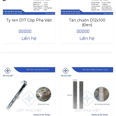
Ty ren D17 Cốp Pha Việt
Tán chuồn D12x100
(Đen)
Được xếp
Được xếp
Liên hệ
Liên hệ
hạng
4.44
hạng
4.44
5 sao
5 sao