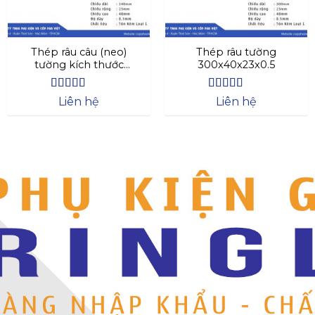
Thép râu câu (neo)
Thép râu tường
tường kích thước
300x40x23x0.5
240x40x23x0.3
Được xếp
Được xếp
Liên hệ
Liên hệ
hạng
4.44
hạng
4.63
5 sao
5 sao