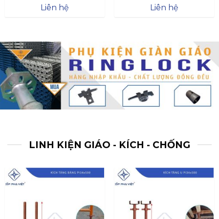
Được xếp
Được xếp
Liên hệ
Liên hệ
hạng
4.57
hạng
4.47
5 sao
5 sao
LINH KIỆN GIÁO - KÍCH - CHỐNG