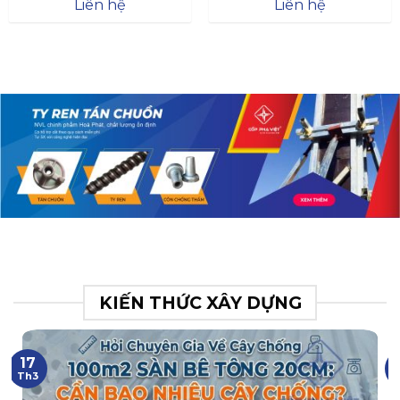
Đà
Liên hệ
Liên hệ
XR.N063.017.BH76358043.
31
KIẾN THỨC XÂY DỰNG
17
Th3