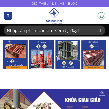
Bỏ
GIỚI THIỆU
LIÊN HỆ
BLOG
qua
nội
dung
Tìm
kiếm: