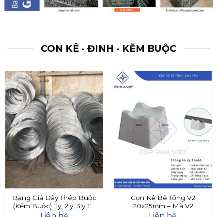
CON KÊ - ĐINH - KẼM BUỘC
Bảng Giá Dây Thép Buộc
Con Kê Bê Tông V2
(Kẽm Buộc) 1ly, 2ly, 3ly Tại
20x25mm – Mã V2
Đây
Liên hệ
Liên hệ