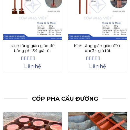
Kích tăng giàn giáo đế
Kích tăng giàn giáo đế u
bằng phi 34 giá tốt
phi 34 giá tốt
Được xếp
Được xếp
Liên hệ
Liên hệ
hạng
4.4
5
hạng
4.73
5
sao
sao
CỐP PHA CẦU ĐƯỜNG