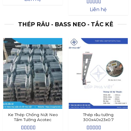
Được xếp
Liên hệ
hạng
4.4
5
sao
THÉP RÂU - BASS NEO - TẮC KÊ
Ke Thép Chống Nứt Neo
Thép râu tường
Tấm Tường Acotec
300x40x23x0.7