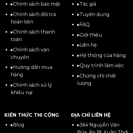
▸
Chính sách bảo mật
▸
Tác giả
▸
Chính sách đổi trả
▸
Tuyển dụng
hoàn tiền
▸
FAQ
▸
Chính sách thanh
▸
Giới thiệu
toán
▸
Liên hệ
▸
Chính sách vận
▸Hệ thống của hàng
chuyển
▸Quy trình làm việc
▸
Hướng dẫn mua
hàng
▸Chứng chỉ chất
lượng
▸
Chính sách xử lý
khiếu nại
KIẾN THỨC THI CÔNG
ĐỊA CHỈ LIÊN HỆ
▸
Blog
▸
364 Nguyễn Văn
Bứa, Ấp 18, Xuân Thới