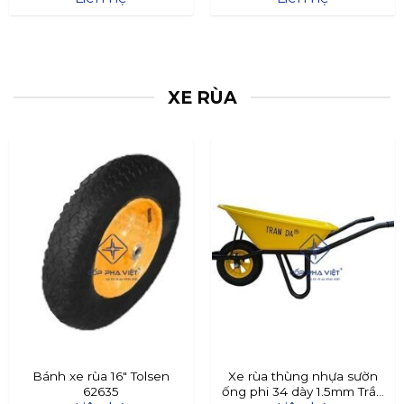
XE RÙA
Bánh xe rùa 16″ Tolsen
Xe rùa thùng nhựa sườn
62635
ống phi 34 dày 1.5mm Trần