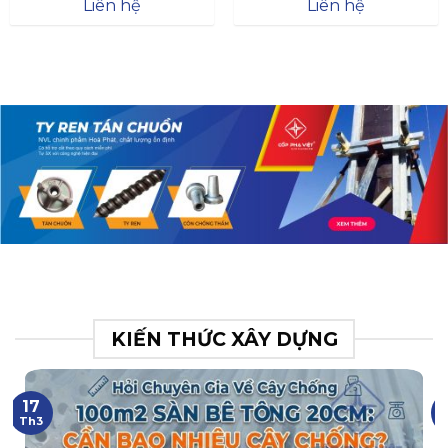
Đà
Liên hệ
Liên hệ
XR.N063.017.BH76358043.
31
KIẾN THỨC XÂY DỰNG
17
Th3