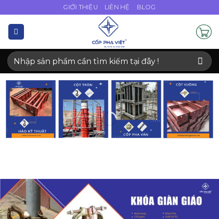
Bỏ
GIỚI THIỆU
LIÊN HỆ
BLOG
qua
nội
dung
Tìm
kiếm: