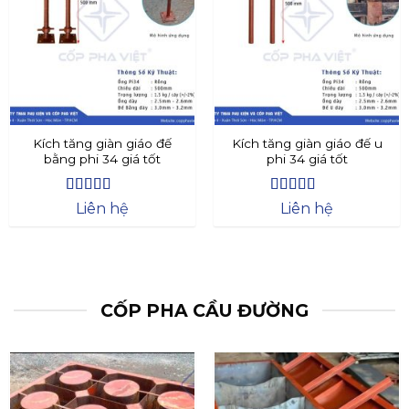
Kích tăng giàn giáo đế
Kích tăng giàn giáo đế u
bằng phi 34 giá tốt
phi 34 giá tốt
Được xếp
Được xếp
Liên hệ
Liên hệ
hạng
4.4
5
hạng
4.73
5
sao
sao
CỐP PHA CẦU ĐƯỜNG