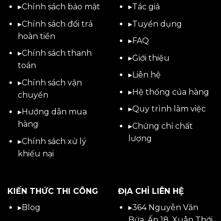
▸
Chính sách bảo mật
▸
Tác giả
▸
Chính sách đổi trả
▸
Tuyển dụng
hoàn tiền
▸
FAQ
▸
Chính sách thanh
▸
Giới thiệu
toán
▸
Liên hệ
▸
Chính sách vận
▸Hệ thống của hàng
chuyển
▸Quy trình làm việc
▸
Hướng dẫn mua
hàng
▸Chứng chỉ chất
lượng
▸
Chính sách xử lý
khiếu nại
KIẾN THỨC THI CÔNG
ĐỊA CHỈ LIÊN HỆ
▸
Blog
▸
364 Nguyễn Văn
Bứa, Ấp 18, Xuân Thới