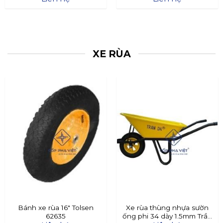
XE RÙA
Bánh xe rùa 16″ Tolsen
Xe rùa thùng nhựa sườn
62635
ống phi 34 dày 1.5mm Trần