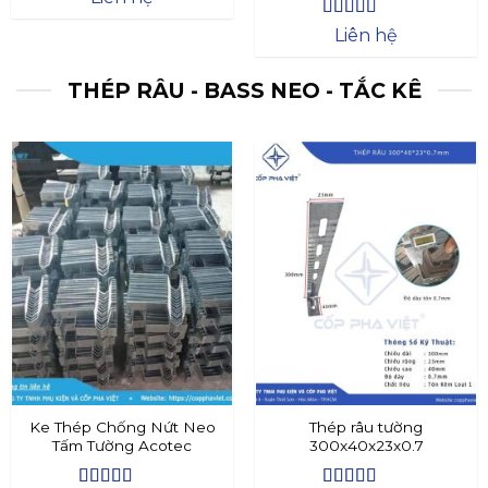
Được xếp
Liên hệ
hạng
4.4
5
sao
THÉP RÂU - BASS NEO - TẮC KÊ
Ke Thép Chống Nứt Neo
Thép râu tường
Tấm Tường Acotec
300x40x23x0.7