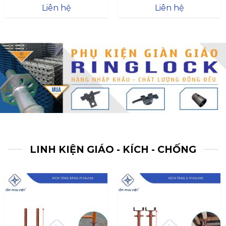
Được xếp
Được xếp
Liên hệ
Liên hệ
hạng
4.57
hạng
4.47
5 sao
5 sao
LINH KIỆN GIÁO - KÍCH - CHỐNG