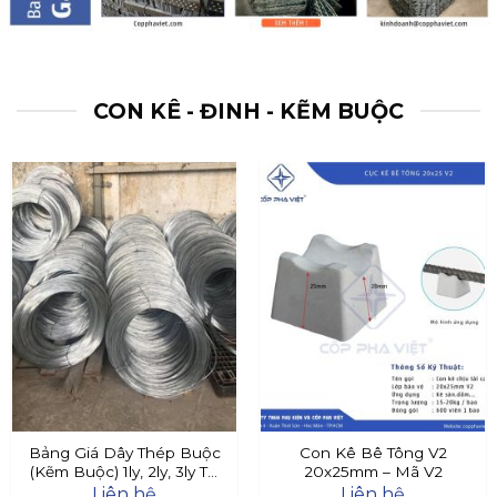
CON KÊ - ĐINH - KẼM BUỘC
Bảng Giá Dây Thép Buộc
Con Kê Bê Tông V2
(Kẽm Buộc) 1ly, 2ly, 3ly Tại
20x25mm – Mã V2
Đây
Liên hệ
Liên hệ