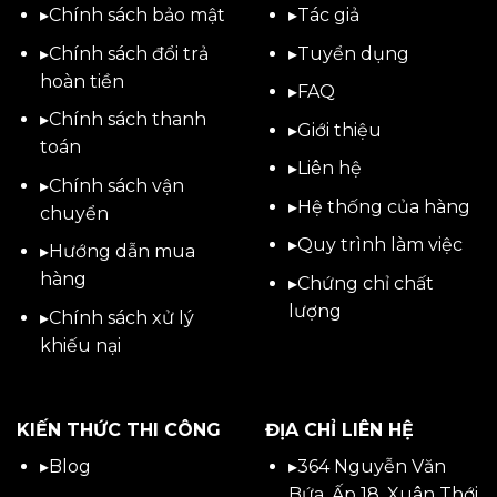
▸
Chính sách bảo mật
▸
Tác giả
▸
Chính sách đổi trả
▸
Tuyển dụng
hoàn tiền
▸
FAQ
▸
Chính sách thanh
▸
Giới thiệu
toán
▸
Liên hệ
▸
Chính sách vận
▸Hệ thống của hàng
chuyển
▸Quy trình làm việc
▸
Hướng dẫn mua
hàng
▸Chứng chỉ chất
lượng
▸
Chính sách xử lý
khiếu nại
KIẾN THỨC THI CÔNG
ĐỊA CHỈ LIÊN HỆ
▸
Blog
▸
364 Nguyễn Văn
Bứa, Ấp 18, Xuân Thới