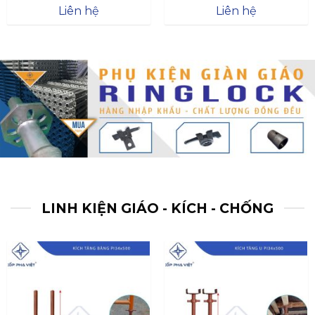
Được xếp
Được xếp
Liên hệ
Liên hệ
hạng
4.57
hạng
4.47
5 sao
5 sao
LINH KIỆN GIÁO - KÍCH - CHỐNG