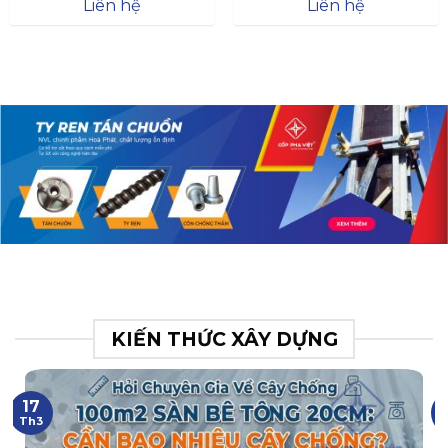
Đà
Liên hệ
Liên hệ
XR.N063.017.BH76358043.
31
KIẾN THỨC XÂY DỰNG
17
Th3