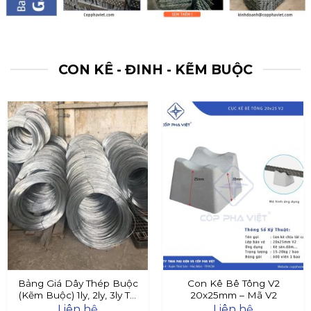
CON KÊ - ĐINH - KẼM BUỘC
Bảng Giá Dây Thép Buộc
Con Kê Bê Tông V2
(Kẽm Buộc) 1ly, 2ly, 3ly Tại
20x25mm – Mã V2
Đây
Liên hệ
Liên hệ