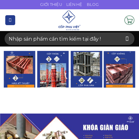
Bỏ
GIỚI THIỆU
LIÊN HỆ
BLOG
qua
nội
dung
Tìm
kiếm: