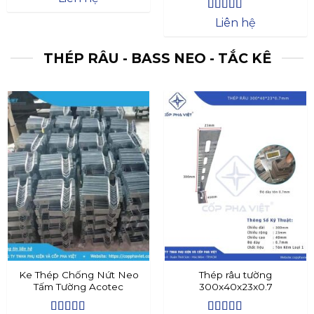
Được xếp
Liên hệ
hạng
4.4
5
sao
THÉP RÂU - BASS NEO - TẮC KÊ
Ke Thép Chống Nứt Neo
Thép râu tường
Tấm Tường Acotec
300x40x23x0.7