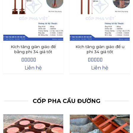
Kích tăng giàn giáo đế
Kích tăng giàn giáo đế u
bằng phi 34 giá tốt
phi 34 giá tốt
Được xếp
Được xếp
Liên hệ
Liên hệ
hạng
4.4
5
hạng
4.73
5
sao
sao
CỐP PHA CẦU ĐƯỜNG