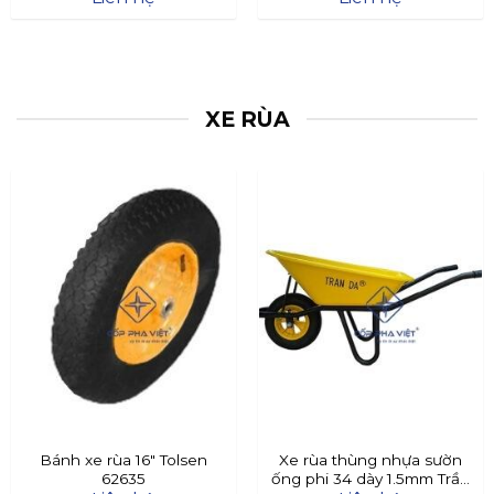
XE RÙA
Bánh xe rùa 16″ Tolsen
Xe rùa thùng nhựa sườn
62635
ống phi 34 dày 1.5mm Trần