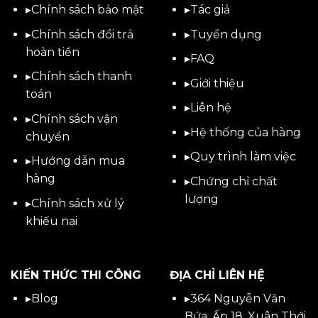
▸
Chính sách bảo mật
▸
Tác giả
▸
Chính sách đổi trả
▸
Tuyển dụng
hoàn tiền
▸
FAQ
▸
Chính sách thanh
▸
Giới thiệu
toán
▸
Liên hệ
▸
Chính sách vận
▸Hệ thống của hàng
chuyển
▸Quy trình làm việc
▸
Hướng dẫn mua
hàng
▸Chứng chỉ chất
lượng
▸
Chính sách xử lý
khiếu nại
KIẾN THỨC THI CÔNG
ĐỊA CHỈ LIÊN HỆ
▸
Blog
▸
364 Nguyễn Văn
Bứa, Ấp 18, Xuân Thới