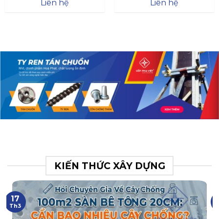
Đà
Liên hệ
Liên hệ
XR.N063.017.BH76358043.
31
KIẾN THỨC XÂY DỰNG
17
Th3