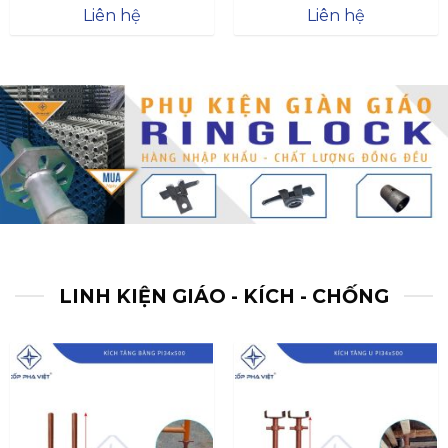
Được xếp
Được xếp
Liên hệ
Liên hệ
hạng
4.57
hạng
4.47
5 sao
5 sao
LINH KIỆN GIÁO - KÍCH - CHỐNG