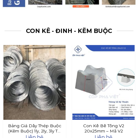
CON KÊ - ĐINH - KẼM BUỘC
Bảng Giá Dây Thép Buộc
Con Kê Bê Tông V2
(Kẽm Buộc) 1ly, 2ly, 3ly Tại
20x25mm – Mã V2
Đây
Liên hệ
Liên hệ