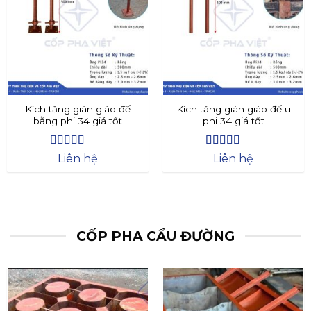
Kích tăng giàn giáo đế
Kích tăng giàn giáo đế u
bằng phi 34 giá tốt
phi 34 giá tốt
Được xếp
Được xếp
Liên hệ
Liên hệ
hạng
4.4
5
hạng
4.73
5
sao
sao
CỐP PHA CẦU ĐƯỜNG