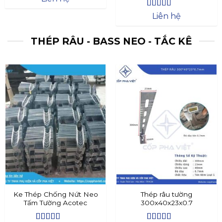
Được xếp
Liên hệ
hạng
4.4
5
sao
THÉP RÂU - BASS NEO - TẮC KÊ
Ke Thép Chống Nứt Neo
Thép râu tường
Tấm Tường Acotec
300x40x23x0.7