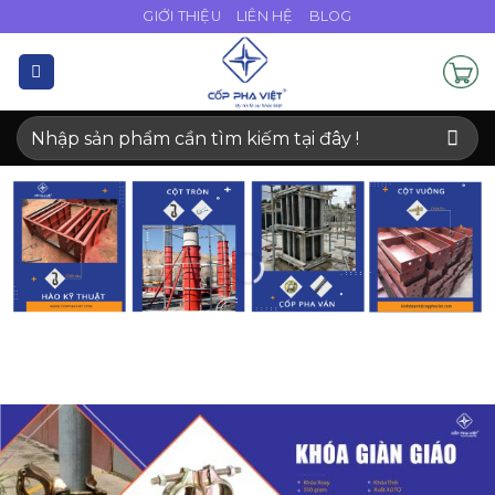
Bỏ
GIỚI THIỆU
LIÊN HỆ
BLOG
qua
nội
dung
Tìm
kiếm: