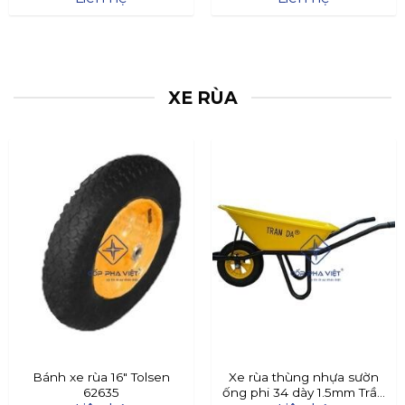
XE RÙA
Bánh xe rùa 16″ Tolsen
Xe rùa thùng nhựa sườn
62635
ống phi 34 dày 1.5mm Trần