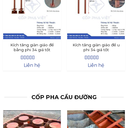
Kích tăng giàn giáo đế
Kích tăng giàn giáo đế u
bằng phi 34 giá tốt
phi 34 giá tốt
Được xếp
Được xếp
Liên hệ
Liên hệ
hạng
4.4
5
hạng
4.73
5
sao
sao
CỐP PHA CẦU ĐƯỜNG