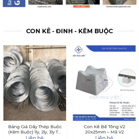
CON KÊ - ĐINH - KẼM BUỘC
Bảng Giá Dây Thép Buộc
Con Kê Bê Tông V2
(Kẽm Buộc) 1ly, 2ly, 3ly Tại
20x25mm – Mã V2
Đây
Liên hệ
Liên hệ