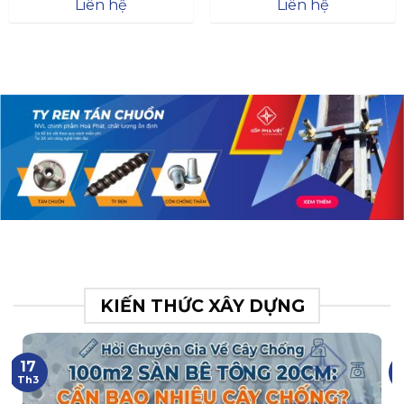
Đà
Liên hệ
Liên hệ
XR.N063.017.BH76358043.
31
KIẾN THỨC XÂY DỰNG
17
Th3