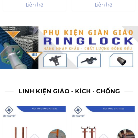
Được xếp
Được xếp
Liên hệ
Liên hệ
hạng
4.57
hạng
4.47
5 sao
5 sao
LINH KIỆN GIÁO - KÍCH - CHỐNG