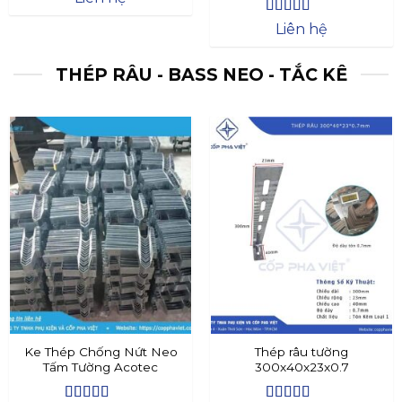
Được xếp
Liên hệ
hạng
4.4
5
sao
THÉP RÂU - BASS NEO - TẮC KÊ
Ke Thép Chống Nứt Neo
Thép râu tường
Tấm Tường Acotec
300x40x23x0.7