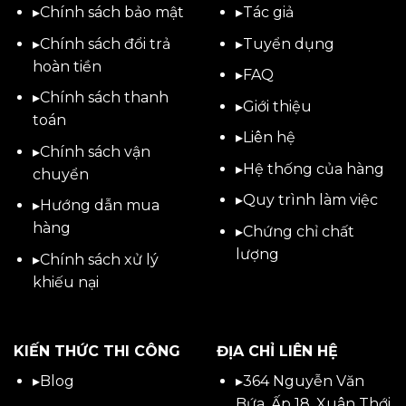
▸
Chính sách bảo mật
▸
Tác giả
▸
Chính sách đổi trả
▸
Tuyển dụng
hoàn tiền
▸
FAQ
▸
Chính sách thanh
▸
Giới thiệu
toán
▸
Liên hệ
▸
Chính sách vận
▸Hệ thống của hàng
chuyển
▸Quy trình làm việc
▸
Hướng dẫn mua
hàng
▸Chứng chỉ chất
lượng
▸
Chính sách xử lý
khiếu nại
KIẾN THỨC THI CÔNG
ĐỊA CHỈ LIÊN HỆ
▸
Blog
▸
364 Nguyễn Văn
Bứa, Ấp 18, Xuân Thới