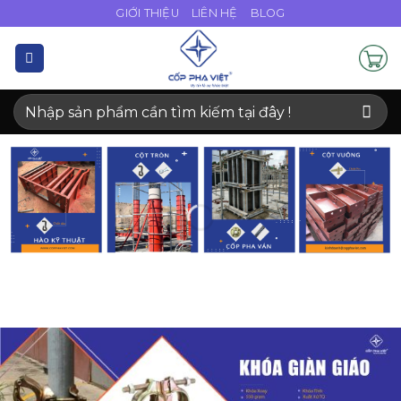
Bỏ
GIỚI THIỆU
LIÊN HỆ
BLOG
qua
nội
dung
Tìm
kiếm: