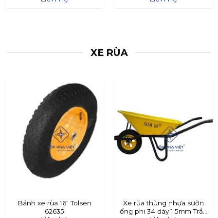
XE RÙA
Bánh xe rùa 16″ Tolsen
Xe rùa thùng nhựa sườn
62635
ống phi 34 dày 1.5mm Trần