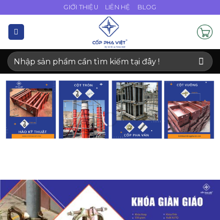
Bỏ
GIỚI THIỆU
LIÊN HỆ
BLOG
qua
nội
dung
Tìm
kiếm: