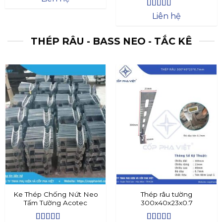
Được xếp
Liên hệ
hạng
4.4
5
sao
THÉP RÂU - BASS NEO - TẮC KÊ
Ke Thép Chống Nứt Neo
Thép râu tường
Tấm Tường Acotec
300x40x23x0.7