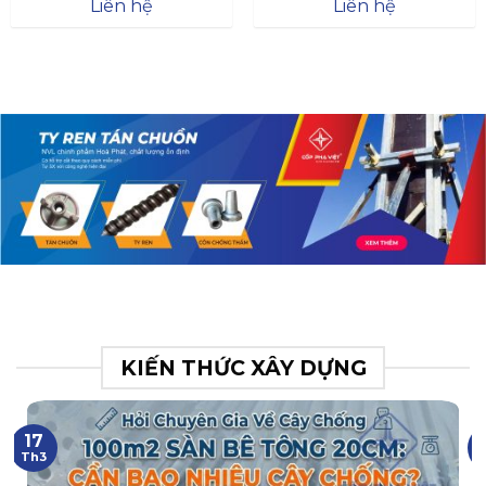
Đà
Liên hệ
Liên hệ
XR.N063.017.BH76358043.
31
KIẾN THỨC XÂY DỰNG
17
Th3