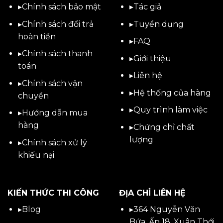
▸
Chính sách bảo mật
▸
Tác giả
▸
Chính sách đổi trả
▸
Tuyển dụng
hoàn tiền
▸
FAQ
▸
Chính sách thanh
▸
Giới thiệu
toán
▸
Liên hệ
▸
Chính sách vận
▸Hệ thống của hàng
chuyển
▸Quy trình làm việc
▸
Hướng dẫn mua
hàng
▸Chứng chỉ chất
lượng
▸
Chính sách xử lý
khiếu nại
KIẾN THỨC THI CÔNG
ĐỊA CHỈ LIÊN HỆ
▸
Blog
▸
364 Nguyễn Văn
Bứa, Ấp 18, Xuân Thới