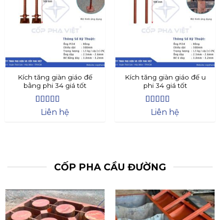
Kích tăng giàn giáo đế
Kích tăng giàn giáo đế u
bằng phi 34 giá tốt
phi 34 giá tốt
Được xếp
Được xếp
Liên hệ
Liên hệ
hạng
4.4
5
hạng
4.73
5
sao
sao
CỐP PHA CẦU ĐƯỜNG