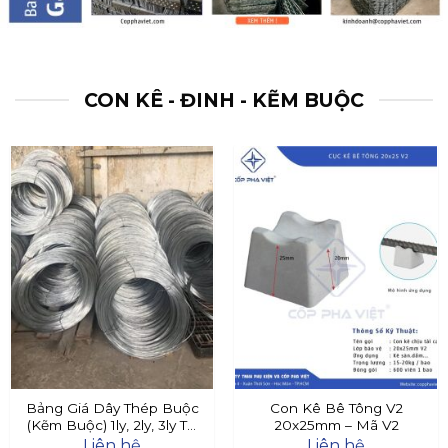
CON KÊ - ĐINH - KẼM BUỘC
Bảng Giá Dây Thép Buộc
Con Kê Bê Tông V2
(Kẽm Buộc) 1ly, 2ly, 3ly Tại
20x25mm – Mã V2
Đây
Liên hệ
Liên hệ