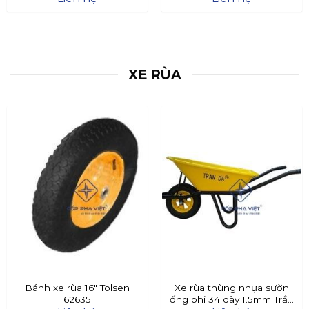
XE RÙA
Bánh xe rùa 16″ Tolsen
Xe rùa thùng nhựa sườn
62635
ống phi 34 dày 1.5mm Trần