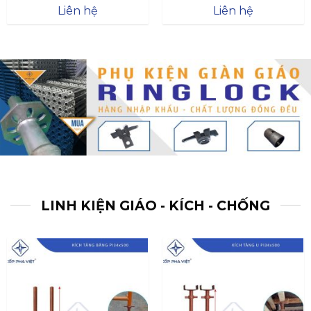
Được xếp
Được xếp
Liên hệ
Liên hệ
hạng
4.57
hạng
4.47
5 sao
5 sao
LINH KIỆN GIÁO - KÍCH - CHỐNG