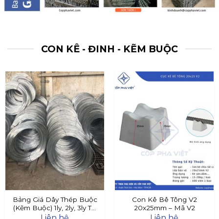
CON KÊ - ĐINH - KẼM BUỘC
Bảng Giá Dây Thép Buộc
Con Kê Bê Tông V2
(Kẽm Buộc) 1ly, 2ly, 3ly Tại
20x25mm – Mã V2
Đây
Liên hệ
Liên hệ