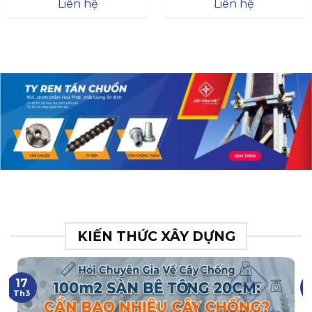
Đà
Liên hệ
Liên hệ
XR.N063.017.BH76358043.
31
KIẾN THỨC XÂY DỰNG
17
Th3