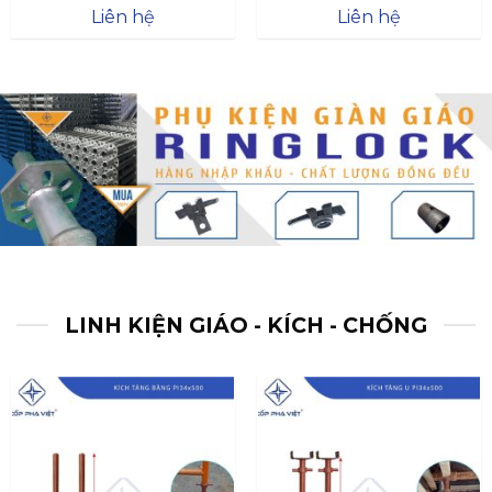
Được xếp
Được xếp
Liên hệ
Liên hệ
hạng
4.57
hạng
4.47
5 sao
5 sao
LINH KIỆN GIÁO - KÍCH - CHỐNG