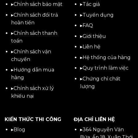
▸
Chính sách bảo mật
▸
Tác giả
▸
Chính sách đổi trả
▸
Tuyển dụng
hoàn tiền
▸
FAQ
▸
Chính sách thanh
▸
Giới thiệu
toán
▸
Liên hệ
▸
Chính sách vận
▸Hệ thống của hàng
chuyển
▸Quy trình làm việc
▸
Hướng dẫn mua
hàng
▸Chứng chỉ chất
lượng
▸
Chính sách xử lý
khiếu nại
KIẾN THỨC THI CÔNG
ĐỊA CHỈ LIÊN HỆ
▸
Blog
▸
364 Nguyễn Văn
Bứa, Ấp 18, Xuân Thới