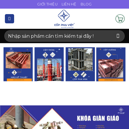
Bỏ
GIỚI THIỆU
LIÊN HỆ
BLOG
qua
nội
dung
Tìm
kiếm: