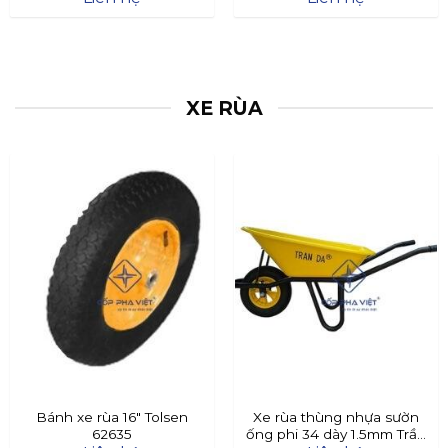
XE RÙA
Bánh xe rùa 16″ Tolsen
Xe rùa thùng nhựa sườn
62635
ống phi 34 dày 1.5mm Trần