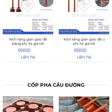
Kích tăng giàn giáo đế
Kích tăng giàn giáo đế u
bằng phi 34 giá tốt
phi 34 giá tốt
Được xếp
Được xếp
Liên hệ
Liên hệ
hạng
4.4
5
hạng
4.73
5
sao
sao
CỐP PHA CẦU ĐƯỜNG