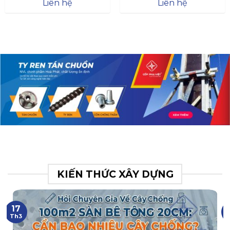
Đà
Liên hệ
Liên hệ
XR.N063.017.BH76358043.
31
KIẾN THỨC XÂY DỰNG
17
Th3