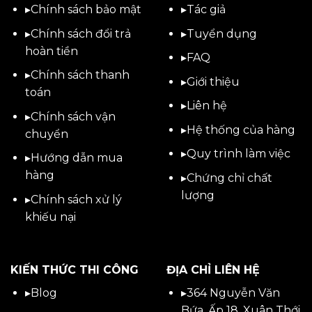
▸
Chính sách bảo mật
▸
Tác giả
▸
Chính sách đổi trả
▸
Tuyển dụng
hoàn tiền
▸
FAQ
▸
Chính sách thanh
▸
Giới thiệu
toán
▸
Liên hệ
▸
Chính sách vận
▸Hệ thống của hàng
chuyển
▸Quy trình làm việc
▸
Hướng dẫn mua
hàng
▸Chứng chỉ chất
lượng
▸
Chính sách xử lý
khiếu nại
KIẾN THỨC THI CÔNG
ĐỊA CHỈ LIÊN HỆ
▸
Blog
▸
364 Nguyễn Văn
Bứa, Ấp 18, Xuân Thới