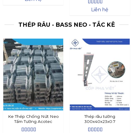
Được xếp
Liên hệ
hạng
4.4
5
sao
THÉP RÂU - BASS NEO - TẮC KÊ
Ke Thép Chống Nứt Neo
Thép râu tường
Tấm Tường Acotec
300x40x23x0.7