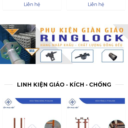
Được xếp
Được xếp
Liên hệ
Liên hệ
hạng
4.57
hạng
4.47
5 sao
5 sao
LINH KIỆN GIÁO - KÍCH - CHỐNG