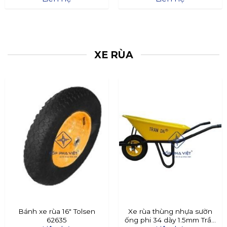
XE RÙA
Bánh xe rùa 16″ Tolsen
Xe rùa thùng nhựa sườn
62635
ống phi 34 dày 1.5mm Trần