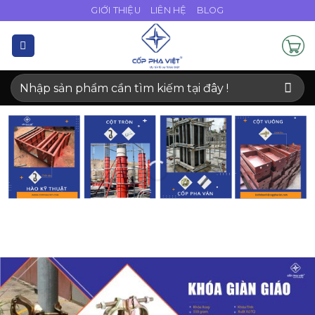
Bỏ
GIỚI THIỆU
LIÊN HỆ
BLOG
qua
nội
dung
Tìm
kiếm: