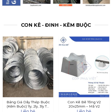
CON KÊ - ĐINH - KẼM BUỘC
Bảng Giá Dây Thép Buộc
Con Kê Bê Tông V2
(Kẽm Buộc) 1ly, 2ly, 3ly Tại
20x25mm – Mã V2
Đây
Liên hệ
Liên hệ