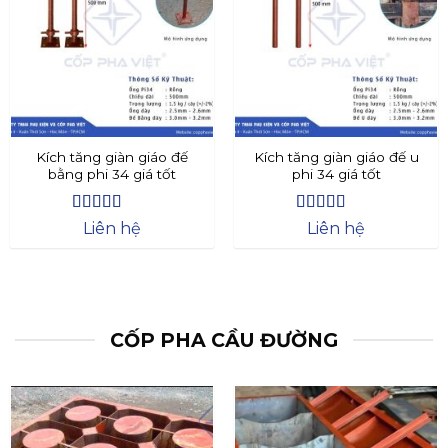
Kích tăng giàn giáo đế
Kích tăng giàn giáo đế u
bằng phi 34 giá tốt
phi 34 giá tốt
Được xếp
Được xếp
Liên hệ
Liên hệ
hạng
4.4
5
hạng
4.73
5
sao
sao
CỐP PHA CẦU ĐƯỜNG