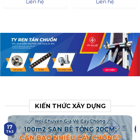
Đà
Liên hệ
Liên hệ
XR.N063.017.BH76358043.
31
KIẾN THỨC XÂY DỰNG
17
Th3