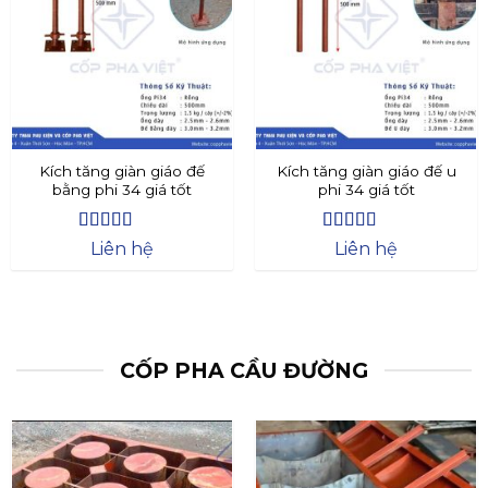
Kích tăng giàn giáo đế
Kích tăng giàn giáo đế u
bằng phi 34 giá tốt
phi 34 giá tốt
Được xếp
Được xếp
Liên hệ
Liên hệ
hạng
4.4
5
hạng
4.73
5
sao
sao
CỐP PHA CẦU ĐƯỜNG