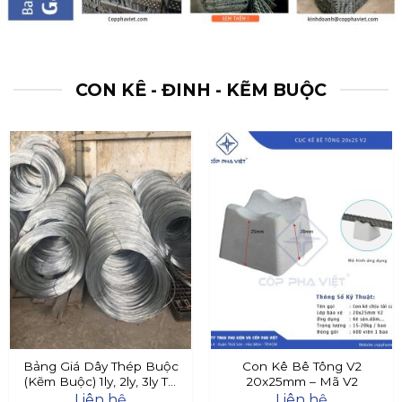
CON KÊ - ĐINH - KẼM BUỘC
Bảng Giá Dây Thép Buộc
Con Kê Bê Tông V2
(Kẽm Buộc) 1ly, 2ly, 3ly Tại
20x25mm – Mã V2
Đây
Liên hệ
Liên hệ