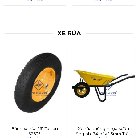
XE RÙA
Bánh xe rùa 16″ Tolsen
Xe rùa thùng nhựa sườn
62635
ống phi 34 dày 1.5mm Trần