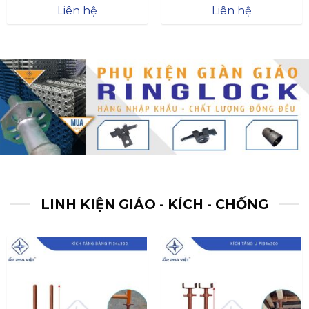
Được xếp
Được xếp
Liên hệ
Liên hệ
hạng
4.57
hạng
4.47
5 sao
5 sao
LINH KIỆN GIÁO - KÍCH - CHỐNG