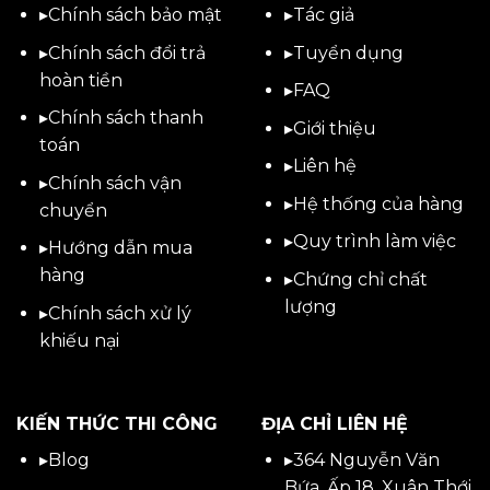
▸
Chính sách bảo mật
▸
Tác giả
▸
Chính sách đổi trả
▸
Tuyển dụng
hoàn tiền
▸
FAQ
▸
Chính sách thanh
▸
Giới thiệu
toán
▸
Liên hệ
▸
Chính sách vận
▸Hệ thống của hàng
chuyển
▸Quy trình làm việc
▸
Hướng dẫn mua
hàng
▸Chứng chỉ chất
lượng
▸
Chính sách xử lý
khiếu nại
KIẾN THỨC THI CÔNG
ĐỊA CHỈ LIÊN HỆ
▸
Blog
▸
364 Nguyễn Văn
Bứa, Ấp 18, Xuân Thới