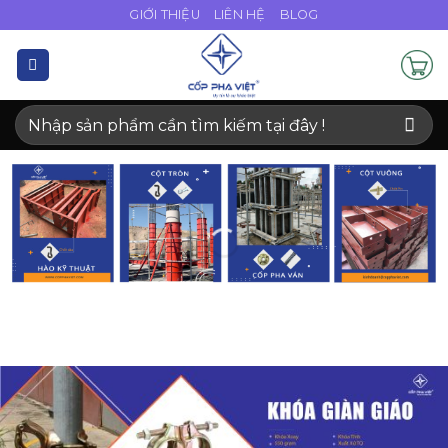
Bỏ
GIỚI THIỆU
LIÊN HỆ
BLOG
qua
nội
dung
Tìm
kiếm: