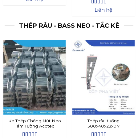
Được xếp
Liên hệ
hạng
4.4
5
sao
THÉP RÂU - BASS NEO - TẮC KÊ
Ke Thép Chống Nứt Neo
Thép râu tường
Tấm Tường Acotec
300x40x23x0.7