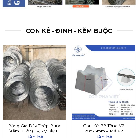
CON KÊ - ĐINH - KẼM BUỘC
Bảng Giá Dây Thép Buộc
Con Kê Bê Tông V2
(Kẽm Buộc) 1ly, 2ly, 3ly Tại
20x25mm – Mã V2
Đây
Liên hệ
Liên hệ