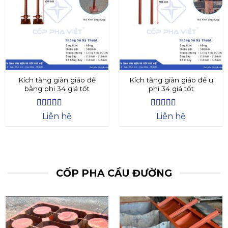
Kích tăng giàn giáo đế
Kích tăng giàn giáo đế u
bằng phi 34 giá tốt
phi 34 giá tốt
Được xếp
Được xếp
Liên hệ
Liên hệ
hạng
4.4
5
hạng
4.73
5
sao
sao
CỐP PHA CẦU ĐƯỜNG