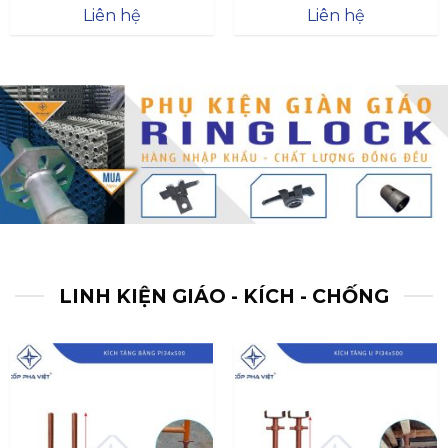
Được xếp
Được xếp
Liên hệ
Liên hệ
hạng
4.57
hạng
4.47
5 sao
5 sao
LINH KIỆN GIÁO - KÍCH - CHỐNG