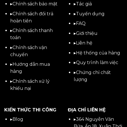
▸
Chính sách bảo mật
▸
Tác giả
▸
Chính sách đổi trả
▸
Tuyển dụng
hoàn tiền
▸
FAQ
▸
Chính sách thanh
▸
Giới thiệu
toán
▸
Liên hệ
▸
Chính sách vận
▸Hệ thống của hàng
chuyển
▸Quy trình làm việc
▸
Hướng dẫn mua
hàng
▸Chứng chỉ chất
lượng
▸
Chính sách xử lý
khiếu nại
KIẾN THỨC THI CÔNG
ĐỊA CHỈ LIÊN HỆ
▸
Blog
▸
364 Nguyễn Văn
Bứa, Ấp 18, Xuân Thới