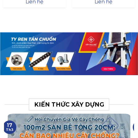
Đà
Liên hệ
Liên hệ
XR.N063.017.BH76358043.
31
KIẾN THỨC XÂY DỰNG
17
Th3