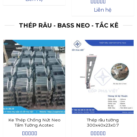
Được xếp
Liên hệ
hạng
4.4
5
sao
THÉP RÂU - BASS NEO - TẮC KÊ
Ke Thép Chống Nứt Neo
Thép râu tường
Tấm Tường Acotec
300x40x23x0.7