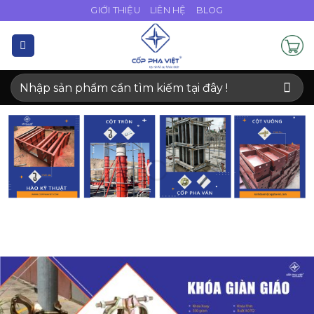
Bỏ
GIỚI THIỆU
LIÊN HỆ
BLOG
qua
nội
dung
Tìm
kiếm: