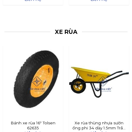
XE RÙA
Bánh xe rùa 16″ Tolsen
Xe rùa thùng nhựa sườn
62635
ống phi 34 dày 1.5mm Trần