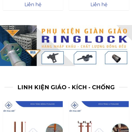
Được xếp
Được xếp
Liên hệ
Liên hệ
hạng
4.57
hạng
4.47
5 sao
5 sao
LINH KIỆN GIÁO - KÍCH - CHỐNG