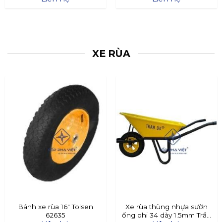
XE RÙA
Bánh xe rùa 16″ Tolsen
Xe rùa thùng nhựa sườn
62635
ống phi 34 dày 1.5mm Trần