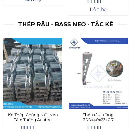
Được xếp
Liên hệ
hạng
4.4
5
sao
THÉP RÂU - BASS NEO - TẮC KÊ
Ke Thép Chống Nứt Neo
Thép râu tường
Tấm Tường Acotec
300x40x23x0.7