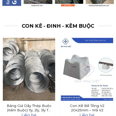
CON KÊ - ĐINH - KẼM BUỘC
Bảng Giá Dây Thép Buộc
Con Kê Bê Tông V2
(Kẽm Buộc) 1ly, 2ly, 3ly Tại
20x25mm – Mã V2
Đây
Liên hệ
Liên hệ