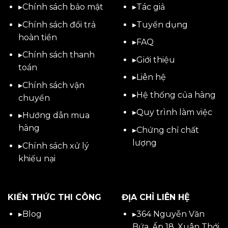
▸
Chính sách bảo mật
▸
Tác giả
▸
Chính sách đổi trả
▸
Tuyển dụng
hoàn tiền
▸
FAQ
▸
Chính sách thanh
▸
Giới thiệu
toán
▸
Liên hệ
▸
Chính sách vận
▸Hệ thống của hàng
chuyển
▸Quy trình làm việc
▸
Hướng dẫn mua
hàng
▸Chứng chỉ chất
lượng
▸
Chính sách xử lý
khiếu nại
KIẾN THỨC THI CÔNG
ĐỊA CHỈ LIÊN HỆ
▸
Blog
▸
364 Nguyễn Văn
Bứa, Ấp 18, Xuân Thới