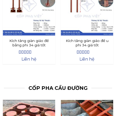
Kích tăng giàn giáo đế
Kích tăng giàn giáo đế u
bằng phi 34 giá tốt
phi 34 giá tốt
Được xếp
Được xếp
Liên hệ
Liên hệ
hạng
4.4
5
hạng
4.73
5
sao
sao
CỐP PHA CẦU ĐƯỜNG