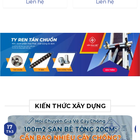
Đà
Liên hệ
Liên hệ
XR.N063.017.BH76358043.
31
KIẾN THỨC XÂY DỰNG
17
Th3