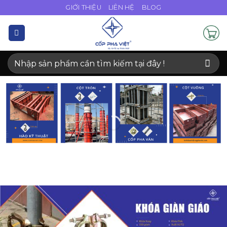
Bỏ
GIỚI THIỆU
LIÊN HỆ
BLOG
qua
nội
dung
Tìm
kiếm: