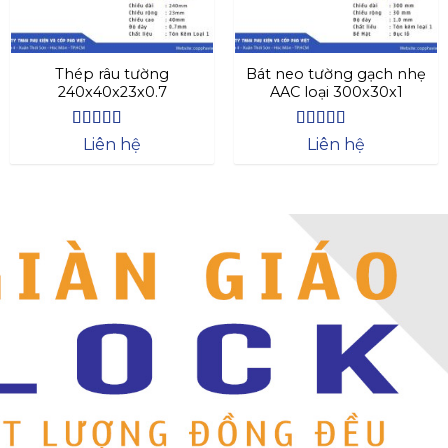
Thép râu tường
Bát neo tường gạch nhẹ
240x40x23x0.7
AAC loại 300x30x1
Được xếp
Được xếp
Liên hệ
Liên hệ
hạng
4.63
hạng
4.64
5
5 sao
sao