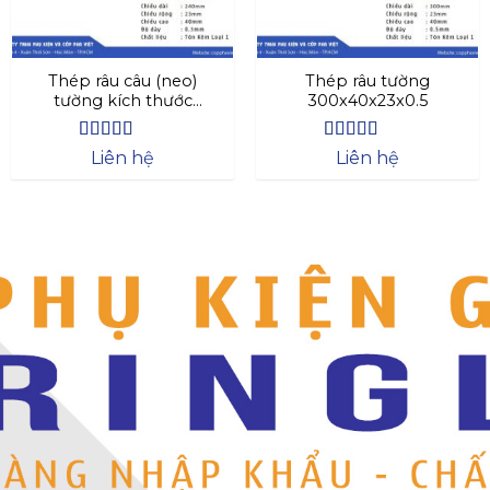
Thép râu câu (neo)
Thép râu tường
tường kích thước
300x40x23x0.5
240x40x23x0.3
Được xếp
Được xếp
Liên hệ
Liên hệ
hạng
4.44
hạng
4.63
5 sao
5 sao