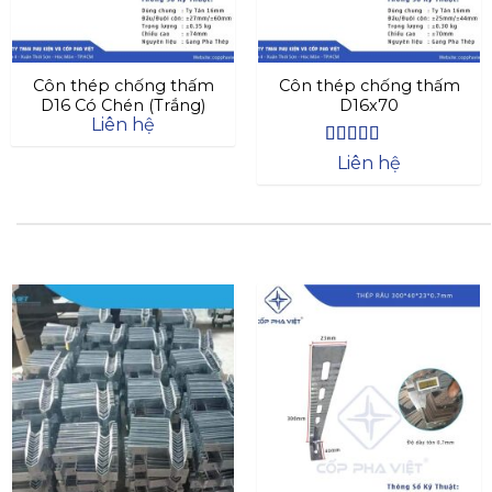
Côn thép chống thấm
Côn thép chống thấm
D16 Có Chén (Trắng)
D16x70
Liên hệ
Được xếp
Liên hệ
hạng
4.4
5
sao