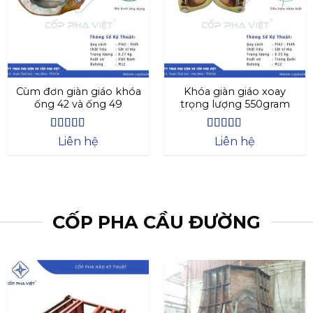
Cùm đơn giàn giáo khóa
Khóa giàn giáo xoay
ống 42 và ống 49
trọng lượng 550gram
Được xếp
Được xếp
Liên hệ
Liên hệ
hạng
4.27
hạng
4.69
5
5 sao
sao
CỐP PHA CẦU ĐƯỜNG