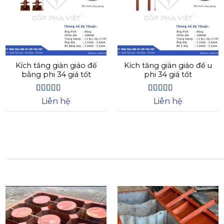
Kích tăng giàn giáo đế
Kích tăng giàn giáo đế u
bằng phi 34 giá tốt
phi 34 giá tốt
Được xếp
Được xếp
Liên hệ
Liên hệ
hạng
4.4
5
hạng
4.73
5
sao
sao