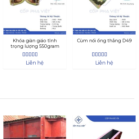
Khóa giàn giáo tĩnh
Cùm nối ổng thẳng D49
trọng lượng 550gram
Được xếp
Được xếp
Liên hệ
Liên hệ
hạng
4.63
hạng
4.44
5 sao
5 sao