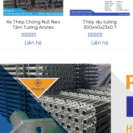
Ke Thép Chống Nứt Neo
Thép râu tường
Tấm Tường Acotec
300x40x23x0.7
Được xếp
Được xếp
Liên hệ
Liên hệ
hạng
4.57
hạng
4.47
5 sao
5 sao