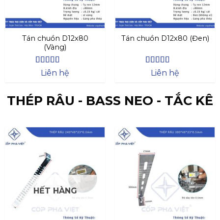
Tán chuồn D12x80
Tán chuồn D12x80 (Đen)
(Vàng)
Được xếp
Được xếp
Liên hệ
Liên hệ
hạng
4.27
hạng
4.47
5 sao
5 sao
THÉP RÂU - BASS NEO - TẮC KÊ
HẾT HÀNG