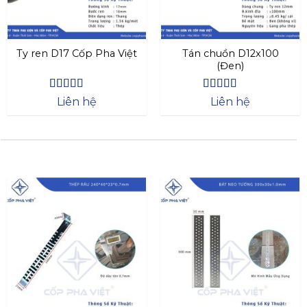
Ty ren D17 Cốp Pha Việt
Tán chuồn D12x100
(Đen)
Được xếp
Được xếp
Liên hệ
Liên hệ
hạng
4.44
hạng
4.44
5 sao
5 sao