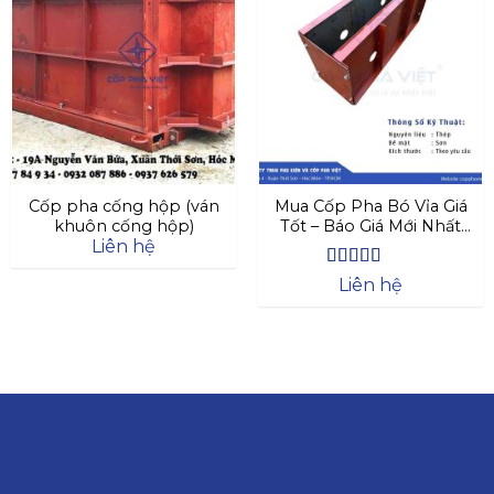
Cốp pha cống hộp (ván
Mua Cốp Pha Bó Vỉa Giá
khuôn cống hộp)
Tốt – Báo Giá Mới Nhất
Liên hệ
2025
Được xếp
Liên hệ
hạng
4.63
5 sao