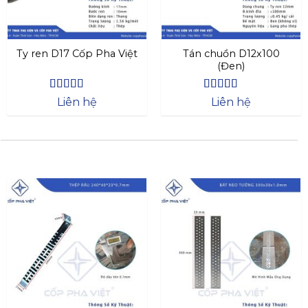
Ty ren D17 Cốp Pha Việt
Tán chuồn D12x100
(Đen)
Được xếp
Được xếp
Liên hệ
Liên hệ
hạng
4.44
hạng
4.44
5 sao
5 sao