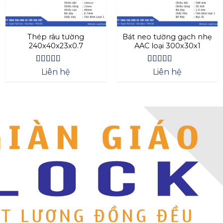
Thép râu tường
Bát neo tường gạch nhẹ
240x40x23x0.7
AAC loại 300x30x1
Được xếp
Được xếp
Liên hệ
Liên hệ
hạng
4.63
hạng
4.64
5
5 sao
sao