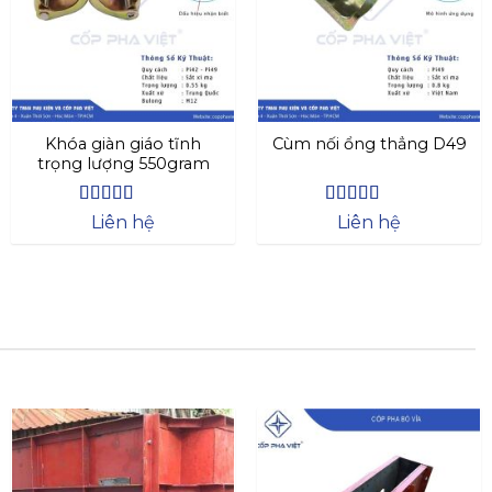
Khóa giàn giáo tĩnh
Cùm nối ổng thẳng D49
trọng lượng 550gram
Được xếp
Được xếp
Liên hệ
Liên hệ
hạng
4.63
hạng
4.44
5 sao
5 sao