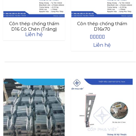
Côn thép chống thấm
Côn thép chống thấm
D16 Có Chén (Trắng)
D16x70
Liên hệ
Được xếp
Liên hệ
hạng
4.4
5
sao