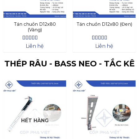
Tán chuồn D12x80
Tán chuồn D12x80 (Đen)
(Vàng)
Được xếp
Được xếp
Liên hệ
Liên hệ
hạng
4.27
hạng
4.47
5 sao
5 sao
THÉP RÂU - BASS NEO - TẮC KÊ
HẾT HÀNG