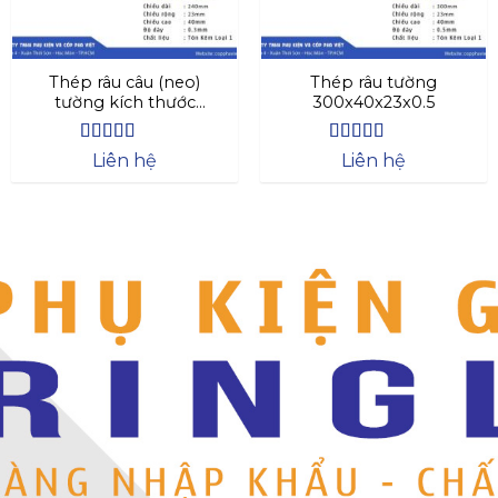
Thép râu câu (neo)
Thép râu tường
tường kích thước
300x40x23x0.5
240x40x23x0.3
Được xếp
Được xếp
Liên hệ
Liên hệ
hạng
4.44
hạng
4.63
5 sao
5 sao