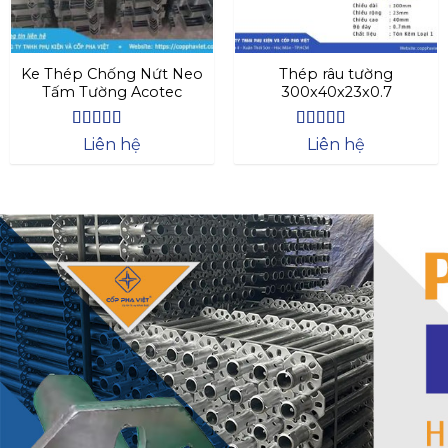
Ke Thép Chống Nứt Neo
Thép râu tường
Tấm Tường Acotec
300x40x23x0.7
Được xếp
Được xếp
Liên hệ
Liên hệ
hạng
4.57
hạng
4.47
5 sao
5 sao