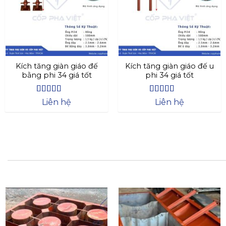
Kích tăng giàn giáo đế
Kích tăng giàn giáo đế u
bằng phi 34 giá tốt
phi 34 giá tốt
Được xếp
Được xếp
Liên hệ
Liên hệ
hạng
4.4
5
hạng
4.73
5
sao
sao