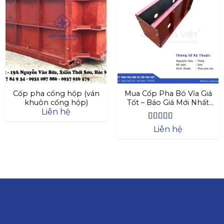
Cốp pha cống hộp (ván
Mua Cốp Pha Bó Vỉa Giá
khuôn cống hộp)
Tốt – Báo Giá Mới Nhất
Liên hệ
2025
Được xếp
Liên hệ
hạng
4.63
5 sao