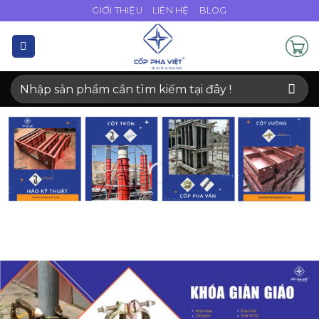
Bỏ
GIỚI THIỆU
LIÊN HỆ
BLOG
qua
nội
dung
Tìm
kiếm: