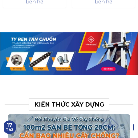
Đà
Liên hệ
Liên hệ
XR.N063.017.BH76358043.
31
KIẾN THỨC XÂY DỰNG
17
Th3