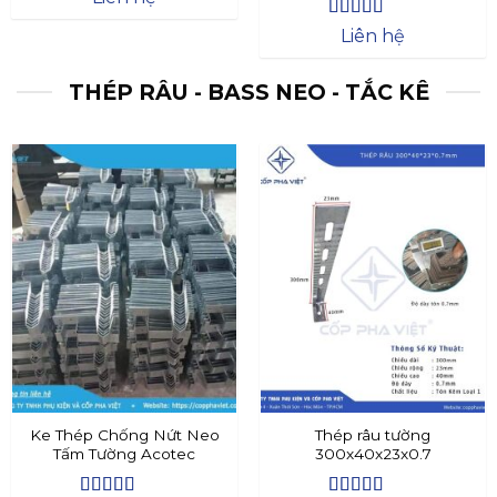
Được xếp
Liên hệ
hạng
4.4
5
sao
THÉP RÂU - BASS NEO - TẮC KÊ
Ke Thép Chống Nứt Neo
Thép râu tường
Tấm Tường Acotec
300x40x23x0.7