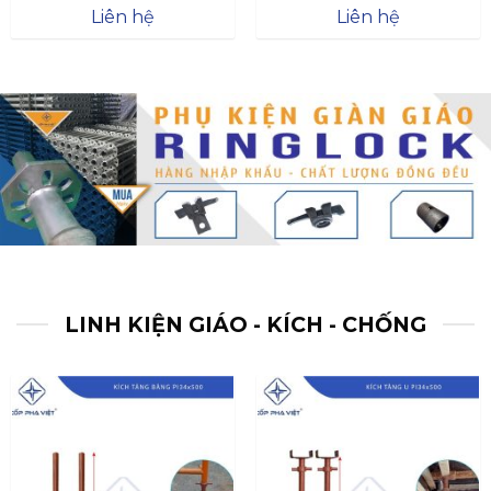
Được xếp
Được xếp
Liên hệ
Liên hệ
hạng
4.57
hạng
4.47
5 sao
5 sao
LINH KIỆN GIÁO - KÍCH - CHỐNG