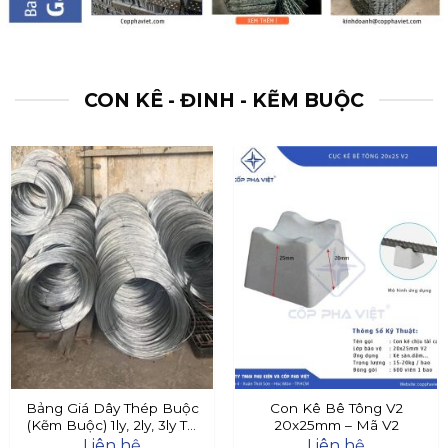
CON KÊ - ĐINH - KẼM BUỘC
Bảng Giá Dây Thép Buộc
Con Kê Bê Tông V2
(Kẽm Buộc) 1ly, 2ly, 3ly Tại
20x25mm – Mã V2
Đây
Liên hệ
Liên hệ