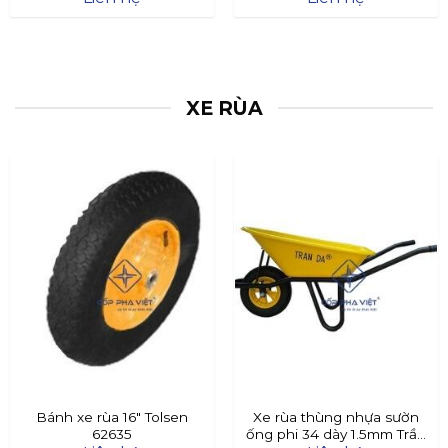
XE RÙA
Bánh xe rùa 16″ Tolsen
Xe rùa thùng nhựa sườn
62635
ống phi 34 dày 1.5mm Trần