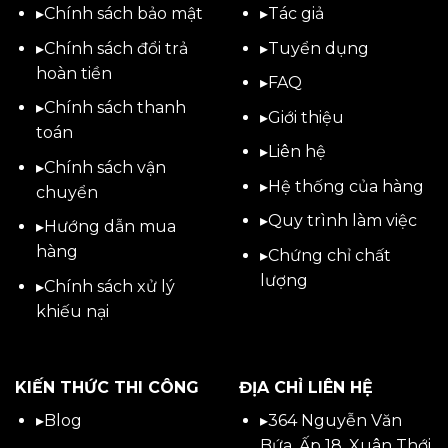
▸
Chính sách bảo mật
▸
Tác giả
▸
Chính sách đổi trả
▸
Tuyển dụng
hoàn tiền
▸
FAQ
▸
Chính sách thanh
▸
Giới thiệu
toán
▸
Liên hệ
▸
Chính sách vận
▸Hệ thống của hàng
chuyển
▸Quy trình làm việc
▸
Hướng dẫn mua
hàng
▸Chứng chỉ chất
lượng
▸
Chính sách xử lý
khiếu nại
KIẾN THỨC THI CÔNG
ĐỊA CHỈ LIÊN HỆ
▸
Blog
▸
364 Nguyễn Văn
Bứa, Ấp 18, Xuân Thới