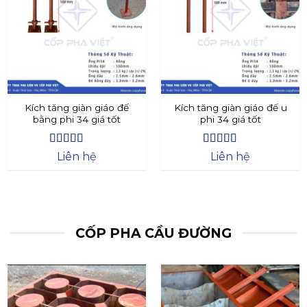
Kích tăng giàn giáo đế
Kích tăng giàn giáo đế u
bằng phi 34 giá tốt
phi 34 giá tốt
Được xếp
Được xếp
Liên hệ
Liên hệ
hạng
4.4
5
hạng
4.73
5
sao
sao
CỐP PHA CẦU ĐƯỜNG