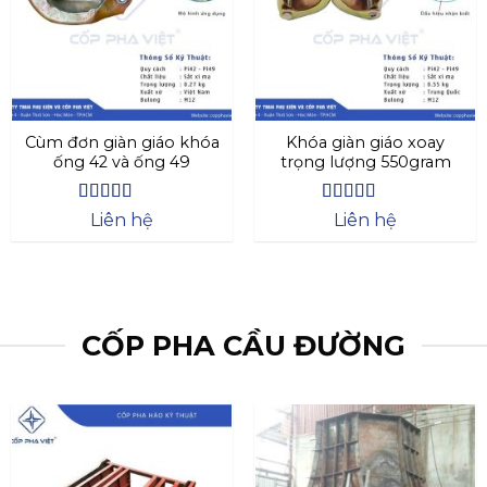
Cùm đơn giàn giáo khóa
Khóa giàn giáo xoay
ống 42 và ống 49
trọng lượng 550gram
Được xếp
Được xếp
Liên hệ
Liên hệ
hạng
4.27
hạng
4.69
5
5 sao
sao
CỐP PHA CẦU ĐƯỜNG