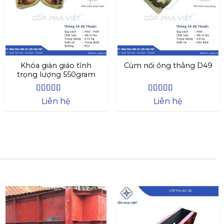
Khóa giàn giáo tĩnh
Cùm nối ổng thẳng D49
trọng lượng 550gram
Được xếp
Được xếp
Liên hệ
Liên hệ
hạng
4.63
hạng
4.44
5 sao
5 sao