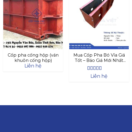
Cốp pha cống hộp (ván
Mua Cốp Pha Bó Vỉa Giá
khuôn cống hộp)
Tốt – Báo Giá Mới Nhất
Liên hệ
2025
Được xếp
Liên hệ
hạng
4.63
5 sao