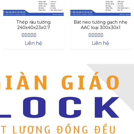
Thép râu tường
Bát neo tường gạch nhẹ
240x40x23x0.7
AAC loại 300x30x1
Được xếp
Được xếp
Liên hệ
Liên hệ
hạng
4.63
hạng
4.64
5
5 sao
sao