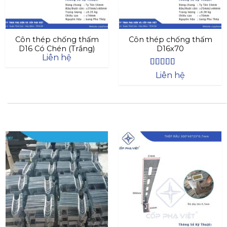
Côn thép chống thấm
Côn thép chống thấm
D16 Có Chén (Trắng)
D16x70
Liên hệ
Được xếp
Liên hệ
hạng
4.4
5
sao