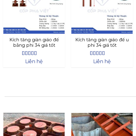
Kích tăng giàn giáo đế
Kích tăng giàn giáo đế u
bằng phi 34 giá tốt
phi 34 giá tốt
Được xếp
Được xếp
Liên hệ
Liên hệ
hạng
4.4
5
hạng
4.73
5
sao
sao