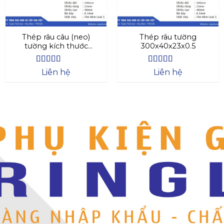
Thép râu câu (neo)
Thép râu tường
tường kích thước
300x40x23x0.5
240x40x23x0.3
Được xếp
Được xếp
Liên hệ
Liên hệ
hạng
4.44
hạng
4.63
5 sao
5 sao