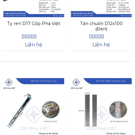
Ty ren D17 Cốp Pha Việt
Tán chuồn D12x100
(Đen)
Được xếp
Được xếp
Liên hệ
Liên hệ
hạng
4.44
hạng
4.44
5 sao
5 sao