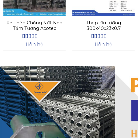
Ke Thép Chống Nứt Neo
Thép râu tường
Tấm Tường Acotec
300x40x23x0.7
Được xếp
Được xếp
Liên hệ
Liên hệ
hạng
4.57
hạng
4.47
5 sao
5 sao