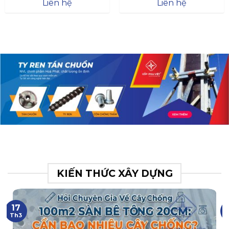
Đà
Liên hệ
Liên hệ
XR.N063.017.BH76358043.
31
KIẾN THỨC XÂY DỰNG
17
Th3