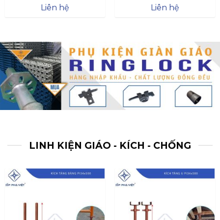
Được xếp
Được xếp
Liên hệ
Liên hệ
hạng
4.57
hạng
4.47
5 sao
5 sao
LINH KIỆN GIÁO - KÍCH - CHỐNG