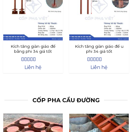
Kích tăng giàn giáo đế
Kích tăng giàn giáo đế u
bằng phi 34 giá tốt
phi 34 giá tốt
Được xếp
Được xếp
Liên hệ
Liên hệ
hạng
4.4
5
hạng
4.73
5
sao
sao
CỐP PHA CẦU ĐƯỜNG