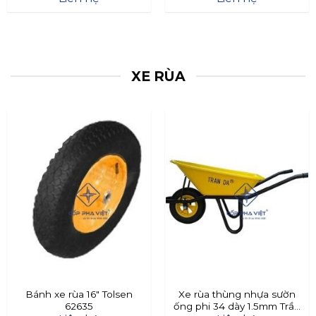
XE RÙA
Bánh xe rùa 16″ Tolsen
Xe rùa thùng nhựa sườn
62635
ống phi 34 dày 1.5mm Trần