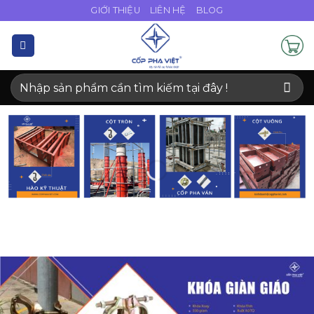
Bỏ
GIỚI THIỆU
LIÊN HỆ
BLOG
qua
nội
dung
Tìm
kiếm: