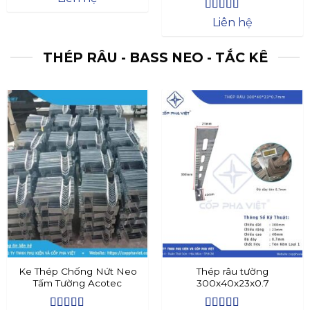
Được xếp
Liên hệ
hạng
4.4
5
sao
THÉP RÂU - BASS NEO - TẮC KÊ
Ke Thép Chống Nứt Neo
Thép râu tường
Tấm Tường Acotec
300x40x23x0.7