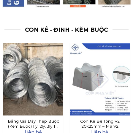
CON KÊ - ĐINH - KẼM BUỘC
Bảng Giá Dây Thép Buộc
Con Kê Bê Tông V2
(Kẽm Buộc) 1ly, 2ly, 3ly Tại
20x25mm – Mã V2
Đây
Liên hệ
Liên hệ