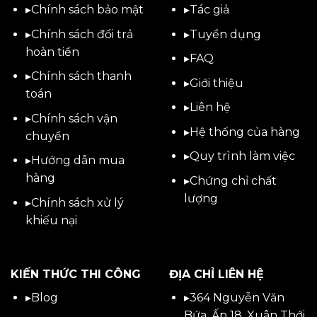
▸
Chính sách bảo mật
▸
Tác giả
▸
Chính sách đổi trả
▸
Tuyển dụng
hoàn tiền
▸
FAQ
▸
Chính sách thanh
▸
Giới thiệu
toán
▸
Liên hệ
▸
Chính sách vận
▸Hệ thống của hàng
chuyển
▸Quy trình làm việc
▸
Hướng dẫn mua
hàng
▸Chứng chỉ chất
lượng
▸
Chính sách xử lý
khiếu nại
KIẾN THỨC THI CÔNG
ĐỊA CHỈ LIÊN HỆ
▸
Blog
▸
364 Nguyễn Văn
Bứa, Ấp 18, Xuân Thới