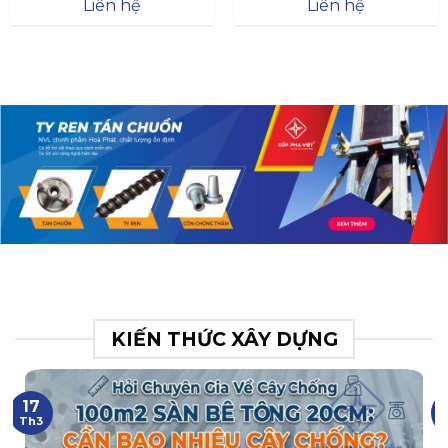
Đà
Liên hệ
Liên hệ
XR.N063.017.BH76358043.
31
KIẾN THỨC XÂY DỰNG
17
Th3