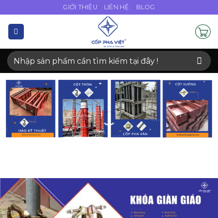
Bỏ
GIỚI THIỆU
LIÊN HỆ
BLOG
qua
nội
dung
Tìm
kiếm: