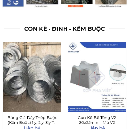
CON KÊ - ĐINH - KẼM BUỘC
Bảng Giá Dây Thép Buộc
Con Kê Bê Tông V2
(Kẽm Buộc) 1ly, 2ly, 3ly Tại
20x25mm – Mã V2
Đây
Liên hệ
Liên hệ