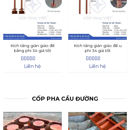
Kích tăng giàn giáo đế
Kích tăng giàn giáo đế u
bằng phi 34 giá tốt
phi 34 giá tốt
Được xếp
Được xếp
Liên hệ
Liên hệ
hạng
4.4
5
hạng
4.73
5
sao
sao
CỐP PHA CẦU ĐƯỜNG