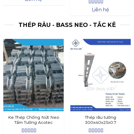
Được xếp
Liên hệ
hạng
4.4
5
sao
THÉP RÂU - BASS NEO - TẮC KÊ
Ke Thép Chống Nứt Neo
Thép râu tường
Tấm Tường Acotec
300x40x23x0.7