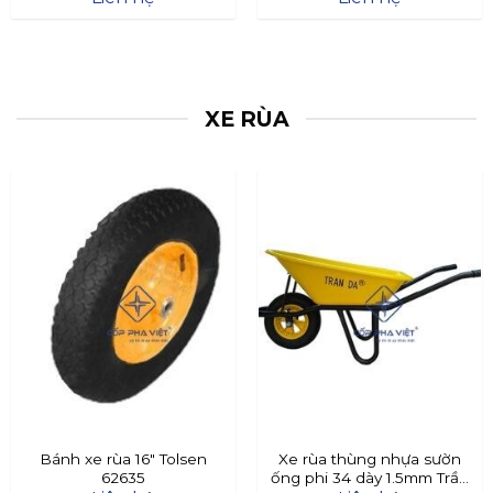
XE RÙA
Bánh xe rùa 16″ Tolsen
Xe rùa thùng nhựa sườn
62635
ống phi 34 dày 1.5mm Trần