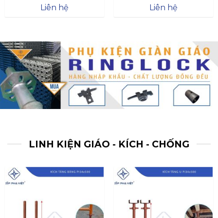
Được xếp
Được xếp
Liên hệ
Liên hệ
hạng
4.57
hạng
4.47
5 sao
5 sao
LINH KIỆN GIÁO - KÍCH - CHỐNG