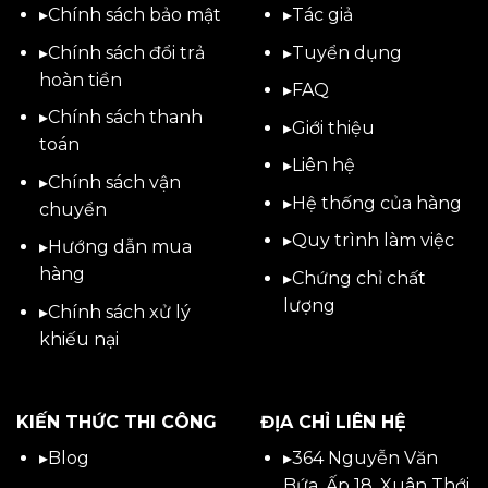
▸
Chính sách bảo mật
▸
Tác giả
▸
Chính sách đổi trả
▸
Tuyển dụng
hoàn tiền
▸
FAQ
▸
Chính sách thanh
▸
Giới thiệu
toán
▸
Liên hệ
▸
Chính sách vận
▸Hệ thống của hàng
chuyển
▸Quy trình làm việc
▸
Hướng dẫn mua
hàng
▸Chứng chỉ chất
lượng
▸
Chính sách xử lý
khiếu nại
KIẾN THỨC THI CÔNG
ĐỊA CHỈ LIÊN HỆ
▸
Blog
▸
364 Nguyễn Văn
Bứa, Ấp 18, Xuân Thới