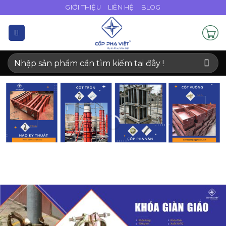
Bỏ
GIỚI THIỆU
LIÊN HỆ
BLOG
qua
nội
dung
Tìm
kiếm: