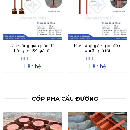
Kích tăng giàn giáo đế
Kích tăng giàn giáo đế u
bằng phi 34 giá tốt
phi 34 giá tốt
Được xếp
Được xếp
Liên hệ
Liên hệ
hạng
4.4
5
hạng
4.73
5
sao
sao
CỐP PHA CẦU ĐƯỜNG