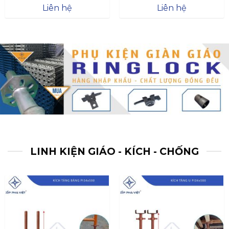
Được xếp
Được xếp
Liên hệ
Liên hệ
hạng
4.57
hạng
4.47
5 sao
5 sao
LINH KIỆN GIÁO - KÍCH - CHỐNG