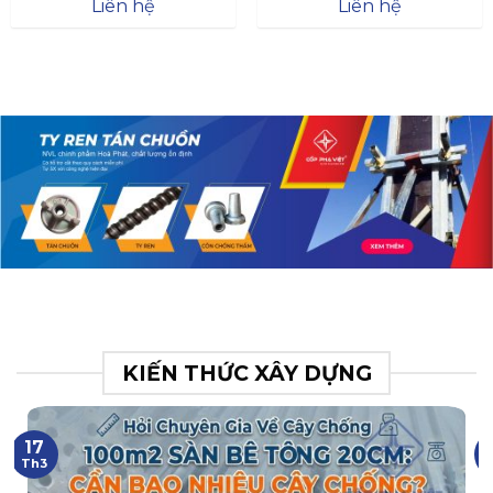
Đà
Liên hệ
Liên hệ
XR.N063.017.BH76358043.
31
KIẾN THỨC XÂY DỰNG
17
Th3