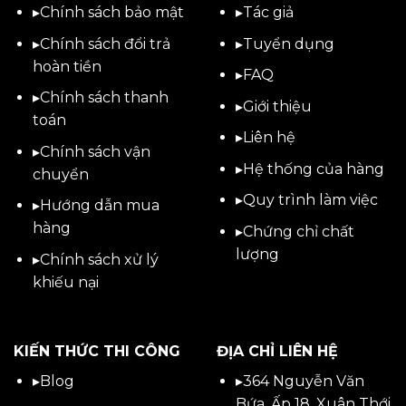
▸
Chính sách bảo mật
▸
Tác giả
▸
Chính sách đổi trả
▸
Tuyển dụng
hoàn tiền
▸
FAQ
▸
Chính sách thanh
▸
Giới thiệu
toán
▸
Liên hệ
▸
Chính sách vận
▸Hệ thống của hàng
chuyển
▸Quy trình làm việc
▸
Hướng dẫn mua
hàng
▸Chứng chỉ chất
lượng
▸
Chính sách xử lý
khiếu nại
KIẾN THỨC THI CÔNG
ĐỊA CHỈ LIÊN HỆ
▸
Blog
▸
364 Nguyễn Văn
Bứa, Ấp 18, Xuân Thới