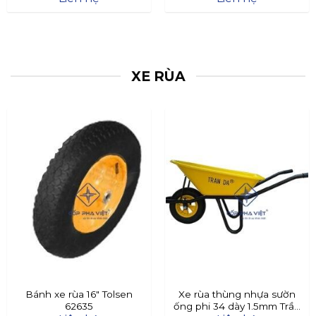
XE RÙA
Bánh xe rùa 16″ Tolsen
Xe rùa thùng nhựa sườn
62635
ống phi 34 dày 1.5mm Trần