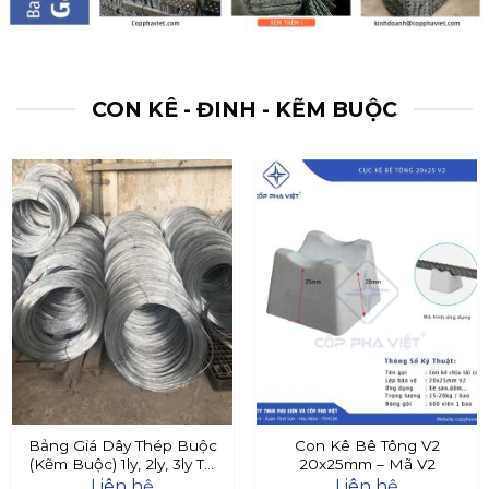
CON KÊ - ĐINH - KẼM BUỘC
Bảng Giá Dây Thép Buộc
Con Kê Bê Tông V2
(Kẽm Buộc) 1ly, 2ly, 3ly Tại
20x25mm – Mã V2
Đây
Liên hệ
Liên hệ