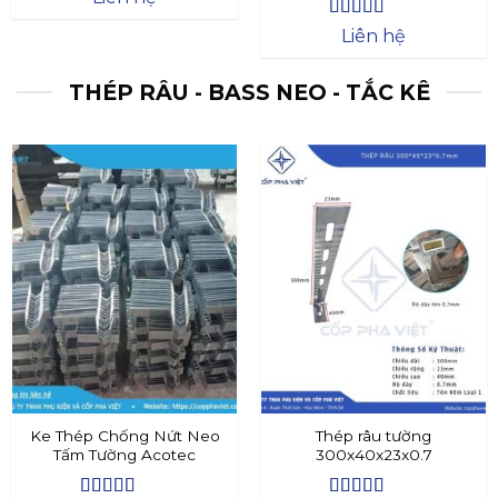
Được xếp
Liên hệ
hạng
4.4
5
sao
THÉP RÂU - BASS NEO - TẮC KÊ
Ke Thép Chống Nứt Neo
Thép râu tường
Tấm Tường Acotec
300x40x23x0.7